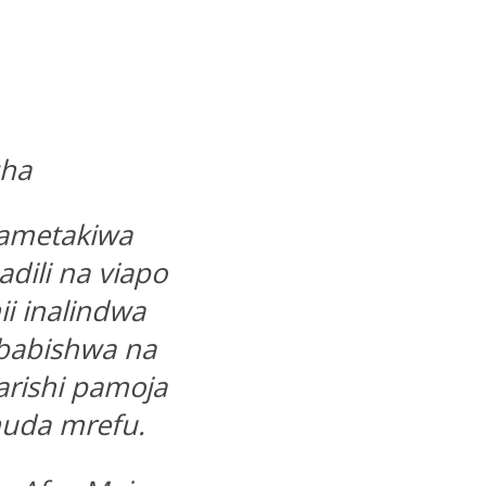
sha
ametakiwa
dili na viapo
ii inalindwa
babishwa na
arishi pamoja
muda mrefu.