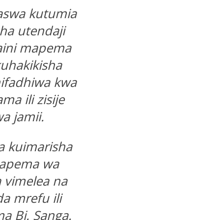
aswa kutumia
ha utendaji
baini mapema
kuhakikisha
hifadhiwa kwa
 ili zisije
a jamii.
za kuimarisha
mapema wa
a vimelea na
 mrefu ili
a Bi. Sanga.