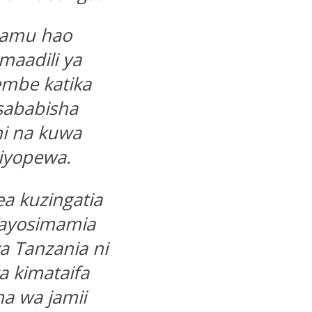
lamu hao
maadili ya
embe katika
sababisha
i na kuwa
liyopewa.
a kuzingatia
inayosimamia
a Tanzania ni
a kimataifa
ma wa jamii