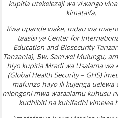
kupitia utekelezaji wa viwango vin
kimataifa.
Kwa upande wake, mdau wa maend
taasisi ya Center for Internation
Education and Biosecurity Tanzan
Tanzania), Bw. Samwel Mulungu, am
hiyo kupitia Mradi wa Usalama wa 
(Global Health Security – GHS) im
mafunzo hayo ili kujenga uelewa
miongoni mwa wataalamu kuhusu n
kudhibiti na kuhifadhi vimelea h