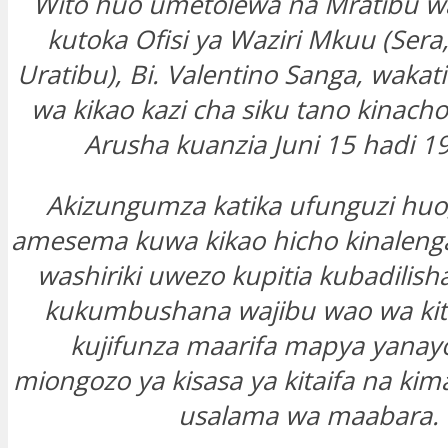
Wito huo umetolewa na Mratibu w
kutoka Ofisi ya Waziri Mkuu (Sera
Uratibu), Bi. Valentino Sanga, wakat
wa kikao kazi cha siku tano kinachof
Arusha kuanzia Juni 15 hadi 19
Akizungumza katika ufunguzi huo,
amesema kuwa kikao hicho kinaleng
washiriki uwezo kupitia kubadilish
kukumbushana wajibu wao wa ki
kujifunza maarifa mapya yanayo
miongozo ya kisasa ya kitaifa na kim
usalama wa maabara.