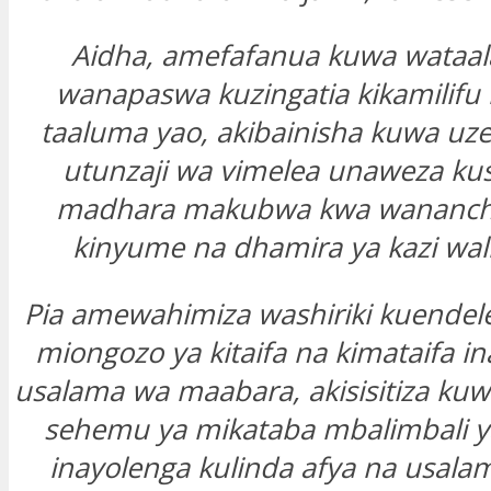
Aidha, amefafanua kuwa wataa
wanapaswa kuzingatia kikamilifu 
taaluma yao, akibainisha kuwa uz
utunzaji wa vimelea unaweza ku
madhara makubwa kwa wananch
kinyume na dhamira ya kazi wa
Pia amewahimiza washiriki kuendele
miongozo ya kitaifa na kimataifa 
usalama wa maabara, akisisitiza kuw
sehemu ya mikataba mbalimbali y
inayolenga kulinda afya na usala