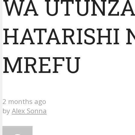
WA UTUNZA
HATARISHI 
MREFU
2 months ago
by
Alex Sonna