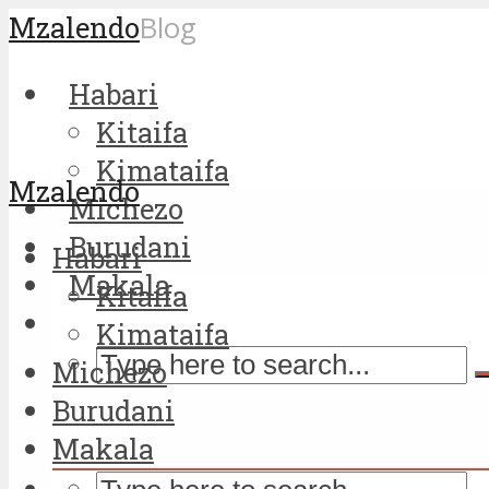
Mzalendo
Blog
Habari
Kitaifa
Kimataifa
Mzalendo
Michezo
Burudani
Habari
Makala
Kitaifa
Kimataifa
Michezo
Burudani
Makala