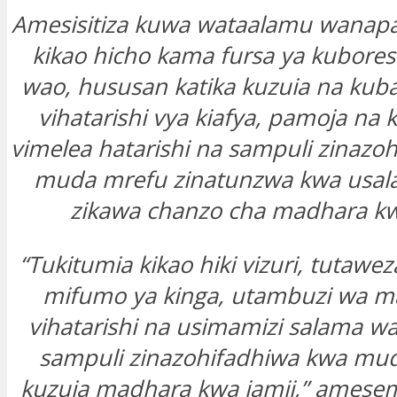
Amesisitiza kuwa wataalamu wanap
kikao hicho kama fursa ya kubores
wao, hususan katika kuzuia na ku
vihatarishi vya kiafya, pamoja na 
vimelea hatarishi na sampuli zinazo
muda mrefu zinatunzwa kwa usalama
zikawa chanzo cha madhara kw
“Tukitumia kikao hiki vizuri, tutawe
mifumo ya kinga, utambuzi wa 
vihatarishi na usimamizi salama w
sampuli zinazohifadhiwa kwa muda
kuzuia madhara kwa jamii,” amesem