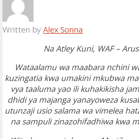
Written by
Alex Sonna
Na Atley Kuni, WAF – Aru
Wataalamu wa maabara nchini w
kuzingatia kwa umakini mkubwa maa
vya taaluma yao ili kuhakikisha jam
dhidi ya majanga yanayoweza kusa
utunzaji usio salama wa vimelea hat
na sampuli zinazohifadhiwa kwa 