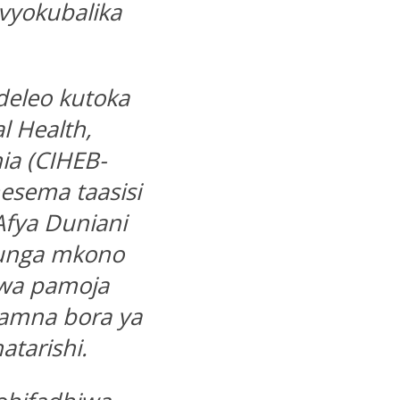
avyokubalika
eleo kutoka
al Health,
ia (CIHEB-
esema taasisi
Afya Duniani
eunga mkono
 wa pamoja
amna bora ya
atarishi.