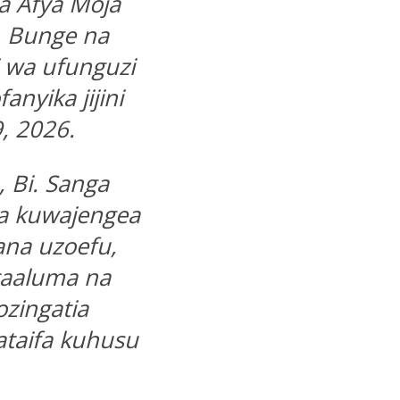
a Afya Moja
, Bunge na
i wa ufunguzi
anyika jijini
, 2026.
 Bi. Sanga
a kuwajengea
ana uzoefu,
taaluma na
zingatia
ataifa kuhusu