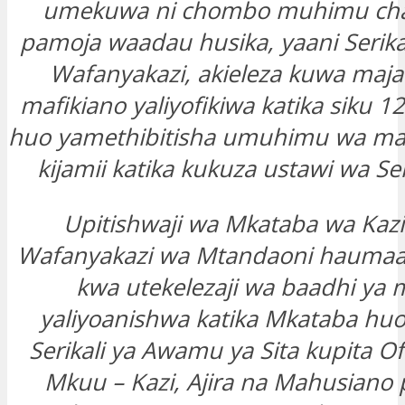
umekuwa ni chombo muhimu cha
pamoja waadau husika, yaani Serikal
Wafanyakazi, akieleza kuwa maja
mafikiano yaliyofikiwa katika siku 
huo yamethibitisha umuhimu wa m
kijamii katika kukuza ustawi wa Sek
Upitishwaji wa Mkataba wa Kaz
Wafanyakazi wa Mtandaoni haumaa
kwa utekelezaji wa baadhi ya 
yaliyoanishwa katika Mkataba hu
Serikali ya Awamu ya Sita kupita Ofi
Mkuu – Kazi, Ajira na Mahusiano