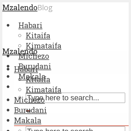
Mzalendo
Blog
Habari
Kitaifa
Kimataifa
Mzalendo
Michezo
Burudani
Habari
Makala
Kitaifa
Kimataifa
Michezo
Burudani
Makala