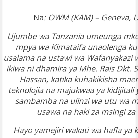
Na
: OWM (KAM) – Geneva, U
Ujumbe wa Tanzania umeunga mk
mpya wa Kimataifa unaolenga kul
usalama na ustawi wa Wafanyakazi 
ikiwa ni dhamira ya Mhe. Rais Dkt.
Hassan, katika kuhakikisha mae
teknolojia na majukwaa ya kidijital
sambamba na ulinzi wa utu wa m
usawa na haki za msingi za 
Hayo yamejiri wakati wa hafla ya 