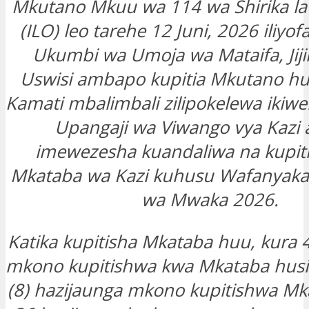
Mkutano Mkuu wa 114 wa Shirika la 
(ILO) leo tarehe 12 Juni, 2026 iliyof
Ukumbi wa Umoja wa Mataifa, Jiji
Uswisi ambapo kupitia Mkutano huo
Kamati mbalimbali zilipokelewa ikiw
Upangaji wa Viwango vya Kazi
imewezesha kuandaliwa na kupit
Mkataba wa Kazi kuhusu Wafanyaka
wa Mwaka 2026.
Katika kupitisha Mkataba huu, kura
mkono kupitishwa kwa Mkataba husi
(8) hazijaunga mkono kupitishwa Mk