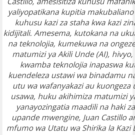
Castillo, amesisitiza kuhusu mafan
yaliyopatikana kupitia makubaliano 
kuhusu kazi za staha kwa kazi zin
kidijitali. Amesema, kutokana na uku
na teknolojia, kumekuwa na ongez
matumizi ya Akili Unde (AI), hivyo,
kwamba teknolojia inapaswa kut
kuendeleza ustawi wa binadamu na
utu wa wafanyakazi au kuongeza 
usawa, huku akihimiza matumizi ya
yanayozingatia maadili na haki za
upande mwengine, Juan Castillo 
mfumo wa Utatu wa Shirika la Kazi 