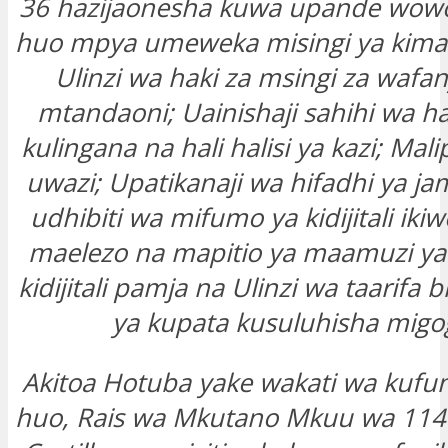
36 hazijaonesha kuwa upande wow
huo mpya umeweka misingi ya kimat
Ulinzi wa haki za msingi za wafa
mtandaoni; Uainishaji sahihi wa ha
kulingana na hali halisi ya kazi; Mal
uwazi; Upatikanaji wa hifadhi ya ja
udhibiti wa mifumo ya kidijitali iki
maelezo na mapitio ya maamuzi ya
kidijitali pamja na Ulinzi wa taarifa b
ya kupata kusuluhisha migo
Akitoa Hotuba yake wakati wa kuf
huo, Rais wa Mkutano Mkuu wa 114 