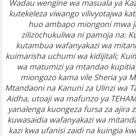
Wadau wengine wa masuala ya Kazi,
kutekeleza viwango vilivyotajwa ka
huo ambapo miongoni mwa ji
zilizochukuliwa ni pamoja na: 
kutambua wafanyakazi wa mitan
kuimarisha uchumi wa kidijitali; Kuim
wa matumizi ya mtandao kupitia 
miongozo kama vile Sheria ya M
Mtandaoni na Kanuni za Ulinzi wa Taa
Aidha, utoaji wa mafunzo ya TEHAM
yanalenga kuongeza fursa za ajira za 
kuwasaidia wafanyakazi wa mitand
kazi kwa ufanisi zaidi na kuingia k