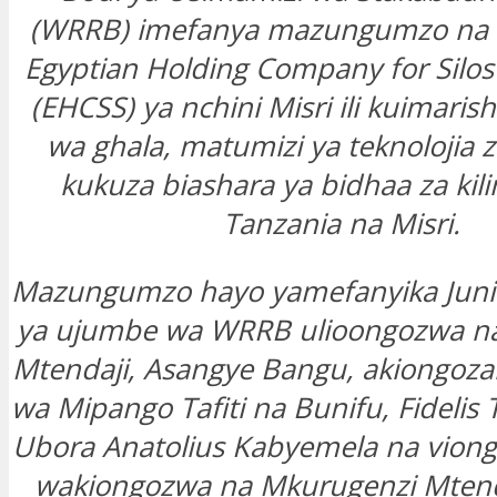
(WRRB) imefanya mazungumzo na
Egyptian Holding Company for Silos
(EHCSS) ya nchini Misri ili kuimaris
wa ghala, matumizi ya teknolojia z
kukuza biashara ya bidhaa za kili
Tanzania na Misri.
Mazungumzo hayo yamefanyika Juni 
ya ujumbe wa WRRB ulioongozwa n
Mtendaji, Asangye Bangu, akiongoz
wa Mipango Tafiti na Bunifu, Fidelis
Ubora Anatolius Kabyemela na vion
wakiongozwa na Mkurugenzi Mtenda