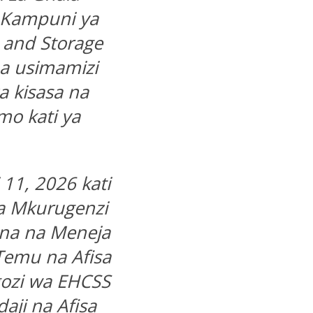
 Kampuni ya
 and Storage
ha usimamizi
a kisasa na
mo kati ya
11, 2026 kati
a Mkurugenzi
ana na Meneja
 Temu na Afisa
gozi wa EHCSS
ji na Afisa