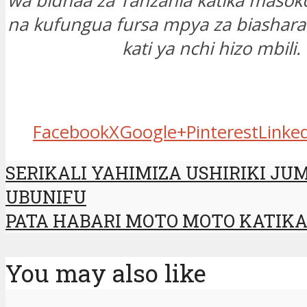
wa bidhaa za Tanzania katika masoko
na kufungua fursa mpya za biashara
kati ya nchi hizo mbili.
Facebook
X
Google+
Pinterest
Linke
SERIKALI YAHIMIZA USHIRIKI J
UBUNIFU
PATA HABARI MOTO MOTO KATIKA 
You may also like