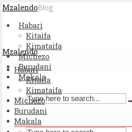
Mzalendo
Blog
Habari
Kitaifa
Kimataifa
Mzalendo
Michezo
Burudani
Habari
Makala
Kitaifa
Kimataifa
Michezo
Burudani
Makala