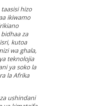
taasisi hizo
aa ikiwamo
rikiano
 bidhaa za
sri, kutoa
izi wa ghala,
a teknolojia
ni ya soko la
a la Afrika
za ushindani