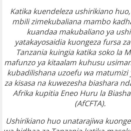
Katika kuendeleza ushirikiano huo, 
mbili zimekubaliana mambo kadh
kuandaa makubaliano ya ushi
yatakayosaidia kuongeza fursa za
Tanzania kuingia katika soko la Mi
mafunzo ya kitaalam kuhusu usimam
kubadilishana uzoefu wa matumizi y
za kisasa na kuwezesha biashara nda
Afrika kupitia Eneo Huru la Biashar
(AfCFTA).
Ushirikiano huo unatarajiwa kuonge