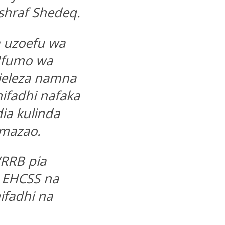
Ashraf Shedeq.
a uzoefu wa
 Mfumo wa
ieleza namna
hifadhi nafaka
ia kulinda
 mazao.
RRB pia
 EHCSS na
ifadhi na