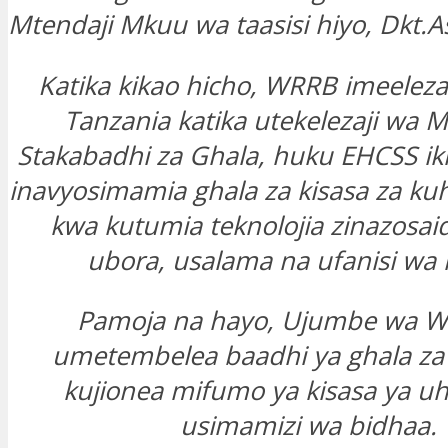
Mtendaji Mkuu wa taasisi hiyo, Dkt.
Katika kikao hicho, WRRB imeelez
Tanzania katika utekelezaji wa
Stakabadhi za Ghala, huku EHCSS ik
inavyosimamia ghala za kisasa za ku
kwa kutumia teknolojia zinazosaid
ubora, usalama na ufanisi wa
Pamoja na hayo, Ujumbe wa W
umetembelea baadhi ya ghala za
kujionea mifumo ya kisasa ya uh
usimamizi wa bidhaa.