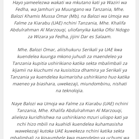
Hayo yameelezwa wakati wa mkutano kati ya Waziri wa
Fedha, wa Jamhuri ya Muungano wa Tanzania, Mhe.
Balozi Khamis Mussa Omar (Mb), na Balozi wa Umoja wa
Falme za Kiarabu (UAE) nchini Tanzania, Mhe. Khalifa
Abdulrahman Al Marzouqi, uliofanyika katika Ofisi Ndogo
za Wizara ya Fedha, jijini Dar es Salaam.
Mhe. Balozi Omar, aliishukuru Serikali ya UAE kwa
kuendelea kuunga mkono juhudi za maendeleo ya
Tanzania kupitia ushirikiano katika sekta mbalimbali za
kijamii na kiuchumi na kusisitiza dhamira ya Serikali ya
Tanzania ya kuendelea kuimarisha ushirikiano huo katika
maeneo ya biashara, uwekezaji, miundombinu, nishati
na teknolojia.
Naye Balozi wa Umoja wa Falme za Kiarabu (UAE) nchini
Tanzania, Mhe. Khalifa Abdulrahman Al Marzouqi,
alieleza kuridhishwa na ushirikiano mzuri uliopo kati ya
nchi hizo mbili na kuahidi kuendelea kuhamasisha
wawekezaji kutoka UAE kuwekeza nchini katika sekta
mbalimbali za kipaumbele kwa maendeleo ya uchumi wa