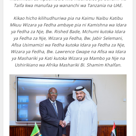
Taifa kwa manufaa ya wananchi wa Tanzania na UAE.
Kikao hicho kilihudhuriwa pia na Kaimu Naibu Katibu
Mkuu Wizara ya Fedha ambaye pia ni Kamishna wa Idara
ya Fedha za Nje, Bw. Rished Bade, Mchumi kutoka Idara
ya Fedha za Nje, Wizara ya Fedha, Bw. Jabir Selemani,
Afisa Usimamizi wa Fedha kutoka Idara ya Fedha za Nje,
Wizara ya Fedha, Bw. Lawrence Gwape na Afisa wa Idara
ya Mashariki ya Kati kutoka Wizara ya Mambo ya Nje na
Ushirikiano wa Afrika Mashariki Bi. Shamim Khalfan.