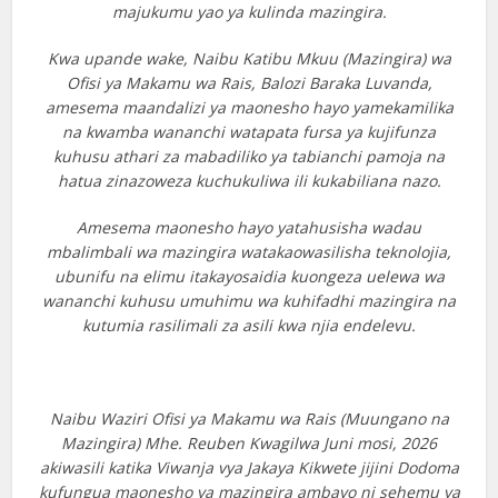
majukumu yao ya kulinda mazingira.
Kwa upande wake, Naibu Katibu Mkuu (Mazingira) wa
Ofisi ya Makamu wa Rais, Balozi Baraka Luvanda,
amesema maandalizi ya maonesho hayo yamekamilika
na kwamba wananchi watapata fursa ya kujifunza
kuhusu athari za mabadiliko ya tabianchi pamoja na
hatua zinazoweza kuchukuliwa ili kukabiliana nazo.
Amesema maonesho hayo yatahusisha wadau
mbalimbali wa mazingira watakaowasilisha teknolojia,
ubunifu na elimu itakayosaidia kuongeza uelewa wa
wananchi kuhusu umuhimu wa kuhifadhi mazingira na
kutumia rasilimali za asili kwa njia endelevu.
Naibu Waziri Ofisi ya Makamu wa Rais (Muungano na
Mazingira) Mhe. Reuben Kwagilwa Juni mosi, 2026
akiwasili katika Viwanja vya Jakaya Kikwete jijini Dodoma
kufungua maonesho ya mazingira ambayo ni sehemu ya