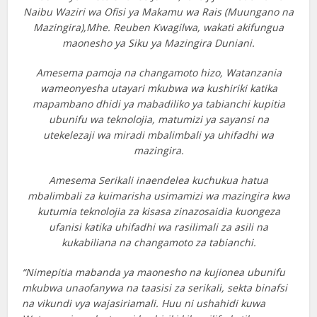
Naibu Waziri wa Ofisi ya Makamu wa Rais (Muungano na
Mazingira),Mhe. Reuben Kwagilwa, wakati akifungua
maonesho ya Siku ya Mazingira Duniani.
Amesema pamoja na changamoto hizo, Watanzania
wameonyesha utayari mkubwa wa kushiriki katika
mapambano dhidi ya mabadiliko ya tabianchi kupitia
ubunifu wa teknolojia, matumizi ya sayansi na
utekelezaji wa miradi mbalimbali ya uhifadhi wa
mazingira.
Amesema Serikali inaendelea kuchukua hatua
mbalimbali za kuimarisha usimamizi wa mazingira kwa
kutumia teknolojia za kisasa zinazosaidia kuongeza
ufanisi katika uhifadhi wa rasilimali za asili na
kukabiliana na changamoto za tabianchi.
“Nimepitia mabanda ya maonesho na kujionea ubunifu
mkubwa unaofanywa na taasisi za serikali, sekta binafsi
na vikundi vya wajasiriamali. Huu ni ushahidi kuwa