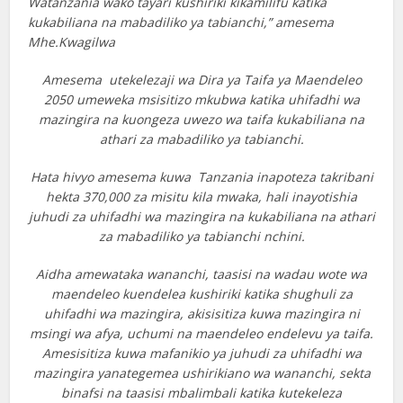
Watanzania wako tayari kushiriki kikamilifu katika
kukabiliana na mabadiliko ya tabianchi,” amesema
Mhe.Kwagilwa
Amesema utekelezaji wa Dira ya Taifa ya Maendeleo
2050 umeweka msisitizo mkubwa katika uhifadhi wa
mazingira na kuongeza uwezo wa taifa kukabiliana na
athari za mabadiliko ya tabianchi.
Hata hivyo amesema kuwa Tanzania inapoteza takribani
hekta 370,000 za misitu kila mwaka, hali inayotishia
juhudi za uhifadhi wa mazingira na kukabiliana na athari
za mabadiliko ya tabianchi nchini.
Aidha amewataka wananchi, taasisi na wadau wote wa
maendeleo kuendelea kushiriki katika shughuli za
uhifadhi wa mazingira, akisisitiza kuwa mazingira ni
msingi wa afya, uchumi na maendeleo endelevu ya taifa.
Amesisitiza kuwa mafanikio ya juhudi za uhifadhi wa
mazingira yanategemea ushirikiano wa wananchi, sekta
binafsi na taasisi mbalimbali katika kutekeleza