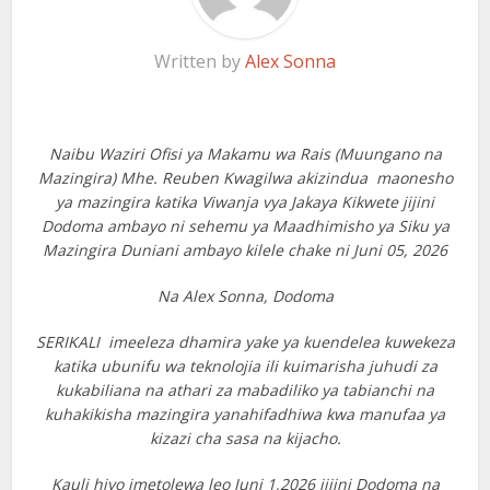
Written by
Alex Sonna
Naibu Waziri Ofisi ya Makamu wa Rais (Muungano na
Mazingira) Mhe. Reuben Kwagilwa akizindua maonesho
ya mazingira katika Viwanja vya Jakaya Kikwete jijini
Dodoma ambayo ni sehemu ya Maadhimisho ya Siku ya
Mazingira Duniani ambayo kilele chake ni Juni 05, 2026
Na Alex Sonna, Dodoma
SERIKALI imeeleza dhamira yake ya kuendelea kuwekeza
katika ubunifu wa teknolojia ili kuimarisha juhudi za
kukabiliana na athari za mabadiliko ya tabianchi na
kuhakikisha mazingira yanahifadhiwa kwa manufaa ya
kizazi cha sasa na kijacho.
Kauli hiyo imetolewa leo Juni 1,2026 jijini Dodoma na