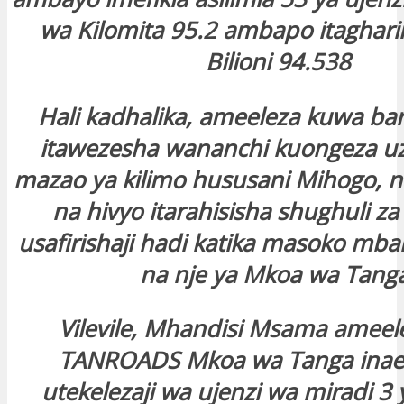
wa Kilomita 95.2 ambapo itaghari
Bilioni 94.538
Hali kadhalika, ameeleza kuwa ba
itawezesha wananchi kuongeza uza
mazao ya kilimo hususani Mihogo, 
na hivyo itarahisisha shughuli za 
usafirishaji hadi katika masoko mba
na nje ya Mkoa wa Tang
Vilevile, Mhandisi Msama amee
TANROADS Mkoa wa Tanga inae
utekelezaji wa ujenzi wa miradi 3