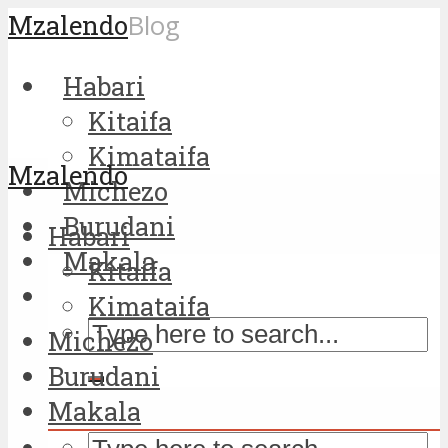
Mzalendo
Blog
Habari
Kitaifa
Kimataifa
Mzalendo
Michezo
Burudani
Habari
Makala
Kitaifa
Kimataifa
Michezo
Burudani
Makala