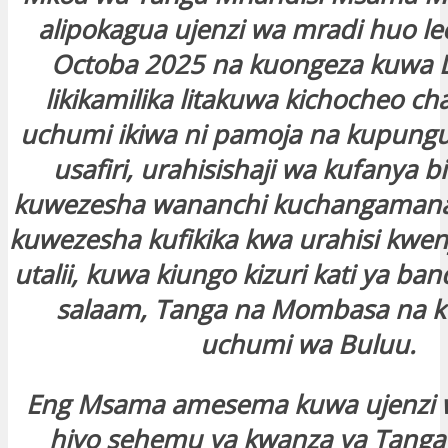
alipokagua ujenzi wa mradi huo le
Octoba 2025 na kuongeza kuwa D
likikamilika litakuwa kichocheo ch
uchumi ikiwa ni pamoja na kupun
usafiri, urahisishaji wa kufanya b
kuwezesha wananchi kuchangamana 
kuwezesha kufikika kwa urahisi kwen
utalii, kuwa kiungo kizuri kati ya ban
salaam, Tanga na Mombasa na 
uchumi wa Buluu.
Eng Msama amesema kuwa ujenzi 
hiyo sehemu ya kwanza ya Tanga