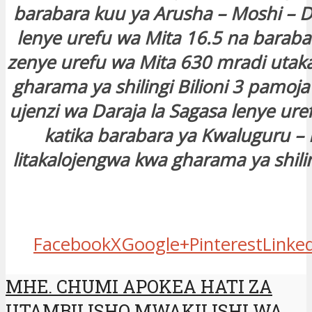
barabara kuu ya Arusha – Moshi – D
lenye urefu wa Mita 16.5 na baraba
zenye urefu wa Mita 630 mradi uta
gharama ya shilingi Bilioni 3 pamoj
ujenzi wa Daraja la Sagasa lenye ure
katika barabara ya Kwaluguru – 
litakalojengwa kwa gharama ya shiling
Facebook
X
Google+
Pinterest
Linke
MHE. CHUMI APOKEA HATI ZA
UTAMBILISHO MWAKILISHI WA