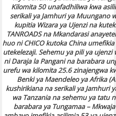
Kilomita 50 unafadhiliwa kwa asil
serikali ya Jamhuri ya Muungano 
kupitia Wizara ya Ujenzi na kute
TANROADS na Mkandarasi anayetek
huo ni CHICO kutoka China umefikia 
utekelezaji. Sehemu ya pili ya ujenz
ni Daraja la Pangani na barabara un
urefu wa kilomita 25.6 zinajengwa kw
Benki ya Maendeleo ya Afrika (
kushirikiana na serikali ya Jamhuri
wa Tanzania na sehemu ya tatu ni
barabara ya Tungamaa – Mkwaja
ambayo imefikia asilimia 53 ya ujenz