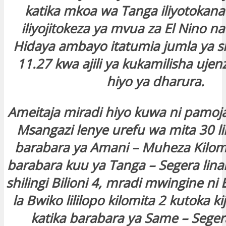
katika mkoa wa Tanga iliyotokana
iliyojitokeza ya mvua za El Nino 
Hidaya ambayo itatumia jumla ya shi
11.27 kwa ajili ya kukamilisha ujen
hiyo ya dharura.
Ameitaja miradi hiyo kuwa ni pamoja
Msangazi lenye urefu wa mita 30 lil
barabara ya Amani – Muheza Kilomi
barabara kuu ya Tanga – Segera lin
shilingi Bilioni 4, mradi mwingine ni 
la Bwiko lililopo kilomita 2 kutoka ki
katika barabara ya Same – Sege