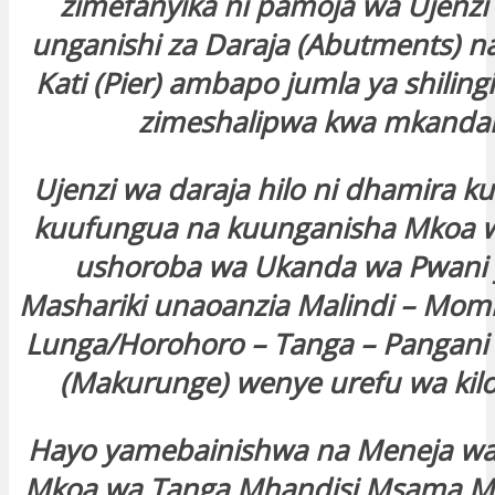
zimefanyika ni pamoja wa Ujenzi
unganishi za Daraja (Abutments) n
Kati (Pier) ambapo jumla ya shilingi
zimeshalipwa kwa mkandar
Ujenzi wa daraja hilo ni dhamira kuu
kuufungua na kuunganisha Mkoa 
ushoroba wa Ukanda wa Pwani y
Mashariki unaoanzia Malindi – Mom
Lunga/Horohoro – Tanga – Pangani
(Makurunge) wenye urefu wa kilo
Hayo yamebainishwa na Meneja 
Mkoa wa Tanga Mhandisi Msama M