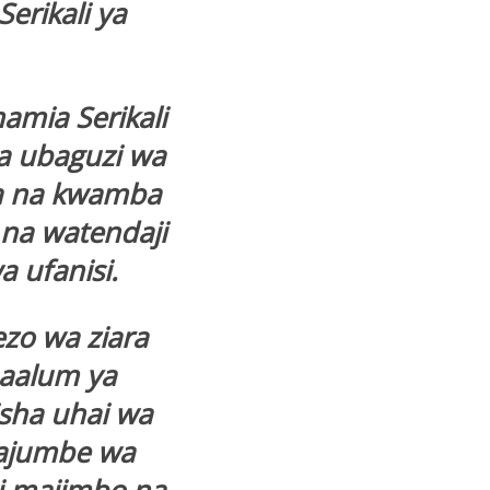
erikali ya
amia Serikali
a ubaguzi wa
asa na kwamba
 na watendaji
 ufanisi.
zo wa ziara
maalum ya
sha uhai wa
ajumbe wa