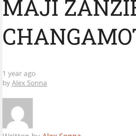
MAJI ZANZI
CHANGAMO
1 year ago
by
Alex Sonna