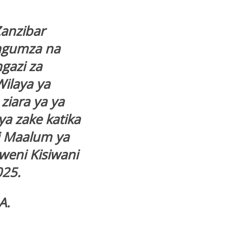
anzibar
ngumza na
gazi za
ilaya ya
iara ya ya
a zake katika
ti Maalum ya
weni Kisiwani
025.
A.