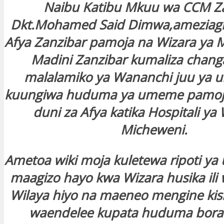
Naibu Katibu Mkuu wa CCM Z
Dkt.Mohamed Said Dimwa,ameziagi
Afya Zanzibar pamoja na Wizara ya M
Madini Zanzibar kumaliza chan
malalamiko ya Wananchi juu ya 
kuungiwa huduma ya umeme pamoj
duni za Afya katika Hospitali ya 
Micheweni.
Ametoa wiki moja kuletewa ripoti ya 
maagizo hayo kwa Wizara husika ili
Wilaya hiyo na maeneo mengine ki
waendelee kupata huduma bora