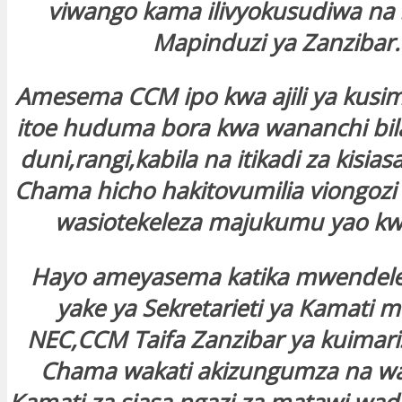
viwango kama ilivyokusudiwa na S
Mapinduzi ya Zanzibar.
Amesema CCM ipo kwa ajili ya kusim
itoe huduma bora kwa wananchi bil
duni,rangi,kabila na itikadi za kisi
Chama hicho hakitovumilia viongozi
wasiotekeleza majukumu yao kwa
Hayo ameyasema katika mwendele
yake ya Sekretarieti ya Kamati 
NEC,CCM Taifa Zanzibar ya kuimari
Chama wakati akizungumza na w