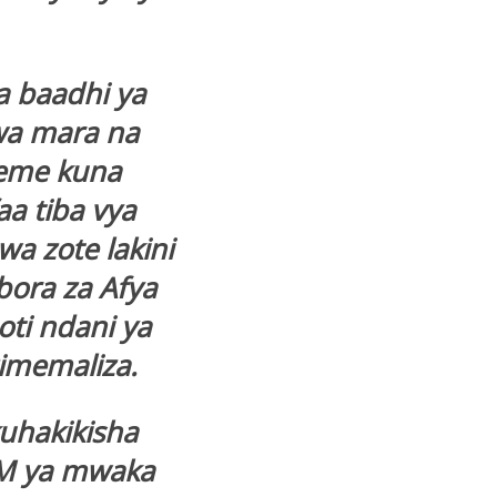
 baadhi ya
a mara na
eme kuna
aa tiba vya
a zote lakini
ora za Afya
oti ndani ya
imemaliza.
uhakikisha
CCM ya mwaka