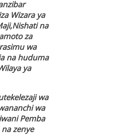
anzibar
za Wizara ya
aji,Nishati na
gamoto za
urasimu wa
a na huduma
Wilaya ya
utekelezaji wa
 wananchi wa
siwani Pemba
 na zenye