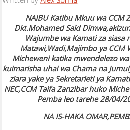
Written by
Alex Sonna
NAIBU Katibu Mkuu wa CCM Z
Dkt.Mohamed Said Dimwa,akizu
Wajumbe wa Kamati za siasa n
Matawi,Wadi,Majimbo ya CCM W
Micheweni katika mwendelezo wa z
kuimarisha uhai wa Chama na Jumuiy
ziara yake ya Sekretarieti ya Kama
NEC,CCM Taifa Zanzibar huko Miche
Pemba leo tarehe 28/04/2
NA IS-HAKA OMAR,PEMB