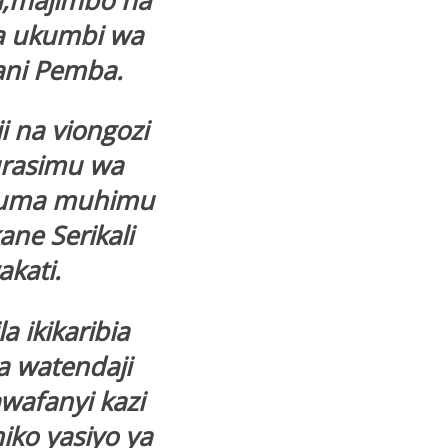
di,majimbo na
ka ukumbi wa
ani Pemba.
 na viongozi
urasimu wa
duma muhimu
ne Serikali
akati.
 ikikaribia
a watendaji
afanyi kazi
iko yasiyo ya