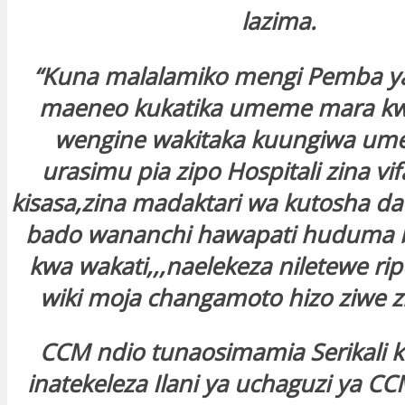
lazima.
“Kuna malalamiko mengi Pemba ya
maeneo kukatika umeme mara kw
wengine wakitaka kuungiwa um
urasimu pia zipo Hospitali zina vif
kisasa,zina madaktari wa kutosha daw
bado wananchi hawapati huduma b
kwa wakati,,,naelekeza niletewe rip
wiki moja changamoto hizo ziwe z
CCM ndio tunaosimamia Serikali k
inatekeleza Ilani ya uchaguzi ya 