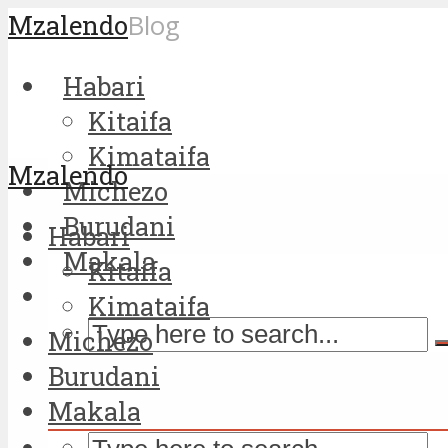
Mzalendo
Blog
Habari
Kitaifa
Kimataifa
Mzalendo
Michezo
Burudani
Habari
Makala
Kitaifa
Kimataifa
Michezo
Burudani
Makala