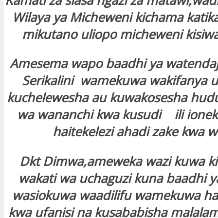
Kamati za siasa ngazi za matawi,wa
Wilaya ya Micheweni kichama kati
mikutano uliopo micheweni kisiw
Amesema wapo baadhi ya watendaji
Serikalini wamekuwa wakifanya 
kuchelewesha au kuwakosesha hu
wa wananchi kwa kusudi ili ioneka
haitekelezi ahadi zake kwa w
Dkt Dimwa,ameweka wazi kuwa kila
wakati wa uchaguzi kuna baadhi y
wasiokuwa waadilifu wamekuwa haw
kwa ufanisi na kusababisha malalam