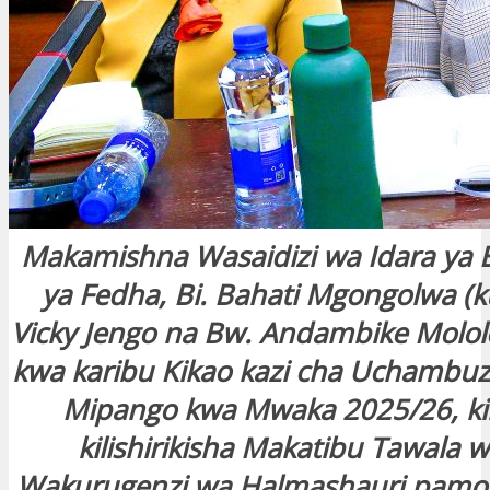
Makamishna Wasaidizi wa Idara ya B
ya Fedha, Bi. Bahati Mgongolwa (ku
Vicky Jengo na Bw. Andambike Mololo,
kwa karibu Kikao kazi cha Uchambuzi
Mipango kwa Mwaka 2025/26, ki
kilishirikisha Makatibu Tawala 
Wakurugenzi wa Halmashauri pamoj