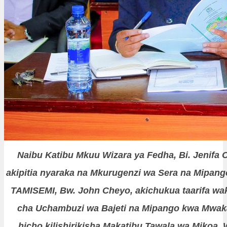
Naibu Katibu Mkuu Wizara ya Fedha, Bi. Jenifa 
akipitia nyaraka na Mkurugenzi wa Sera na Mipango
TAMISEMI, Bw. John Cheyo, akichukua taarifa wak
cha Uchambuzi wa Bajeti na Mipango kwa Mwaka
hicho kilishirikisha Makatibu Tawala wa Mikoa,