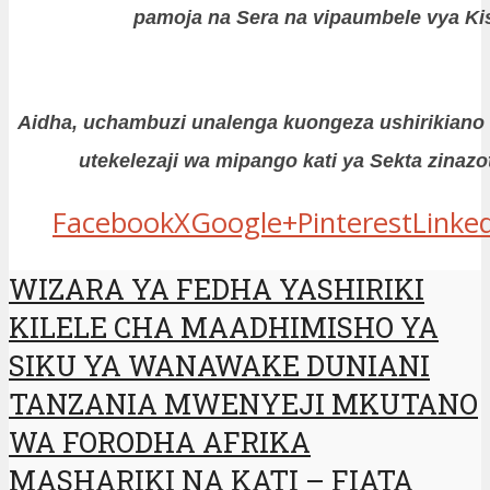
pamoja na Sera na vipaumbele vya Ki
Aidha, uchambuzi unalenga kuongeza ushirikiano (
utekelezaji wa mipango kati ya Sekta zinaz
Facebook
X
Google+
Pinterest
Linke
WIZARA YA FEDHA YASHIRIKI
KILELE CHA MAADHIMISHO YA
SIKU YA WANAWAKE DUNIANI
TANZANIA MWENYEJI MKUTANO
WA FORODHA AFRIKA
MASHARIKI NA KATI – FIATA