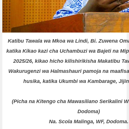
Katibu Tawala wa Mkoa wa Lindi, Bi. Zuwena O
katika Kikao kazi cha Uchambuzi wa Bajeti na M
2025/26, kikao hicho kilishirikisha Makatibu T
Wakurugenzi wa Halmashauri pamoja na maafisa 
husika, katika Ukumbi wa Kambarage, Jiji
(Picha na Kitengo cha Mawasiliano Serikalini W
Dodoma)
Na. Scola Malinga, WF, Dodoma.