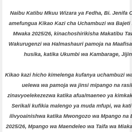
Naibu Katibu Mkuu Wizara ya Fedha, Bi. Jenifa 
amefungua Kikao Kazi cha Uchambuzi wa Bajeti
Mwaka 2025/26, kinachoshirikisha Makatibu Ta
Wakurugenzi wa Halmashauri pamoja na Maafisa 
husika, katika Ukumbi wa Kambarage, Jiji
Kikao kazi hicho kimelenga kufanya uchambuzi wa 
uelewa wa pamoja wa jinsi mipango na rasil
zinavyoelekezezwa katika afua/maeneo ya kimkaka
Serikali kufikia malengo ya muda mfupi, wa kat
ilivyoainishwa katika Mwongozo wa Mpango na 
2025/26, Mpango wa Maendeleo wa Taifa wa Miaka 