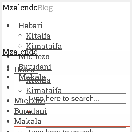
Mzalendo
Blog
Habari
Kitaifa
Kimataifa
Mzalendo
Michezo
Burudani
Habari
Makala
Kitaifa
Kimataifa
Michezo
Burudani
Makala