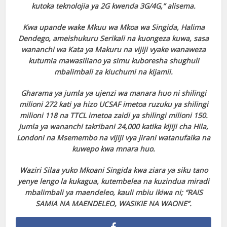
kutoka teknolojia ya 2G kwenda 3G/4G,” alisema.
Kwa upande wake Mkuu wa Mkoa wa Singida, Halima
Dendego, ameishukuru Serikali na kuongeza kuwa, sasa
wananchi wa Kata ya Makuru na vijiji vyake wanaweza
kutumia mawasiliano ya simu kuboresha shughuli
mbalimbali za kiuchumi na kijamii.
Gharama ya jumla ya ujenzi wa manara huo ni shilingi
milioni 272 kati ya hizo UCSAF imetoa ruzuku ya shilingi
milioni 118 na TTCL imetoa zaidi ya shilingi milioni 150.
Jumla ya wananchi takribani 24,000 katika kijiji cha Hila,
Londoni na Msemembo na vijiji vya jirani watanufaika na
kuwepo kwa mnara huo.
Waziri Silaa yuko Mkoani Singida kwa ziara ya siku tano
yenye lengo la kukagua, kutembelea na kuzindua miradi
mbalimbali ya maendeleo, kauli mbiu ikiwa ni; “RAIS
SAMIA NA MAENDELEO, WASIKIE NA WAONE”.