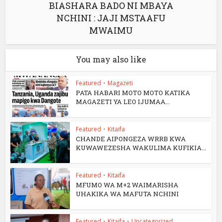
BIASHARA BADO NI MBAYA
NCHINI : JAJI MSTAAFU
MWAIMU
You may also like
Featured
•
Magazeti
PATA HABARI MOTO MOTO KATIKA
MAGAZETI YA LEO IJUMAA...
Featured
•
Kitaifa
CHANDE AIPONGEZA WRRB KWA
KUWAWEZESHA WAKULIMA KUFIKIA...
Featured
•
Kitaifa
MFUMO WA M+2 WAIMARISHA
UHAKIKA WA MAFUTA NCHINI
Featured
•
Kitaifa
•
Uncategorized