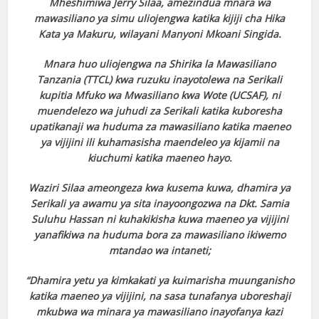
Mheshimiwa Jerry Silaa, amezindua mnara wa
mawasiliano ya simu uliojengwa katika kijiji cha Hika
Kata ya Makuru, wilayani Manyoni Mkoani Singida.
Mnara huo uliojengwa na Shirika la Mawasiliano
Tanzania (TTCL) kwa ruzuku inayotolewa na Serikali
kupitia Mfuko wa Mwasiliano kwa Wote (UCSAF), ni
muendelezo wa juhudi za Serikali katika kuboresha
upatikanaji wa huduma za mawasiliano katika maeneo
ya vijijini ili kuhamasisha maendeleo ya kijamii na
kiuchumi katika maeneo hayo.
Waziri Silaa ameongeza kwa kusema kuwa, dhamira ya
Serikali ya awamu ya sita inayoongozwa na Dkt. Samia
Suluhu Hassan ni kuhakikisha kuwa maeneo ya vijijini
yanafikiwa na huduma bora za mawasiliano ikiwemo
mtandao wa intaneti;
“Dhamira yetu ya kimkakati ya kuimarisha muunganisho
katika maeneo ya vijijini, na sasa tunafanya uboreshaji
mkubwa wa minara ya mawasiliano inayofanya kazi