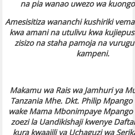
na pia wanao uwezo wa kuongoza
Amesisitiza wananchi kushiriki vema
kwa amani na utulivu kwa kujiepus
zisizo na staha pamoja na vurugu
kampeni.
Makamu wa Rais wa Jamhuri ya M
Tanzania Mhe. Dkt. Philip Mpang
wake Mama Mbonimpaye Mpango w
zoezi la Uandikishaji kwenye Dafta
kura kwaajili ya Uchaguzi wa Serika