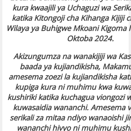
kura kwaajili ya Uchaguzi wa Serika
katika Kitongoji cha Kihanga Kijij
Wilaya ya Buhigwe Mkoani Kigoma l
Oktoba 2024.
Akizungumza na wanakijiji wa K
baada ya kujiandikisha, Makamu
amesema zoezi la kujiandikisha katik
kupiga kura ni muhimu kwa kuwa
kushiriki katika kuchagua viongozi
kuwasaidia wananchi. Amesema v
serikali za mitaa ndiyo wanaoishi ji
wananchi hivyo ni muhimu kushir