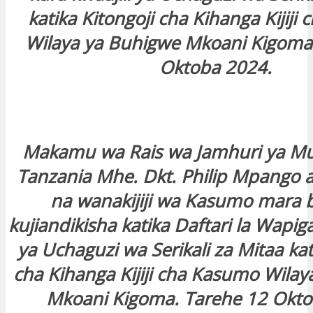
katika Kitongoji cha Kihanga Kijij
Wilaya ya Buhigwe Mkoani Kigoma
Oktoba 2024.
Makamu wa Rais wa Jamhuri ya M
Tanzania Mhe. Dkt. Philip Mpango
na wanakijiji wa Kasumo mara 
kujiandikisha katika Daftari la Wapiga
ya Uchaguzi wa Serikali za Mitaa kat
cha Kihanga Kijiji cha Kasumo Wila
Mkoani Kigoma. Tarehe 12 Okto