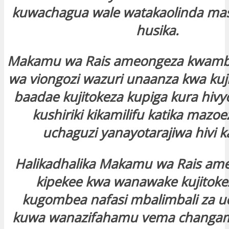
kuwachagua wale watakaolinda masl
husika.
Makamu wa Rais ameongeza kwamba
wa viongozi wazuri unaanza kwa kuj
baadae kujitokeza kupiga kura hiv
kushiriki kikamilifu katika mazoe
uchaguzi yanayotarajiwa hivi k
Halikadhalika Makamu wa Rais ame
kipekee kwa wanawake kujitokez
kugombea nafasi mbalimbali za u
kuwa wanazifahamu vema changamo