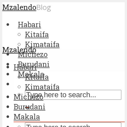
Mzalendo
Blog
Habari
Kitaifa
Kimataifa
Mzalendo
Michezo
Burudani
Habari
Makala
Kitaifa
Kimataifa
Michezo
Burudani
Makala