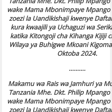
Tanzania Mhe. Dkt. Philip Mpang
wake Mama Mbonimpaye Mpango w
zoezi la Uandikishaji kwenye Dafta
kura kwaajili ya Uchaguzi wa Serika
katika Kitongoji cha Kihanga Kijij
Wilaya ya Buhigwe Mkoani Kigoma
Oktoba 2024.
……….
Makamu wa Rais wa Jamhuri ya M
Tanzania Mhe. Dkt. Philip Mpang
wake Mama Mbonimpaye Mpango w
zoezi la Uandikishaji kwenye Dafta