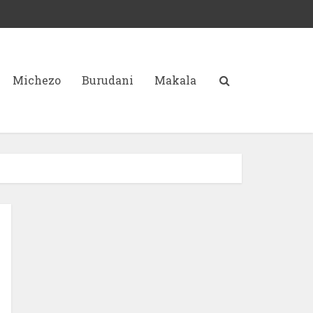
Michezo
Burudani
Makala