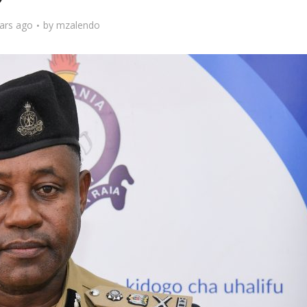
ars ago
by
mzalendo