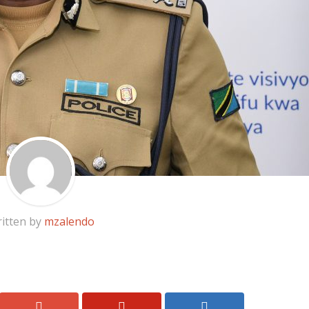
itten by
mzalendo