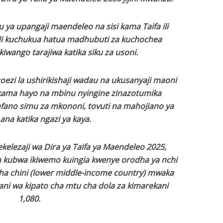
 ya upangaji maendeleo na sisi kama Taifa ili
di kuchukua hatua madhubuti za kuchochea
 kiwango tarajiwa katika siku za usoni.
ezi la ushirikishaji wadau na ukusanyaji maoni
ama hayo na mbinu nyingine zinazotumika
ano simu za mkononi, tovuti na mahojiano ya
ana katika ngazi ya kaya.
kelezaji wa Dira ya Taifa ya Maendeleo 2025,
 kubwa ikiwemo kuingia kwenye orodha ya nchi
cha chini (lower middle-income country) mwaka
ani wa kipato cha mtu cha dola za kimarekani
1,080.