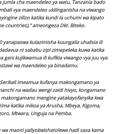
a jumla cha maendeleo ya watu, Tanzania bado
mbali vya maendeleo ukilinganisha na viwango
yingine zilizo katika kundi la uchumi wa kipato
me countries),” ameongeza Dkt. Biteko.
0 yanapaswa kulazimisha kuungalia uhalisia ili
adavua ni sababu zipi zimepeleka kuwa katika
a gani kujikwamua ili kufikia viwango vya juu vya
ustawi wa maendeleo ya binadamu.
 Serikali imeamua kufanya makongamano ya
ananchi na wadau wengi zaidi hivyo, kongamano
wa makongamano mengine yatakayofanyika kwa
nzima katika mikoa ya Arusha, Mbeya, Kigoma,
ro, Mtwara, Unguja na Pemba.
a maoni yaliyokwishatolewa hadi sasa kama