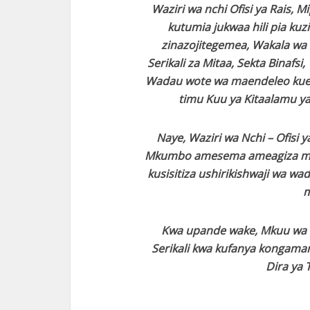
Waziri wa nchi Ofisi ya Rais, 
kutumia jukwaa hili pia kuzi
zinazojitegemea, Wakala wa S
Serikali za Mitaa, Sekta Binafs
Wadau wote wa maendeleo kuen
timu Kuu ya Kitaalamu ya
Naye, Waziri wa Nchi – Ofisi y
Mkumbo amesema ameagiza maan
kusisitiza ushirikishwaji wa wa
m
Kwa upande wake, Mkuu wa
Serikali kwa kufanya kongaman
Dira ya 