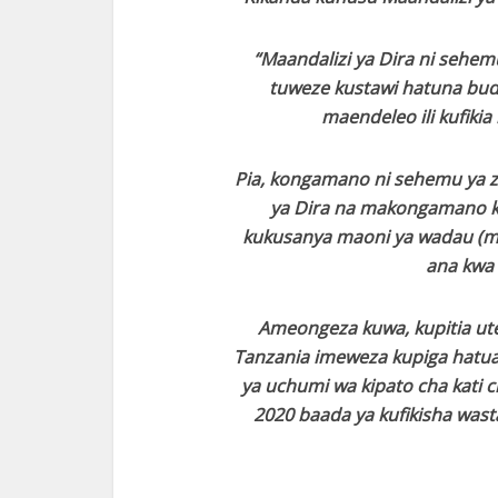
“Maandalizi ya Dira ni sehemu
tuweze kustawi hatuna bu
maendeleo ili kufikia
Pia, kongamano ni sehemu ya zo
ya Dira na makongamano k
kukusanya maoni ya wadau (mf
ana kwa 
Ameongeza kuwa, kupitia ute
Tanzania imeweza kupiga hatua
ya uchumi wa kipato cha kati 
2020 baada ya kufikisha wast