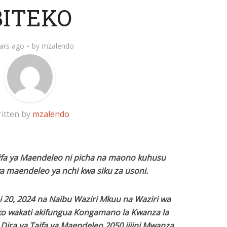
BITEKO
ars ago
by
mzalendo
itten by
mzalendo
ifa ya Maendeleo ni picha na maono kuhusu
a maendeleo ya nchi kwa siku za usoni.
i 20, 2024 na Naibu Waziri Mkuu na Waziri wa
eko wakati akifungua Kongamano la Kwanza la
Dira ya Taifa ya Maendeleo 2050 jijini Mwanza.