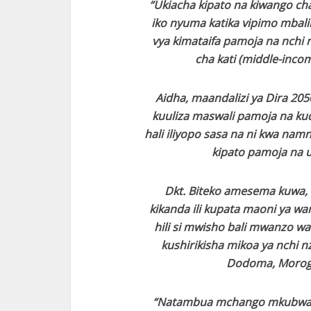
“Ukiacha kipato na kiwango ch
iko nyuma katika vipimo mbali
vya kimataifa pamoja na nchi n
cha kati (middle-inco
Aidha, maandalizi ya Dira 205
kuuliza maswali pamoja na kud
hali iliyopo sasa na ni kwa namn
kipato pamoja na 
Dkt. Biteko amesema kuwa,
kikanda ili kupata maoni ya w
hili si mwisho bali mwanzo 
kushirikisha mikoa ya nchi 
Dodoma, Morogo
“Natambua mchango mkubwa w