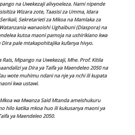
Mipango na Uwekezaji alivyoeleza. Nami nipende
sisitiza Wizara zote, Taasisi za Umma, Idara
erikali, Sekretarieti za Mikoa na Mamlaka za
i, Watanzania wanaoishi Ughaibuni (Diaspora) na
delea kutoa maoni pamoja na ushirikiano kwa
 Dira pale mtakapohitajika kufanya hivyo.
a Rais, Mipango na Uwekezaji, Mhe. Prof. Kitila
dalizi ya Dira ya Taifa ya Maendeleo 2050 na
dau wote muhimu ndani na nje ya nchi ili kupata
aoni kwa ustawi.
 Mkoa wa Mwanza Said Mtanda ameishukuru
o hilo katika mkoa huo ili kukusanya maoni ya
Taifa ya Maendeleo 2050.