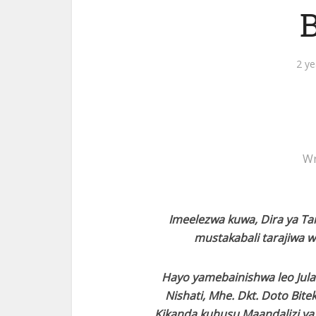
2 ye
Wr
Imeelezwa kuwa, Dira ya Ta
mustakabali tarajiwa w
Hayo yamebainishwa leo Jula
Nishati, Mhe. Dkt. Doto Bit
Kikanda kuhusu Maandalizi ya 