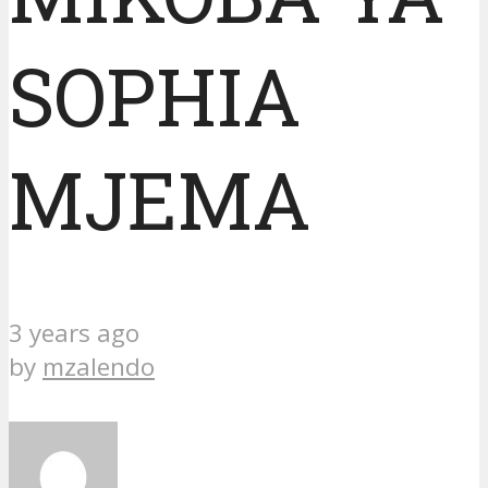
SOPHIA
MJEMA
3 years ago
by
mzalendo