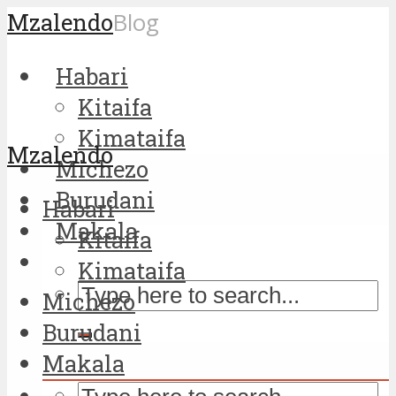
Mzalendo
Blog
Habari
Kitaifa
Kimataifa
Mzalendo
Michezo
Burudani
Habari
Makala
Kitaifa
Kimataifa
Michezo
Burudani
Makala