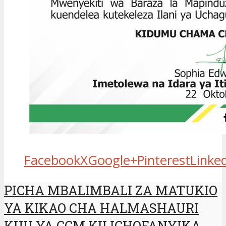
Facebook
X
Google+
Pinterest
Linke
PICHA MBALIMBALI ZA MATUKIO
YA KIKAO CHA HALMASHAURI
KUU YA CCM KILICHOFANYIKA