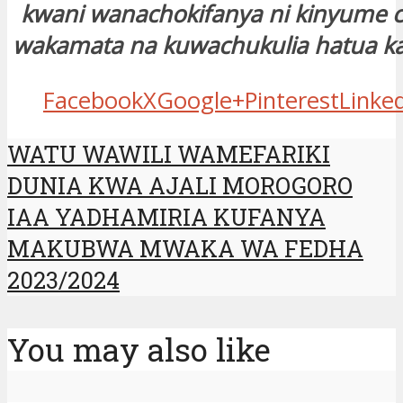
kwani wanachokifanya ni kinyume c
wakamata na kuwachukulia hatua kali
Facebook
X
Google+
Pinterest
Linke
WATU WAWILI WAMEFARIKI
DUNIA KWA AJALI MOROGORO
IAA YADHAMIRIA KUFANYA
MAKUBWA MWAKA WA FEDHA
2023/2024
You may also like