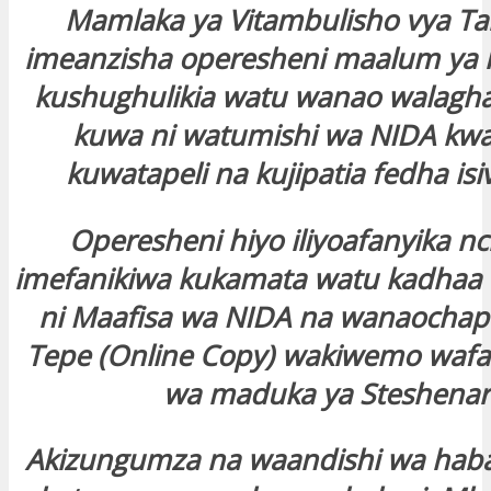
Mamlaka ya Vitambulisho vya Tai
imeanzisha operesheni maalum ya 
kushughulikia watu wanao walagh
kuwa ni watumishi wa NIDA kwa
kuwatapeli na kujipatia fedha isiv
Operesheni hiyo iliyoafanyika n
imefanikiwa kukamata watu kadhaa 
ni Maafisa wa NIDA na wanaochap
Tepe (Online Copy) wakiwemo wafa
wa maduka ya Steshenar
Akizungumza na waandishi wa haba