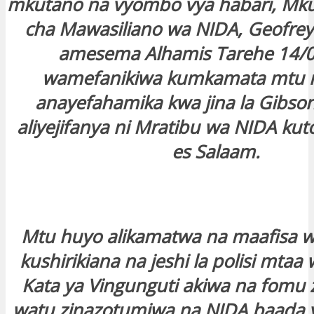
mkutano na vyombo vya habari, Mku
cha Mawasiliano wa NIDA, Geofre
amesema Alhamis Tarehe 14/
wamefanikiwa kumkamata mtu 
anayefahamika kwa jina la Gibs
aliyejifanya ni Mratibu wa NIDA kuto
es Salaam.
Mtu huyo alikamatwa na maafisa 
kushirikiana na jeshi la polisi mtaa
Kata ya Vingunguti akiwa na fomu z
watu zinazotumiwa na NIDA baada