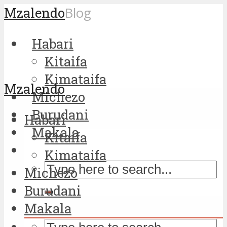
Mzalendo
Blog
Habari
Kitaifa
Kimataifa
Mzalendo
Michezo
Burudani
Habari
Makala
Kitaifa
Kimataifa
Michezo
Burudani
Makala