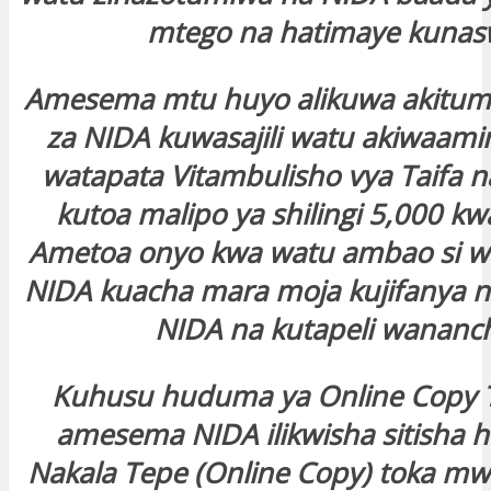
mtego na hatimaye kunas
Amesema mtu huyo alikuwa akitumi
za NIDA kuwasajili watu akiwaami
watapata Vitambulisho vya Taifa 
kutoa malipo ya shilingi 5,000 kw
Ametoa onyo kwa watu ambao si w
NIDA kuacha mara moja kujifanya n
NIDA na kutapeli wananc
Kuhusu huduma ya Online Copy 
amesema NIDA ilikwisha sitisha
Nakala Tepe (Online Copy) toka m