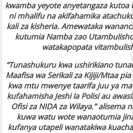
kwamba yeyote anyetangaza kutoa
ni mhalifu na akifahamika atachuk
kali za kisheria. Amewataka wananc
kutumia Namba zao Utambulisho 
watakapopata vitambulis
“Tunashukuru kwa ushirikiano tuna
Maafisa wa Serikali za Kijiji/Mtaa pi
kwa mtu mwenye taarifa juu ya ma
kufahamisha Jeshi la Polisi au awas
Ofisi za NIDA za Wilaya.” alisema 
kuwa watu wote wanaotumia jina 
kufanya utapeli wanatakiwa kuach