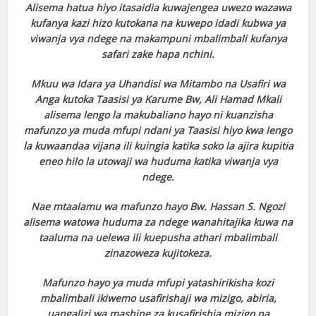
Alisema hatua hiyo itasaidia kuwajengea uwezo wazawa
kufanya kazi hizo kutokana na kuwepo idadi kubwa ya
viwanja vya ndege na makampuni mbalimbali kufanya
safari zake hapa nchini.
Mkuu wa Idara ya Uhandisi wa Mitambo na Usafiri wa
Anga kutoka Taasisi ya Karume Bw, Ali Hamad Mkali
alisema lengo la makubaliano hayo ni kuanzisha
mafunzo ya muda mfupi ndani ya Taasisi hiyo kwa lengo
la kuwaandaa vijana ili kuingia katika soko la ajira kupitia
eneo hilo la utowaji wa huduma katika viwanja vya
ndege.
Nae mtaalamu wa mafunzo hayo Bw. Hassan S. Ngozi
alisema watowa huduma za ndege wanahitajika kuwa na
taaluma na uelewa ili kuepusha athari mbalimbali
zinazoweza kujitokeza.
Mafunzo hayo ya muda mfupi yatashirikisha kozi
mbalimbali ikiwemo usafirishaji wa mizigo, abiria,
uangalizi wa mashine za kusafirishia mizigo na