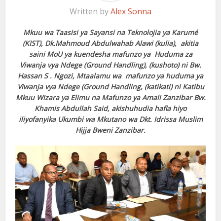
Written by
Alex Sonna
Mkuu wa Taasisi ya Sayansi na Teknolojia ya Karumé
(KIST), Dk.Mahmoud Abdulwahab Alawi (kulia), akitia
saini MoU ya kuendesha mafunzo ya Huduma za
Viwanja vya Ndege (Ground Handling), (kushoto) ni Bw.
Hassan S . Ngozi, Mtaalamu wa mafunzo ya huduma ya
Viwanja vya Ndege (Ground Handling, (katikati) ni Katibu
Mkuu Wizara ya Elimu na Mafunzo ya Amali Zanzibar Bw.
Khamis Abdullah Said, akishuhudia hafla hiyo
iliyofanyika Ukumbi wa Mkutano wa Dkt. Idrissa Muslim
Hijja Bweni Zanzibar.