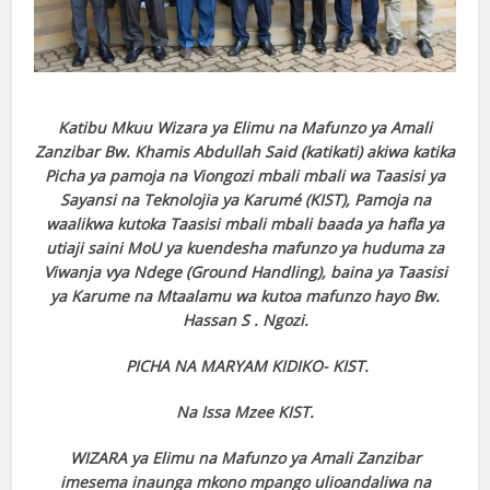
Katibu Mkuu Wizara ya Elimu na Mafunzo ya Amali
Zanzibar Bw. Khamis Abdullah Said (katikati) akiwa katika
Picha ya pamoja na Viongozi mbali mbali wa Taasisi ya
Sayansi na Teknolojia ya Karumé (KIST), Pamoja na
waalikwa kutoka Taasisi mbali mbali baada ya hafla ya
utiaji saini MoU ya kuendesha mafunzo ya huduma za
Viwanja vya Ndege (Ground Handling), baina ya Taasisi
ya Karume na Mtaalamu wa kutoa mafunzo hayo Bw.
Hassan S . Ngozi.
PICHA NA MARYAM KIDIKO- KIST.
Na Issa Mzee KIST.
WIZARA ya Elimu na Mafunzo ya Amali Zanzibar
imesema inaunga mkono mpango ulioandaliwa na