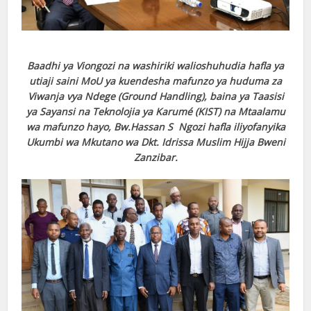
Baadhi ya Viongozi na washiriki walioshuhudia hafla ya
utiaji saini MoU ya kuendesha mafunzo ya huduma za
Viwanja vya Ndege (Ground Handling), baina ya Taasisi
ya Sayansi na Teknolojia ya Karumé (KIST) na Mtaalamu
wa mafunzo hayo, Bw.Hassan S Ngozi hafla iliyofanyika
Ukumbi wa Mkutano wa Dkt. Idrissa Muslim Hijja Bweni
Zanzibar.