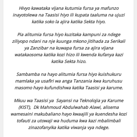
Hivyo kawataka vijana kutumia fursa ya mafunzo
inayotolewa na Taasisi hiyo ili kupata taaluma na ujuzi
katika soko la ajira katika Sekta hiyo.
Pia alitumia fursa hiyo kuzitaka kampuni za ndege
ziliyopo ndani na nje kuunga mkono jitihada za Serikali
ya Zanzibar na kuwapa fursa za ajira vijana
watakaosoma katika kozi hizo ili kwenda kufanya kazi
katika Sekta hizo.
Sambamba na hayo alitumia fursa hiyo kuishukuru
mamlaka ya usafiri wa anga Tanzania kwa kuruhusu
masomo hayo kufundishwa katika Taasisi ya karume.
Mkuu wa Taasisi ya Sayansi na Teknolojia ya Karume
(KIST), Dk Mahmoud Abdulwahab Alawi, alisema
wamesaini makubaliano hayo kwaajili ya kuendesha kozi
tofauti za utowaji wa huduma kwa kazi mbalimbali
zinazofanyika katika viwanja vya ndege.