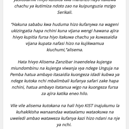
chachu ya kutimiza ndoto zao na kuipunguzia mzigo
Serikali.
“Hakuna sababu kwa huduma hizo kufanywa na wageni
ukizingatia hapa nchini kuna vijana wengi hawana ajira
hivyo kupitia fursa hiyo itakuwa chachu ya kuwasaidia
vijana kupata nafasi hizo na kujikwamua
kiuchumi,”alisema.
Hata hivyo Alisema Zanzibar inaendelea kujenga
miundombinu na kujenga viwanja vya ndege Unguja na
Pemba hatua ambayo itasaidia kuongeza idadi kubwa ya
ndege kutoka nchi mbalimbali kufanya safari zake hapa
nchini, hatua ambayo itatanua wigo na kuongeza fursa
za ajira katika eneo hilo.
Vile vile alisema kutokana na hali hiyo KIST inajukumu la
kuhakikisha wanaandaa wataalamu wataokuwa na
uweledi ambao wataweza kufanya kazi hizo ndani na nje
ya nchi.