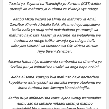
Taasisi ya Sayansi na Teknolojia ya Karume (KIST) katika
utowaji wa mafunzo ya huduma za Viwanja vya ndege .
Katibu Mkuu Wizara ya Elimu na Mafunzo ya Amali
Zanzibar Khamis Abdalla Said, alisema hayo alipokuwa
katika hafla ya utiaji saini makubaliano ya utowaji wa
mafunzo hayo kwa Taasisi ya Karume na wataalamu wa
huduma za ndege katika viwanja vya ndege, hafla
ilifanyika Ukumbi wa Mkutano wa Dkt. Idrissa Muslim
Hijja Bweni Zanzibar.
Alisema hatua hiyo inakwenda sambamba na dhamira ya
Serikali juu ya kuimarisha usafiri wa anga hapa nchini.
Aidha alisema kuwepo kwa mafunzo hayo itachochea
kupatikana wafanyakazi wa kutosha wenye utaalamu wa
kutoa huduma kwa kiwango kinachohitajika.
Katibu huyo alifahamisha kuwa vijana wengi wanamaliza
elimu zao na kubakia mitaani kufanya mambo
yasiostahiki hivyo kutolea kwa mafunzo hayo itakuwa