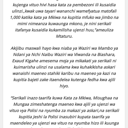
kujenga vituo hivi hasa kata za pembezoni ili kusaidia
ulinzi.,kwak uwa tayari wananchi wamefyatua matofali
1,000 katika kata ya Mkiwa na kupitia mfuko wa jimbo na
mimi nimeanza kuwaunga mkono, je nini serikali
itafanya kusaidia kukamilisha ujenzi huu,”ameuliza
Mtaturu.
Akijibu maswali hayo kwa niaba ya Waziri wa Mambo ya
Ndani ya Nchi Naibu Waziri wa Viwanda na Biashara,
Exaud Kigahe amesema moja ya mikakati ya serikali ni
kuimarisha ulinzi na usalama kwa kuhakikisha askari
wanaishi maeneo stahiki karibu na maeneo ya kazi na
kupitia bajeti zake itaendelea kutenga fedha kwa ajili
hiyo.
“Serikali inazo taarifa kuwa Kata za Mkiwa, Misughaa na
Mungaa zimeshatenga maeneo kwa ajili ya ujenzi wa
vituo vya Polisi na nyumba za makazi ya askari,na serikali
kupitia Jeshi la Polisi inasubiri kupata taarifa ya
maendeleo ya ujenzi wa vituo na nyumba hizo ili kuunga