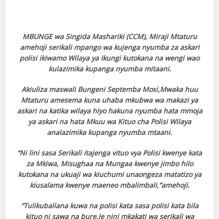
MBUNGE wa Singida Mashariki (CCM), Miraji Mtaturu
amehoji serikali mpango wa kujenga nyumba za askari
polisi ikiwamo Wilaya ya Ikungi kutokana na wengi wao
kulazimika kupanga nyumba mitaani.
Akiuliza maswali Bungeni Septemba Mosi,Mwaka huu
Mtaturu amesema kuna uhaba mkubwa wa makazi ya
askari na katika wilaya hiyo hakuna nyumba hata mmoja
ya askari na hata Mkuu wa Kituo cha Polisi Wilaya
analazimika kupanga nyumba mtaani.
“Ni lini sasa Serikali itajenga vituo vya Polisi kwenye kata
za Mkiwa, Misughaa na Mungaa kwenye jimbo hilo
kutokana na ukuaji wa kiuchumi unaongeza matatizo ya
kiusalama kwenye maeneo mbalimbali,”amehoji.
“Tulikubaliana kuwa na polisi kata sasa polisi kata bila
kituo ni sawa na bure,Je nini mkakati wa serikali wa