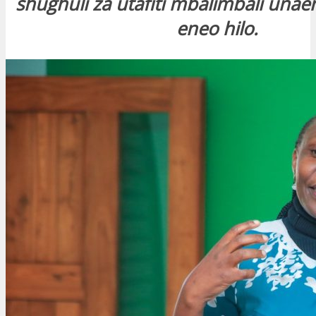
shughuli za utafiti mbalimbali unae
eneo hilo.