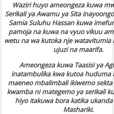
Waziri huyo ameongeza kuwa mw
Serikali ya Awamu ya Sita inayoong
Samia Suluhu Hassan kuwa imefun
pamoja na kuwa na vyuo vikuu a
wetu na wa kutoka nje watavitumia 
ujuzi na maarifa.
Ameongeza kuwa Taasisi ya Ag
inatambulika kwa kutoa huduma b
maeneo mbalimbali ikiwemo sekta 
kwamba ni mategemo ya serikali k
hiyo itakuwa bora katika ukanda 
Mashariki.