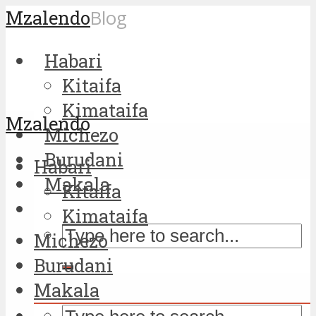
Mzalendo
Blog
Habari
Kitaifa
Kimataifa
Mzalendo
Michezo
Burudani
Habari
Makala
Kitaifa
Kimataifa
Michezo
Burudani
Makala