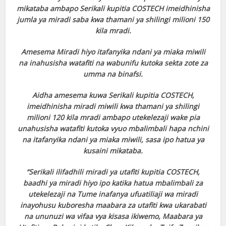
mikataba ambapo Serikali kupitia COSTECH imeidhinisha
jumla ya miradi saba kwa thamani ya shilingi milioni 150
kila mradi.
Amesema Miradi hiyo itafanyika ndani ya miaka miwili
na inahusisha watafiti na wabunifu kutoka sekta zote za
umma na binafsi.
Aidha amesema kuwa Serikali kupitia COSTECH,
imeidhinisha miradi miwili kwa thamani ya shilingi
milioni 120 kila mradi ambapo utekelezaji wake pia
unahusisha watafiti kutoka vyuo mbalimbali hapa nchini
na itafanyika ndani ya miaka miwili, sasa ipo hatua ya
kusaini mikataba.
“Serikali ilifadhili miradi ya utafiti kupitia COSTECH,
baadhi ya miradi hiyo ipo katika hatua mbalimbali za
utekelezaji na Tume inafanya ufuatiliaji wa miradi
inayohusu kuboresha maabara za utafiti kwa ukarabati
na ununuzi wa vifaa vya kisasa ikiwemo, Maabara ya