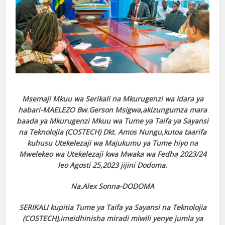
Msemaji Mkuu wa Serikali na Mkurugenzi wa Idara ya
habari-MAELEZO Bw.Gerson Msigwa,akizungumza mara
baada ya Mkurugenzi Mkuu wa Tume ya Taifa ya Sayansi
na Teknolojia (COSTECH) Dkt. Amos Nungu,kutoa taarifa
kuhusu Utekelezaji wa Majukumu ya Tume hiyo na
Mwelekeo wa Utekelezaji kwa Mwaka wa Fedha 2023/24
leo Agosti 25,2023 jijini Dodoma.
Na.Alex Sonna-DODOMA
SERIKALI kupitia Tume ya Taifa ya Sayansi na Teknolojia
(COSTECH),imeidhinisha miradi miwili yenye jumla ya