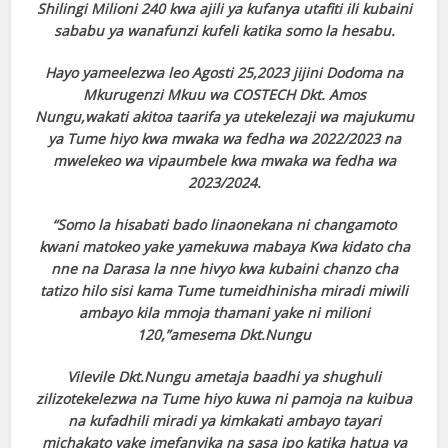
Shilingi Milioni 240 kwa ajili ya kufanya utafiti ili kubaini
sababu ya wanafunzi kufeli katika somo la hesabu.
Hayo yameelezwa leo Agosti 25,2023 jijini Dodoma na
Mkurugenzi Mkuu wa COSTECH Dkt. Amos
Nungu,wakati akitoa taarifa ya utekelezaji wa majukumu
ya Tume hiyo kwa mwaka wa fedha wa 2022/2023 na
mwelekeo wa vipaumbele kwa mwaka wa fedha wa
2023/2024.
“Somo la hisabati bado linaonekana ni changamoto
kwani matokeo yake yamekuwa mabaya Kwa kidato cha
nne na Darasa la nne hivyo kwa kubaini chanzo cha
tatizo hilo sisi kama Tume tumeidhinisha miradi miwili
ambayo kila mmoja thamani yake ni milioni
120,”amesema Dkt.Nungu
Vilevile Dkt.Nungu ametaja baadhi ya shughuli
zilizotekelezwa na Tume hiyo kuwa ni pamoja na kuibua
na kufadhili miradi ya kimkakati ambayo tayari
michakato yake imefanyika na sasa ipo katika hatua ya