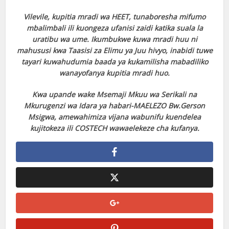
Vilevile, kupitia mradi wa HEET, tunaboresha mifumo
mbalimbali ili kuongeza ufanisi zaidi katika suala la
uratibu wa ume. Ikumbukwe kuwa mradi huu ni
mahususi kwa Taasisi za Elimu ya Juu hivyo, inabidi tuwe
tayari kuwahudumia baada ya kukamilisha mabadiliko
wanayofanya kupitia mradi huo.
Kwa upande wake Msemaji Mkuu wa Serikali na
Mkurugenzi wa Idara ya habari-MAELEZO Bw.Gerson
Msigwa, amewahimiza vijana wabunifu kuendelea
kujitokeza ili COSTECH wawaelekeze cha kufanya.