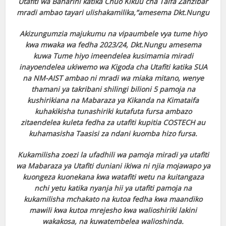
Utafiti wa Baharini katika Chuo Kikuu cha Taifa Zanzibar
mradi ambao tayari ulishakamilika,”amesema Dkt.Nungu
Akizungumzia majukumu na vipaumbele vya tume hiyo
kwa mwaka wa fedha 2023/24, Dkt.Nungu amesema
kuwa Tume hiyo imeendelea kusimamia miradi
inayoendelea ukiwemo wa Kigoda cha Utafiti katika SUA
na NM-AIST ambao ni mradi wa miaka mitano, wenye
thamani ya takribani shilingi bilioni 5 pamoja na
kushirikiana na Mabaraza ya Kikanda na Kimataifa
kuhakikisha tunashiriki kutafuta fursa ambazo
zitaendelea kuleta fedha za utafiti kupitia COSTECH au
kuhamasisha Taasisi za ndani kuomba hizo fursa.
Kukamilisha zoezi la ufadhili wa pamoja miradi ya utafiti
wa Mabaraza ya Utafiti duniani ikiwa ni njia mojawapo ya
kuongeza kuonekana kwa watafiti wetu na kuitangaza
nchi yetu katika nyanja hii ya utafiti pamoja na
kukamilisha mchakato na kutoa fedha kwa maandiko
mawili kwa kutoa mrejesho kwa walioshiriki lakini
wakakosa, na kuwatembelea walioshinda.