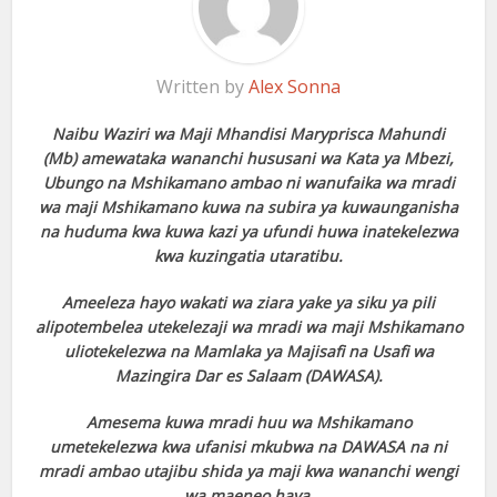
Written by
Alex Sonna
Naibu Waziri wa Maji Mhandisi Maryprisca Mahundi
(Mb) amewataka wananchi hususani wa Kata ya Mbezi,
Ubungo na Mshikamano ambao ni wanufaika wa mradi
wa maji Mshikamano kuwa na subira ya kuwaunganisha
na huduma kwa kuwa kazi ya ufundi huwa inatekelezwa
kwa kuzingatia utaratibu.
Ameeleza hayo wakati wa ziara yake ya siku ya pili
alipotembelea utekelezaji wa mradi wa maji Mshikamano
uliotekelezwa na Mamlaka ya Majisafi na Usafi wa
Mazingira Dar es Salaam (DAWASA).
Amesema kuwa mradi huu wa Mshikamano
umetekelezwa kwa ufanisi mkubwa na DAWASA na ni
mradi ambao utajibu shida ya maji kwa wananchi wengi
wa maeneo haya.