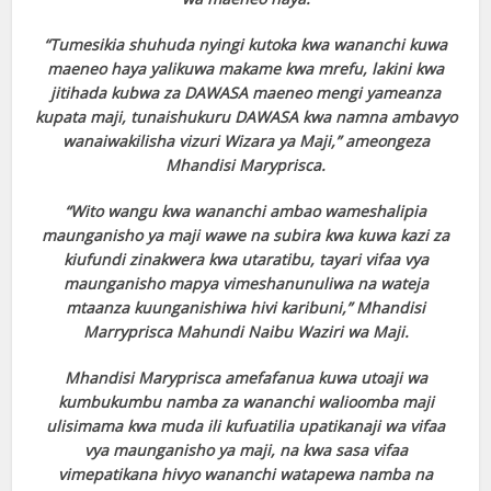
“Tumesikia shuhuda nyingi kutoka kwa wananchi kuwa
maeneo haya yalikuwa makame kwa mrefu, lakini kwa
jitihada kubwa za DAWASA maeneo mengi yameanza
kupata maji, tunaishukuru DAWASA kwa namna ambavyo
wanaiwakilisha vizuri Wizara ya Maji,” ameongeza
Mhandisi Maryprisca.
“Wito wangu kwa wananchi ambao wameshalipia
maunganisho ya maji wawe na subira kwa kuwa kazi za
kiufundi zinakwera kwa utaratibu, tayari vifaa vya
maunganisho mapya vimeshanunuliwa na wateja
mtaanza kuunganishiwa hivi karibuni,” Mhandisi
Marryprisca Mahundi Naibu Waziri wa Maji.
Mhandisi Maryprisca amefafanua kuwa utoaji wa
kumbukumbu namba za wananchi walioomba maji
ulisimama kwa muda ili kufuatilia upatikanaji wa vifaa
vya maunganisho ya maji, na kwa sasa vifaa
vimepatikana hivyo wananchi watapewa namba na