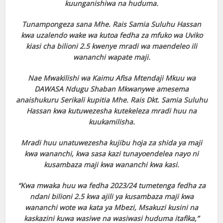
kuunganishiwa na huduma.
Tunampongeza sana Mhe. Rais Samia Suluhu Hassan
kwa uzalendo wake wa kutoa fedha za mfuko wa Uviko
kiasi cha bilioni 2.5 kwenye mradi wa maendeleo ili
wananchi wapate maji.
Nae Mwakilishi wa Kaimu Afisa Mtendaji Mkuu wa
DAWASA Ndugu Shaban Mkwanywe amesema
anaishukuru Serikali kupitia Mhe. Rais Dkt. Samia Suluhu
Hassan kwa kutuwezesha kutekeleza mradi huu na
kuukamilisha.
Mradi huu unatuwezesha kujibu hoja za shida ya maji
kwa wananchi, kwa sasa kazi tunayoendelea nayo ni
kusambaza maji kwa wananchi kwa kasi.
“Kwa mwaka huu wa fedha 2023/24 tumetenga fedha za
ndani bilioni 2.5 kwa ajili ya kusambaza maji kwa
wananchi wote wa kata ya Mbezi, Msakuzi kusini na
kaskazini kuwa wasiwe na wasiwasi huduma itafika,”