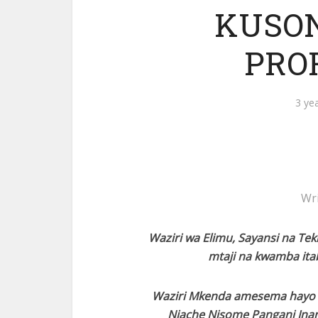
KUSO
PRO
3 ye
Wr
Waziri wa Elimu, Sayansi na Te
mtaji na kwamba itab
Waziri Mkenda amesema hayo 
Niache Nisome Pangani Inan