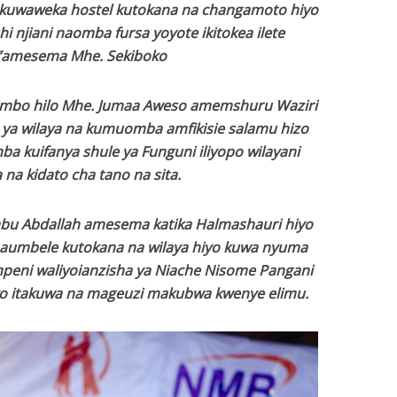
u kuwaweka hostel kutokana na changamoto hiyo
i njiani naomba fursa yoyote ikitokea ilete
”amesema Mhe. Sekiboko
mbo hilo Mhe. Jumaa Aweso amemshuru Waziri
ya wilaya na kumuomba amfikisie salamu hizo
a kuifanya shule ya Funguni iliyopo wilayani
na kidato cha tano na sita.
abu Abdallah amesema katika Halmashauri hiyo
aumbele kutokana na wilaya hiyo kuwa nyuma
peni waliyoianzisha ya Niache Nisome Pangani
yo itakuwa na mageuzi makubwa kwenye elimu.