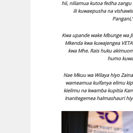
hii, niliamua kutoa fedha zang
ili kuwaepusha na vishawish
Pangani,
Kwa upande wake Mbunge wa Ji
Mkenda kwa kuwajengea VETA 
kwa Mhe. Rais huku akimuomb
humo kuwa 
Nae Mkuu wa Wilaya hiyo Zain
wameamua kuifanya elimu kip
kielimu na kwamba kupitia Kam
Inanitegemea halmashauri hi