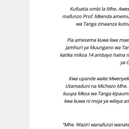
Kufuatia ombi la Mhe. Awes
mafunzo Prof. Mkenda amemuah
wa Tanga zinaanza kut
Pia amesema kuwa kwa mael
Jamhuri ya Muungano wa Tan
katika mikoa 14 ambayo haina 
ya 
Kwa upande wake Mwenyekit
Utamaduni na Michezo Mhe.
kuupa Mkoa wa Tanga kipaumbe
kwa kuwa ni moja ya wilaya 
“Mhe. Waziri wanafunzi wanate