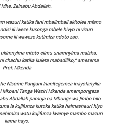
 Mhe. Zainabu Abdallah.
m wazuri katika fani mbalimbali akitolea mfano
isi ili iweze kusonga mbele hivyo ni vizuri
ome ili waweze kutimiza ndoto zao.
a ukimnyima mtoto elimu unamnyima maisha,
ni chachu katika kuleta mabadiliko,” amesema
Prof. Mkenda
he Nisome Pangani Inanitegemea inayofanyika
ani Mkoani Tanga Waziri Mkenda amempongeza
nabu Abdallah pamoja na Mbunge wa Jimbo hilo
a la kujifunza kutoka katika halmashauri hiyo
 amehimiza watu kujifunza kwenye mambo mazuri
kama hayo.