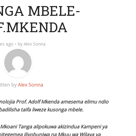
NGA MBELE-
F.MKENDA
ars ago
by
Alex Sonna
itten by
Alex Sonna
knolojia Prof. Adolf Mkenda amesema elimu ndio
adilisha taifa liweze kusonga mbele.
Mkoani Tanga alipokuwa akizindua Kampeni ya
itegemea iliyobuniwa na Mkuu wa Wilaya ya