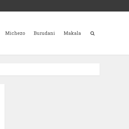
Michezo
Burudani
Makala