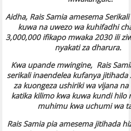
Aidha, Rais Samia amesema Serikali
kuwa na uwezo wa kuhifadhi cha
3,000,000 ifikapo mwaka 2030 ili zi
nyakati za dharura.
Kwa upande mwingine, Rais Sam
serikali inaendelea kufanya jitihad
za kuongeza ushiriki wa vijana n
katika kilimo kwa kuwa kundi hilo 
muhimu kwa uchumi wa tai
Rais Samia pia amesema jitihada hi