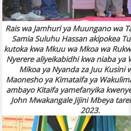
Rais wa Jamhuri ya Muungano wa T
Samia Suluhu Hassan akipokea T
kutoka kwa Mkuu wa Mkoa wa Ruk
Nyerere aliyeikabidhi kwa niaba ya
Mikoa ya Nyanda za Juu Kusini 
Maonesho ya Kimataifa ya Wakuli
ambayo Kitaifa yamefanyika kwenye
John Mwakangale Jijini Mbeya tareh
2023.