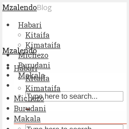
Mzalendo
Blog
Habari
Kitaifa
Kimataifa
Mzalendo
Michezo
Burudani
Habari
Makala
Kitaifa
Kimataifa
Michezo
Burudani
Makala