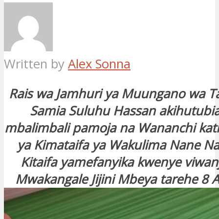
Written by
Alex Sonna
Rais wa Jamhuri ya Muungano wa T
Samia Suluhu Hassan akihutubia
mbalimbali pamoja na Wananchi kat
ya Kimataifa ya Wakulima Nane 
Kitaifa yamefanyika kwenye viwan
Mwakangale Jijini Mbeya tarehe 8 A