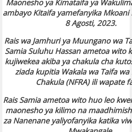
Maonesho ya Kimataifa ya Wakuli
ambayo Kitaifa yamefanyika Mkoani
8 Agosti, 2023.
Rais wa Jamhuri ya Muungano wa Ta
Samia Suluhu Hassan ametoa wito 
kujiwekea akiba ya chakula cha kut
ziada kupitia Wakala wa Taifa wa 
Chakula (NFRA) ili wapate f
Rais Samia ametoa wito huo leo kwen
maonesho ya kilimo na maadhimish
za Nanenane yaliyofanyika katika viw
Mwakangale.