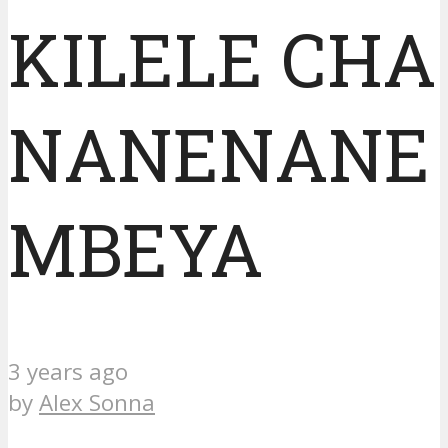
KILELE CHA
NANENANE
MBEYA
3 years ago
by
Alex Sonna