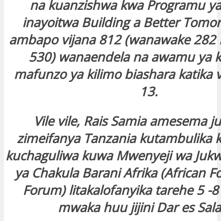
na kuanzishwa kwa Programu y
inayoitwa Building a Better Tomo
ambapo vijana 812 (wanawake 282
530) wanaendela na awamu ya 
mafunzo ya kilimo biashara katika v
13.
Vile vile, Rais Samia amesema ju
zimeifanya Tanzania kutambulika k
kuchaguliwa kuwa Mwenyeji wa Jukw
ya Chakula Barani Afrika (African 
Forum) litakalofanyika tarehe 5 
mwaka huu jijini Dar es Sa