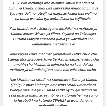
TESP kwa mchango wao mkubwa katika kuendeleza
Elimu ya Ualimu nchini kwa kuboresha miundombinu ya
Vyuo vya Ualimu, utoaji wa mafunzo kazini kwa walimu
na utaoji wa vifaa vya kufundishia na kujifunzia.
Kwa upande wake Mkurugenzi Msaidizi wa mafunzo ya
Ualimu kutoka Wizara ya Elimu, Sayansi na Teknolojia
Huruma Mageni amesema jumla ya wakufunzi 155
wamepatiwa mafunzo hayo
Ameongeza kuwa mafunzo yanatolewa katika chuo cha
Ualimu Morogoro kwa kuwa Serikali imeanzisha kituo cha
umahiri cha hisabati ili kuimarisha na kuendeleza
mafunzo ya ufundishaji wa somo hilo ktika chuo hicho.
Nae Mratibu wa Mradi wa Kuendeleza Elimu ya Ualimu
(TESP) Cosmas Mahenge amesema Mradi umewekeza
kwenye masuala ya TEHAMA katika vyuo vya ualimu na
sasa unatoa mafunzo ya mbinu za ufundishaji wa somo
la Hisabati kwa kutumia TEHAMA ili waendane na
mabadiliko yalipo.