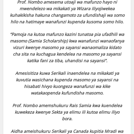
Prof. Nombo amesema utoaji wa mafunzo hayo ni
mwendelezo wa mikakati ya Wizara iliyojiwekea
kuhakikisha hakuna changamoto za ufundishaji wa somo
hilo na hatimaye wanafunzi kupenda kusoma somo hilo.
“Pamoja na kutoa mafunzo kazini tunatoa pia ufadhili wa
masomo (Samia Scholarship) kwa wanafunzi wanaofanya
vizuri kwenye masomo ya sayansi wanaomaliza kidato
cha sita na kuchagua kendelea na masomo ya sayansi
katika fani za tiba, uhandisi na sayansi”.
Amesisitiza kuwa Serikali inaendelea na mikakati ya
kuvutia wasichana kupenda masomo ya sayansi na
hisabati hivyo kuongeza wanafunzi wa kike
watakaopenda kufundisha masomo.
Prof. Nombo amemshukuru Rais Samia kwa kuendelea
kuwekeza kwenye Sekta ya elimu ili kutoa elimu iliyo
bora.
Aidha ameishukuru Serikali ya Canada kupitia Mradi wa