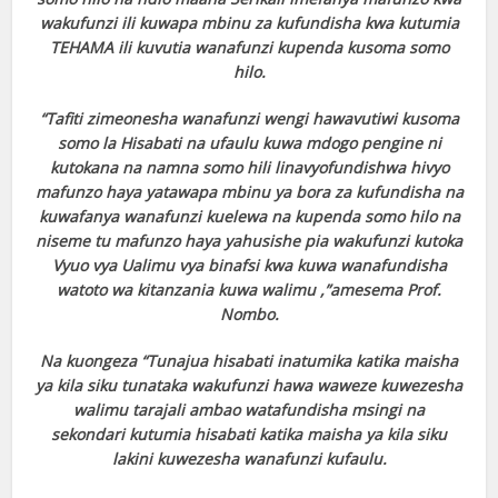
wakufunzi ili kuwapa mbinu za kufundisha kwa kutumia
TEHAMA ili kuvutia wanafunzi kupenda kusoma somo
hilo.
“Tafiti zimeonesha wanafunzi wengi hawavutiwi kusoma
somo la Hisabati na ufaulu kuwa mdogo pengine ni
kutokana na namna somo hili linavyofundishwa hivyo
mafunzo haya yatawapa mbinu ya bora za kufundisha na
kuwafanya wanafunzi kuelewa na kupenda somo hilo na
niseme tu mafunzo haya yahusishe pia wakufunzi kutoka
Vyuo vya Ualimu vya binafsi kwa kuwa wanafundisha
watoto wa kitanzania kuwa walimu ,”amesema Prof.
Nombo.
Na kuongeza “Tunajua hisabati inatumika katika maisha
ya kila siku tunataka wakufunzi hawa waweze kuwezesha
walimu tarajali ambao watafundisha msingi na
sekondari kutumia hisabati katika maisha ya kila siku
lakini kuwezesha wanafunzi kufaulu.