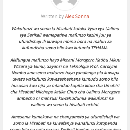
Written by
Alex Sonna
Wakufunzi wa somo la Hisabati kutoka Vyuo vya Ualimu
vya Serikali wamepatiwa mafunzo kazini juu ya
ufundishaji ili kuwapa mbinu bora na mahiri za
kufundisha somo hilo kwa kutumia TEHAMA.
Akifungua mafunzo hayo Mkoani Morogoro Katibu Mkuu
Wizara ya Elimu, Sayansi na Teknolojia Prof. Carolyne
Nombo amesema mafunzo hayo yanalenga pia kuwapa
uwezo wakufunzi kuwezesheshana kumudu somo hilo
hususan kwa njia ya mtandao kupitia kituo cha Umahiri
cha Hisabati kilichopo katika Chuo cha Ualimu Morogoro
ambacho ni mahsusi kuwahudumia wakufunzi na
walimu wa somo la hisabati nchini.
Amesema kumekuwa na changamoto ya ufundishaji wa
somo la Hisabati na kuwafanya wanafunzi kutopenda
somo hilo na ndio maana Serikali imefanya mafunzo kwa