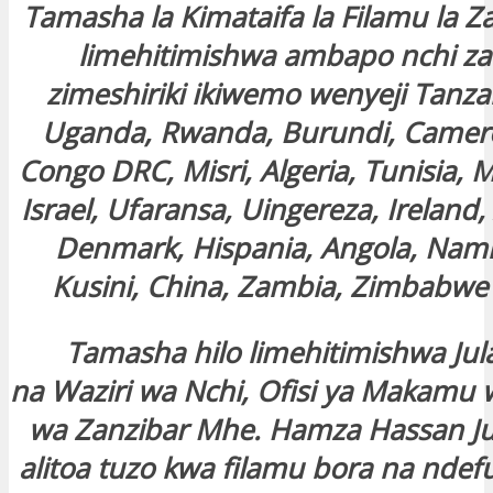
Tamasha la Kimataifa la Filamu la Za
limehitimishwa ambapo nchi zai
zimeshiriki ikiwemo wenyeji Tanza
Uganda, Rwanda, Burundi, Camero
Congo DRC, Misri, Algeria, Tunisia, M
Israel, Ufaransa, Uingereza, Ireland,
Denmark, Hispania, Angola, Namib
Kusini, China, Zambia, Zimbabwe 
Tamasha hilo limehitimishwa Jula
na Waziri wa Nchi, Ofisi ya Makamu w
wa Zanzibar Mhe. Hamza Hassan 
alitoa tuzo kwa filamu bora na ndefu