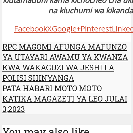
kiutamaduni kama kichocheo cha ukua
na kiuchumi wa kikanda
Facebook
X
Google+
Pinterest
Linke
RPC MAGOMI AFUNGA MAFUNZO
YA UTAYARI AWAMU YA KWANZA
KWA WAKAGUZI WA JESHI LA
POLISI SHINYANGA
PATA HABARI MOTO MOTO
KATIKA MAGAZETI YA LEO JULAI
3,2023
You may also like