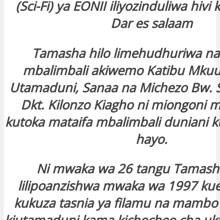
(Sci-Fi) ya EONII iliyozinduliwa hivi k
Dar es salaam
Tamasha hilo limehudhuriwa na
mbalimbali akiwemo Katibu Mkuu
Utamaduni, Sanaa na Michezo Bw. S
Dkt. Kilonzo Kiagho ni miongoni 
kutoka mataifa mbalimbali duniani k
hayo.
Ni mwaka wa 26 tangu Tamasha
lilipoanzishwa mwaka wa 1997 ku
kukuza tasnia ya filamu na mambo