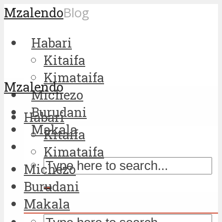
Mzalendo
Blog
Habari
Kitaifa
Kimataifa
Mzalendo
Michezo
Burudani
Habari
Makala
Kitaifa
Kimataifa
Michezo
Burudani
Makala