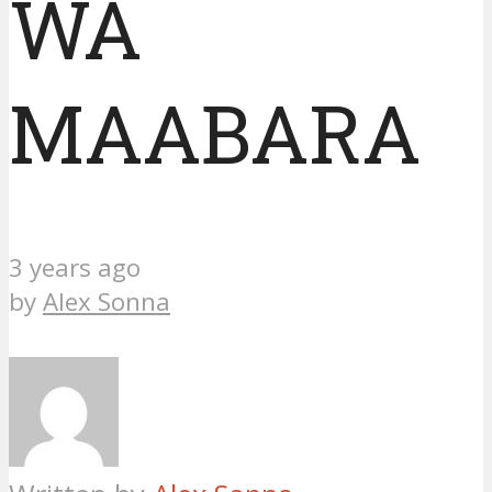
WA
MAABARA
3 years ago
by
Alex Sonna