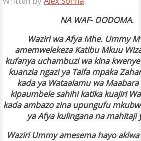
Written by
Alex Sonna
NA WAF- DODOMA.
Waziri wa Afya Mhe. Ummy M
amemwelekeza Katibu Mkuu Wiza
kufanya uchambuzi wa kina kwenye 
kuanzia ngazi ya Taifa mpaka Zaha
kada ya Wataalamu wa Maabara i
kipaumbele sahihi katika kuajiri 
kada ambazo zina upungufu mkubwa 
ya Afya kulingana na mahitaji 
Waziri Ummy amesema hayo akiwa 