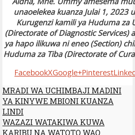
Aidha, Mhe. Ummy amesema mu
unaoelekea kuanza Julai 1, 2023 
Kurugenzi kamili ya Huduma za 
(Directorate of Diagnostic Services)
ya hapo ilikuwa ni eneo (Section) chi
Huduma za Tiba (Directorate of Curat
Facebook
X
Google+
Pinterest
Linke
MRADI WA UCHIMBAJI MADINI
YA KINYWE MBIONI KUANZA
LINDI
WAZAZI WATAKIWA KUWA
KARIBU NA WATOTO WAO.