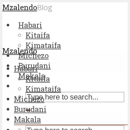
Mzalendo
Blog
Habari
Kitaifa
Kimataifa
Mzalendo
Michezo
Burudani
Habari
Makala
Kitaifa
Kimataifa
Michezo
Burudani
Makala