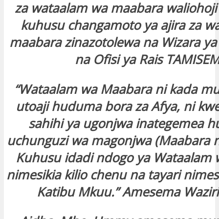
za wataalam wa maabara waliohoji
kuhusu changamoto ya ajira za w
maabara zinazotolewa na Wizara ya
na Ofisi ya Rais TAMISEM
“Wataalam wa Maabara ni kada mu
utoaji huduma bora za Afya, ni kwe
sahihi ya ugonjwa inategemea 
uchunguzi wa magonjwa (Maabara na
Kuhusu idadi ndogo ya Wataalam
nimesikia kilio chenu na tayari nim
Katibu Mkuu.” Amesema Wazir