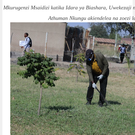
Mkurugenzi Msaidizi katika Idara ya Biashara, Uwekezaji n
Athuman Nkungu akiendelea na zoezi l