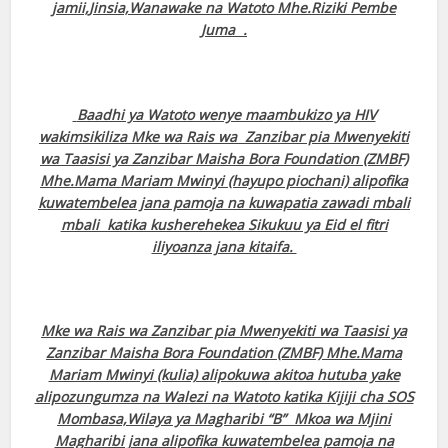
jamii,Jinsia,Wanawake na Watoto Mhe.Riziki Pembe
Juma .
Baadhi ya Watoto wenye maambukizo ya HIV
wakimsikiliza Mke wa Rais wa Zanzibar pia Mwenyekiti
wa Taasisi ya Zanzibar Maisha Bora Foundation (ZMBF)
Mhe.Mama Mariam Mwinyi (hayupo piochani) alipofika
kuwatembelea jana pamoja na kuwapatia zawadi mbali
mbali katika kusherehekea Sikukuu ya Eid el fitri
iliyoanza jana kitaifa.
Mke wa Rais wa Zanzibar pia Mwenyekiti wa Taasisi ya
Zanzibar Maisha Bora Foundation (ZMBF) Mhe.Mama
Mariam Mwinyi (kulia) alipokuwa akitoa hutuba yake
alipozungumza na Walezi na Watoto katika Kijiji cha SOS
Mombasa,Wilaya ya Magharibi “B” Mkoa wa Mjini
Magharibi jana alipofika kuwatembelea pamoja na