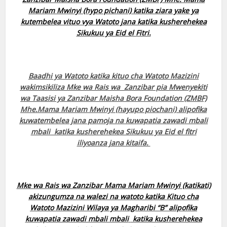
Mariam Mwinyi (hypo pichani) katika ziara yake ya
kutembelea vituo vya Watoto jana katika kusherehekea
Sikukuu ya Eid el Fitri.
Baadhi ya Watoto katika kituo cha Watoto Mazizini
wakimsikiliza Mke wa Rais wa Zanzibar pia Mwenyekiti
wa Taasisi ya Zanzibar Maisha Bora Foundation (ZMBF)
Mhe.Mama Mariam Mwinyi (hayupo piochani) alipofika
kuwatembelea jana pamoja na kuwapatia zawadi mbali
mbali katika kusherehekea Sikukuu ya Eid el fitri
iliyoanza jana kitaifa.
Mke wa Rais wa Zanzibar Mama Mariam Mwinyi (katikati)
akizungumza na walezi na watoto katika Kituo cha
Watoto Mazizini Wilaya ya Magharibi “B” alipofika
kuwapatia zawadi mbali mbali
katika kusherehekea