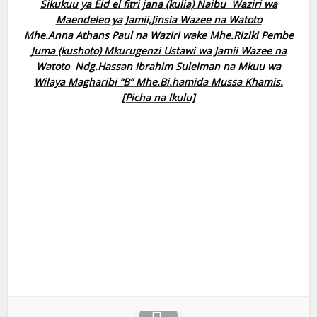
Sikukuu ya Eid el fitri jana (kulia) Naibu Waziri wa
Maendeleo ya Jamii,Jinsia Wazee na Watoto
Mhe.Anna Athans Paul na Waziri wake Mhe.Riziki Pembe
Juma (kushoto) Mkurugenzi Ustawi wa Jamii Wazee na
Watoto Ndg.Hassan Ibrahim Suleiman na Mkuu wa
Wilaya Magharibi “B” Mhe.Bi.hamida Mussa Khamis.
[Picha na Ikulu]
Facebook
X
Google+
Pinterest
LinkedIn