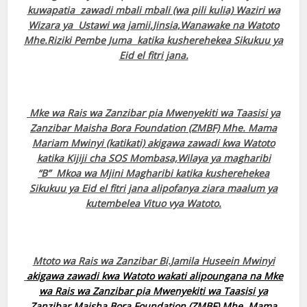
kuwapatia zawadi mbali mbali (wa pili kulia) Waziri wa
Wizara ya Ustawi wa jamii,Jinsia,Wanawake na Watoto
Mhe.Riziki Pembe Juma katika kusherehekea Sikukuu ya
Eid el fitri jana.
Mke wa Rais wa Zanzibar pia Mwenyekiti wa Taasisi ya
Zanzibar Maisha Bora Foundation (ZMBF) Mhe. Mama
Mariam Mwinyi (katikati) akigawa zawadi kwa Watoto
katika Kijiji cha SOS Mombasa,Wilaya ya magharibi
“B” Mkoa wa Mjini Magharibi katika kusherehekea
Sikukuu ya Eid el fitri jana alipofanya ziara maalum ya
kutembelea Vituo vya Watoto.
Mtoto wa Rais wa Zanzibar Bi.Jamila Huseein Mwinyi
akigawa zawadi kwa Watoto wakati alipoungana na Mke
wa Rais wa Zanzibar
pia Mwenyekiti wa Taasisi ya
Zanzibar Maisha Bora Foundation (ZMBF) Mhe. Mama