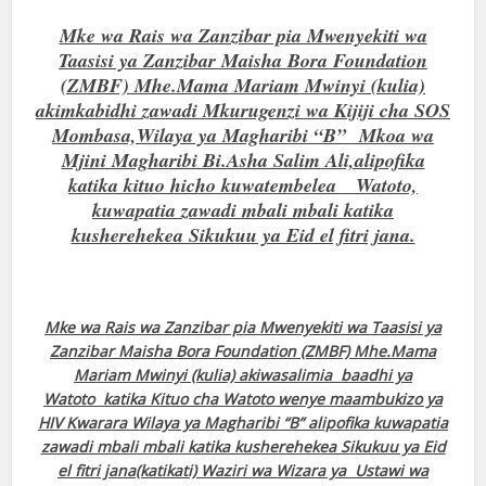
Mke wa Rais wa Zanzibar pia Mwenyekiti wa
Taasisi ya Zanzibar Maisha Bora Foundation
(ZMBF) Mhe.Mama Mariam Mwinyi (kulia)
akimkabidhi zawadi Mkurugenzi wa Kijiji cha SOS
Mombasa,Wilaya ya Magharibi “B” Mkoa wa
Mjini Magharibi Bi.Asha Salim Ali,alipofika
katika kituo hicho kuwatembelea Watoto,
kuwapatia zawadi mbali mbali katika
kusherehekea Sikukuu ya Eid el fitri jana.
Mke wa Rais wa Zanzibar pia Mwenyekiti wa Taasisi ya
Zanzibar Maisha Bora Foundation (ZMBF) Mhe.Mama
Mariam Mwinyi (kulia) akiwasalimia baadhi ya
Watoto katika Kituo cha Watoto wenye maambukizo ya
HIV Kwarara Wilaya ya Magharibi “B” alipofika kuwapatia
zawadi mbali mbali katika kusherehekea Sikukuu ya Eid
el fitri jana(katikati) Waziri wa Wizara ya Ustawi wa