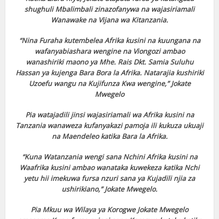
shughuli Mbalimbali zinazofanywa na wajasiriamali
Wanawake na Vijana wa Kitanzania.
“Nina Furaha kutembelea Afrika kusini na kuungana na
wafanyabiashara wengine na Viongozi ambao
wanashiriki maono ya Mhe. Rais Dkt. Samia Suluhu
Hassan ya kujenga Bara Bora la Afrika. Natarajia kushiriki
Uzoefu wangu na Kujifunza Kwa wengine,” Jokate
Mwegelo
Pia watajadili jinsi wajasiriamali wa Afrika kusini na
Tanzania wanaweza kufanyakazi pamoja ili kukuza ukuaji
na Maendeleo katika Bara la Afrika.
“Kuna Watanzania wengi sana Nchini Afrika kusini na
Waafrika kusini ambao wanataka kuwekeza katika Nchi
yetu hii imekuwa fursa nzuri sana ya Kujadili njia za
ushirikiano,” Jokate Mwegelo.
Pia Mkuu wa Wilaya ya Korogwe Jokate Mwegelo