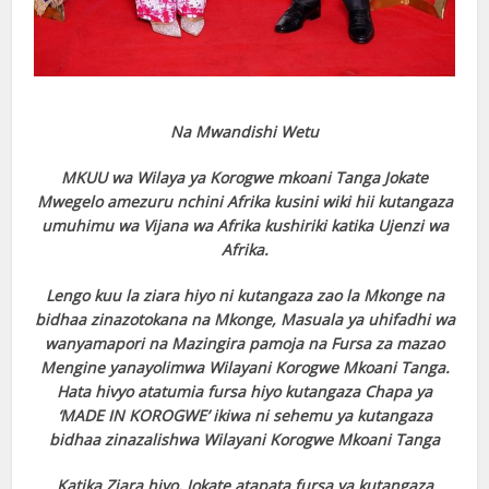
Na Mwandishi Wetu
MKUU wa Wilaya ya Korogwe mkoani Tanga Jokate
Mwegelo amezuru nchini Afrika kusini wiki hii kutangaza
umuhimu wa Vijana wa Afrika kushiriki katika Ujenzi wa
Afrika.
Lengo kuu la ziara hiyo ni kutangaza zao la Mkonge na
bidhaa zinazotokana na Mkonge, Masuala ya uhifadhi wa
wanyamapori na Mazingira pamoja na Fursa za mazao
Mengine yanayolimwa Wilayani Korogwe Mkoani Tanga.
Hata hivyo atatumia fursa hiyo kutangaza Chapa ya
‘MADE IN KOROGWE’ ikiwa ni sehemu ya kutangaza
bidhaa zinazalishwa Wilayani Korogwe Mkoani Tanga
Katika Ziara hiyo, Jokate atapata fursa ya kutangaza