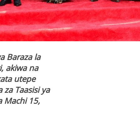
a Baraza la
i, akiwa na
kata utepe
 za Taasisi ya
a Machi 15,