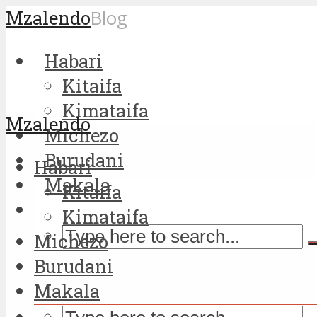
Mzalendo
Blog
Habari
Kitaifa
Kimataifa
Mzalendo
Michezo
Burudani
Habari
Makala
Kitaifa
Kimataifa
Michezo
Burudani
Makala