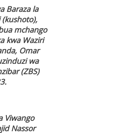
a Baraza la
 (kushoto),
mbua mchango
a kwa Waziri
anda, Omar
uzinduzi wa
zibar (ZBS)
3.
a Viwango
jid Nassor