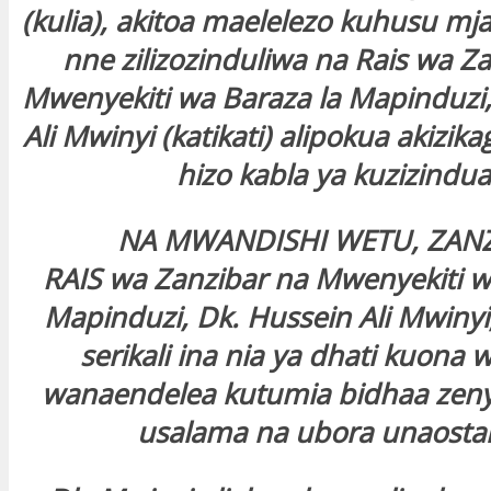
(kulia), akitoa maelelezo kuhusu m
nne zilizozinduliwa na Rais wa Z
Mwenyekiti wa Baraza la Mapinduzi,
Ali Mwinyi (katikati) alipokua akizi
hizo kabla ya kuzizindua
NA MWANDISHI WETU, ZAN
RAIS wa Zanzibar na Mwenyekiti w
Mapinduzi, Dk. Hussein Ali Mwin
serikali ina nia ya dhati kuona
wanaendelea kutumia bidhaa zeny
usalama na ubora unaostah