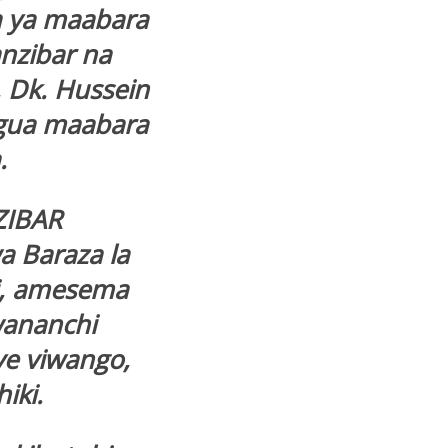
ja ya maabara
anzibar na
 Dk. Hussein
kagua maabara
.
ZIBAR
a Baraza la
yi, amesema
 wananchi
e viwango,
iki.