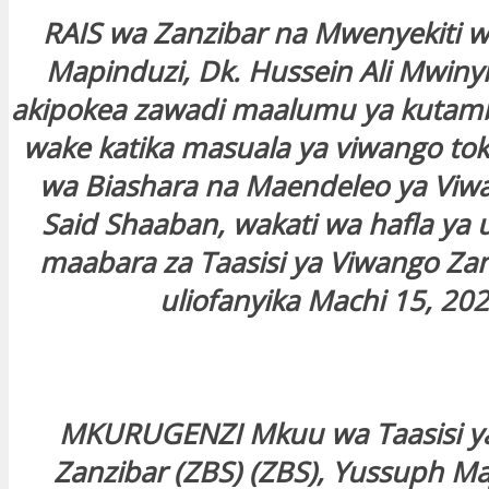
RAIS wa Zanzibar na Mwenyekiti w
Mapinduzi, Dk. Hussein Ali Mwinyi
akipokea zawadi maalumu ya kuta
wake katika masuala ya viwango tok
wa Biashara na Maendeleo ya Viw
Said Shaaban, wakati wa hafla ya 
maabara za Taasisi ya Viwango Zan
uliofanyika Machi 15, 202
MKURUGENZI Mkuu wa Taasisi y
Zanzibar (ZBS) (ZBS), Yussuph Ma