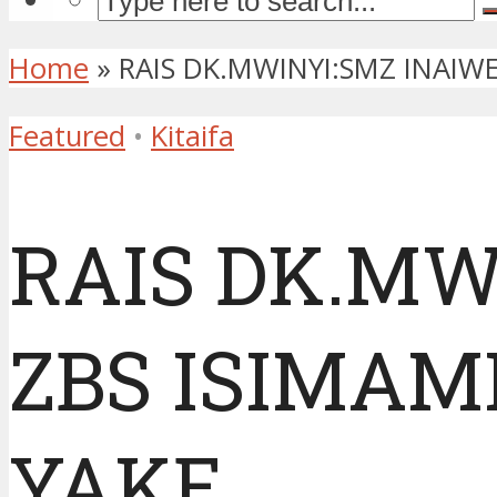
Home
»
RAIS DK.MWINYI:SMZ INAIW
Featured
•
Kitaifa
RAIS DK.MW
ZBS ISIMA
YAKE