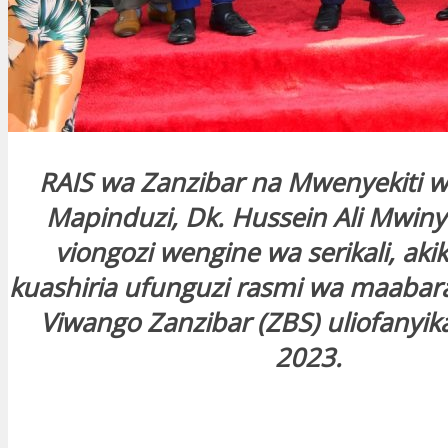
RAIS wa Zanzibar na Mwenyekiti w
Mapinduzi, Dk. Hussein Ali Mwiny
viongozi wengine wa serikali, aki
kuashiria ufunguzi rasmi wa maabara
Viwango Zanzibar (ZBS) uliofanyik
2023.