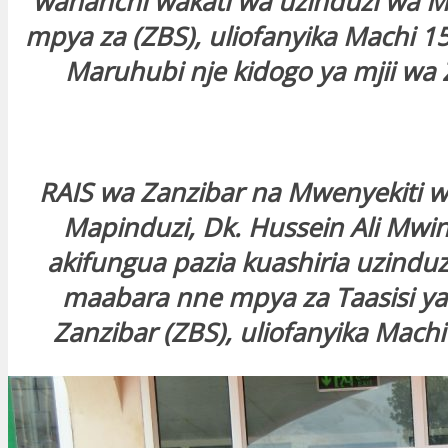
wananchi wakati wa uzinduzi wa 
mpya za (ZBS), uliofanyika Machi 1
Maruhubi nje kidogo ya mjii wa 
RAIS wa Zanzibar na Mwenyekiti w
Mapinduzi, Dk. Hussein Ali Mwiny
akifungua pazia kuashiria uzinduz
maabara nne mpya za Taasisi y
Zanzibar (ZBS), uliofanyika Machi