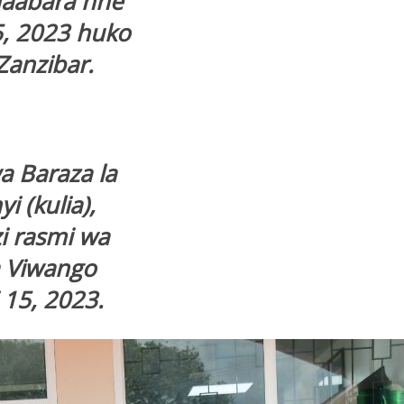
Maabara nne
5, 2023 huko
Zanzibar.
a Baraza la
i (kulia),
i rasmi wa
a Viwango
 15, 2023.