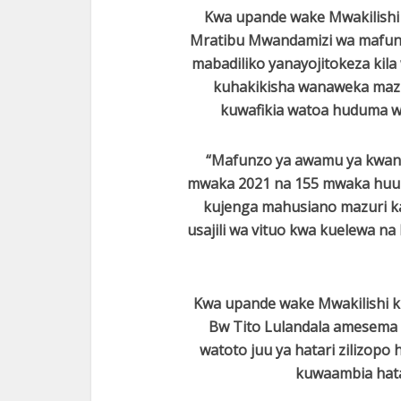
Kwa upande wake Mwakilishi 
Mratibu Mwandamizi wa mafunz
mabadiliko yanayojitokeza kila
kuhakikisha wanaweka mazingi
kuwafikia watoa huduma wo
“Mafunzo ya awamu ya kwanza
mwaka 2021 na 155 mwaka huu 
kujenga mahusiano mazuri k
usajili wa vituo kwa kuelewa n
Kwa upande wake Mwakilishi k
Bw Tito Lulandala amesema 
watoto juu ya hatari zilizopo
kuwaambia hata