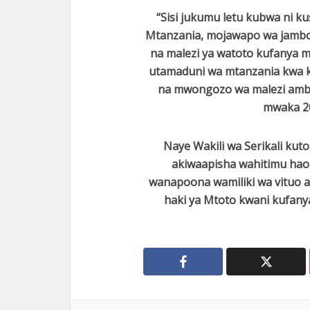
“Sisi jukumu letu kubwa ni k
Mtanzania, mojawapo wa jambo
na malezi ya watoto kufanya m
utamaduni wa mtanzania kwa ku
na mwongozo wa malezi amb
mwaka 20
Naye Wakili wa Serikali kut
akiwaapisha wahitimu hao
wanapoona wamiliki wa vituo 
haki ya Mtoto kwani kufanya