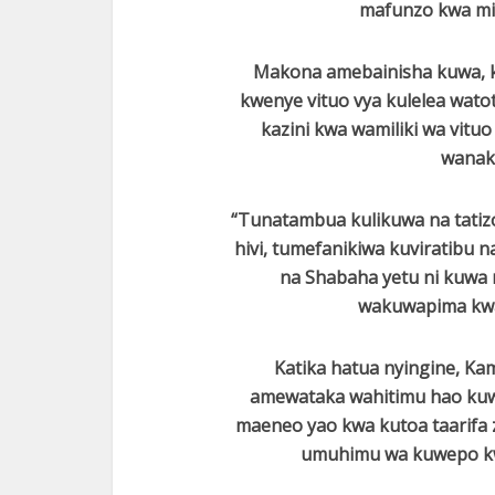
mafunzo kwa m
Makona amebainisha kuwa, k
kwenye vituo vya kulelea wat
kazini kwa wamiliki wa vitu
wanak
“Tunatambua kulikuwa na tatizo
hivi, tumefanikiwa kuviratibu 
na Shabaha yetu ni kuwa 
wakuwapima kwa
Katika hatua nyingine, Ka
amewataka wahitimu hao kuwa
maeneo yao kwa kutoa taarifa 
umuhimu wa kuwepo kw