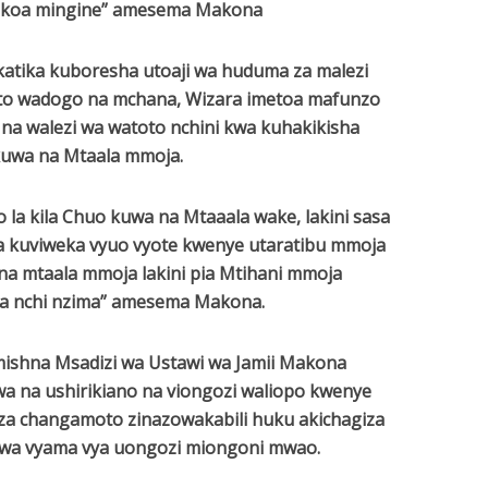
ikoa mingine” amesema Makona
atika kuboresha utoaji wa huduma za malezi
oto wadogo na mchana, Wizara imetoa mafunzo
o na walezi wa watoto nchini kwa kuhakikisha
uwa na Mtaala mmoja.
 la kila Chuo kuwa na Mtaaala wake, lakini sasa
na kuviweka vyuo vyote kwenye utaratibu mmoja
na mtaala mmoja lakini pia Mtihani mmoja
 nchi nzima” amesema Makona.
mishna Msadizi wa Ustawi wa Jamii Makona
 na ushirikiano na viongozi waliopo kwenye
za changamoto zinazowakabili huku akichagiza
a vyama vya uongozi miongoni mwao.