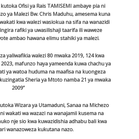
kutoka Ofisi ya Rais TAMISEMI ambaye pia ni
o ya Malezi Bw. Chris Maduhu, amesema kuna
 wakati kwa walezi wasiokua na sifa na wanazidi
ra rafiki ya uwasilishaji taarifa ili waweze
te ambao hawana elimu stahiki ya malezi.
 yaliwafikia walezi 80 mwaka 2019, 124 kwa
2023, mafunzo haya yameenda kuwa chachu ya
ati ya watoa huduma na maafisa na kuongeza
a kuzingatia Sheria ya Mtoto namba 21 ya mwaka
2009”
utoka Wizara ya Utamaduni, Sanaa na Michezo
ni wakati wa wazazi na wanajamii kusema na
 huko nje sio kwa kuwazidishia adhabu bali kwa
ri wanazoweza kukutana nazo.