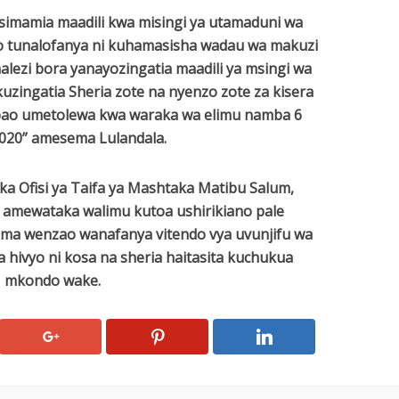
usimamia maadili kwa misingi ya utamaduni wa
 tunalofanya ni kuhamasisha wadau wa makuzi
alezi bora yanayozingatia maadili ya msingi wa
zingatia Sheria zote na nyenzo zote za kisera
ao umetolewa kwa waraka wa elimu namba 6
20” amesema Lulandala.
oka Ofisi ya Taifa ya Mashtaka Matibu Salum,
 amewataka walimu kutoa ushirikiano pale
ama wenzao wanafanya vitendo vya uvunjifu wa
 hivyo ni kosa na sheria haitasita kuchukua
mkondo wake.