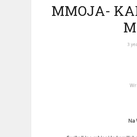
MMOJA- KA
M
3 ye
Wr
Na