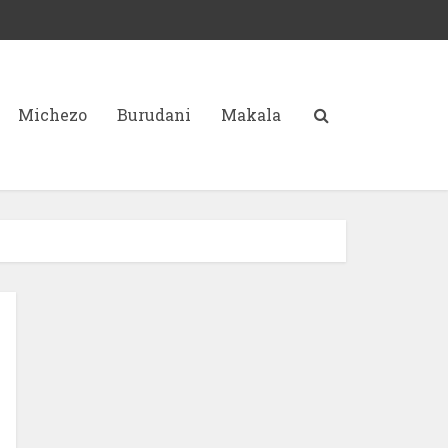
Michezo
Burudani
Makala