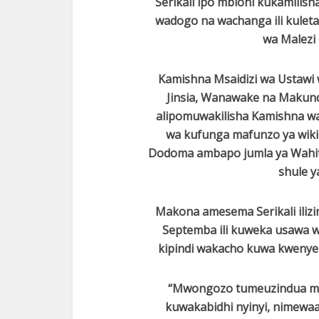
Serikali ipo mbioni kukamili
wadogo na wachanga ili kulet
wa Malezi 
Kamishna Msaidizi wa Ustawi 
Jinsia, Wanawake na Maku
alipomuwakilisha Kamishna wa
wa kufunga mafunzo ya wiki
Dodoma ambapo jumla ya Wahit
shule y
Makona amesema Serikali ili
Septemba ili kuweka usawa 
kipindi wakacho kuwa kwenye
“Mwongozo tumeuzindua mwa
kuwakabidhi nyinyi, nimewaa