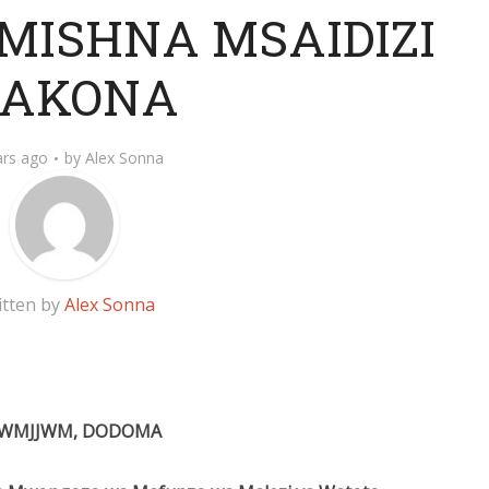
MISHNA MSAIDIZI
AKONA
ars ago
by
Alex Sonna
itten by
Alex Sonna
 WMJJWM, DODOMA