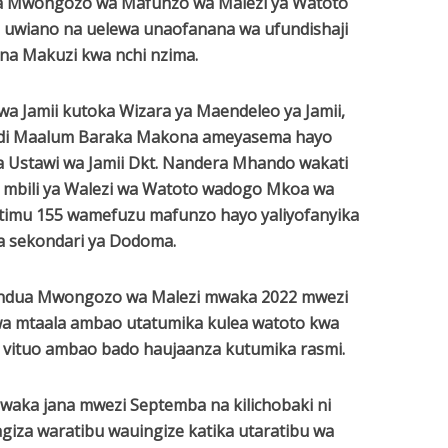
sha Mwongozo wa Mafunzo wa Malezi ya Watoto
a uwiano na uelewa unaofanana wa ufundishaji
na Makuzi kwa nchi nzima.
wa Jamii kutoka Wizara ya Maendeleo ya Jamii,
ndi Maalum Baraka Makona ameyasema hayo
 Ustawi wa Jamii Dkt. Nandera Mhando wakati
 mbili ya Walezi wa Watoto wadogo Mkoa wa
imu 155 wamefuzu mafunzo hayo yaliyofanyika
a sekondari ya Dodoma.
zindua Mwongozo wa Malezi mwaka 2022 mwezi
wa mtaala ambao utatumika kulea watoto kwa
 vituo ambao bado haujaanza kutumika rasmi.
ka jana mwezi Septemba na kilichobaki ni
giza waratibu wauingize katika utaratibu wa