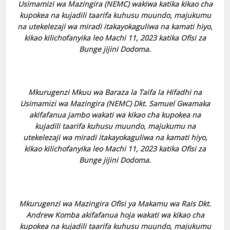
Usimamizi wa Mazingira (NEMC) wakiwa katika kikao cha
kupokea na kujadili taarifa kuhusu muundo, majukumu
na utekelezaji wa miradi itakayokaguliwa na kamati hiyo,
kikao kilichofanyika leo Machi 11, 2023 katika Ofisi za
Bunge jijini Dodoma.
Mkurugenzi Mkuu wa Baraza la Taifa la Hifadhi na
Usimamizi wa Mazingira (NEMC) Dkt. Samuel Gwamaka
akifafanua jambo wakati wa kikao cha kupokea na
kujadili taarifa kuhusu muundo, majukumu na
utekelezaji wa miradi itakayokaguliwa na kamati hiyo,
kikao kilichofanyika leo Machi 11, 2023 katika Ofisi za
Bunge jijini Dodoma.
Mkurugenzi wa Mazingira Ofisi ya Makamu wa Rais Dkt.
Andrew Komba akifafanua hoja wakati wa kikao cha
kupokea na kujadili taarifa kuhusu muundo, majukumu