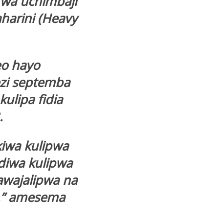
 wa uchimbaji
harini (Heavy
o hayo
ezi septemba
ulipa fidia
.
iwa kulipwa
diwa kulipwa
awajalipwa na
i,” amesema