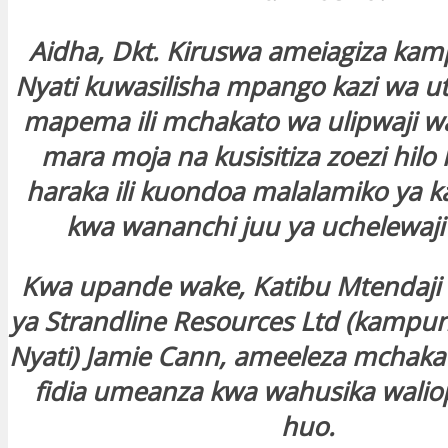
Aidha, Dkt. Kiruswa ameiagiza kam
Nyati kuwasilisha mpango kazi wa ut
mapema ili mchakato wa ulipwaji wa
mara moja na kusisitiza zoezi hilo
haraka ili kuondoa malalamiko ya 
kwa wananchi juu ya uchelewaji 
Kwa upande wake, Katibu Mtendaj
ya Strandline Resources Ltd (kamp
Nyati) Jamie Cann, ameeleza mchakat
fidia umeanza kwa wahusika walio
huo.