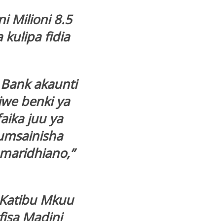
 Milioni 8.5
kulipa fidia
 Bank akaunti
iwe benki ya
ika juu ya
umsainisha
maridhiano,”
 Katibu Mkuu
fisa Madini