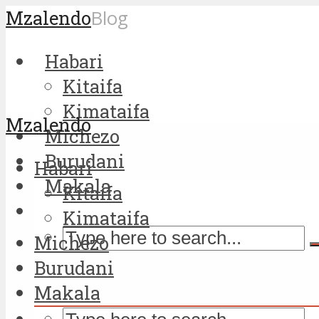
Mzalendo
Blog
Habari
Kitaifa
Kimataifa
Mzalendo
Michezo
Burudani
Habari
Makala
Kitaifa
Kimataifa
Michezo
Burudani
Makala