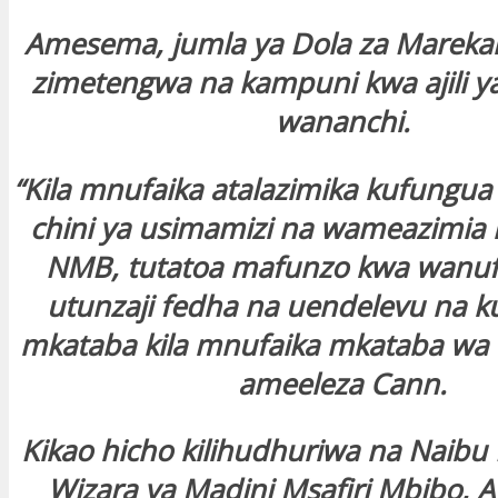
Amesema, jumla ya Dola za Marekani
zimetengwa na kampuni kwa ajili ya 
wananchi.
“Kila mnufaika atalazimika kufungua
chini ya usimamizi na wameazimia 
NMB, tutatoa mafunzo kwa wanufa
utunzaji fedha na uendelevu na k
mkataba kila mnufaika mkataba wa 
ameeleza Cann.
Kikao hicho kilihudhuriwa na Naibu
Wizara ya Madini Msafiri Mbibo, A