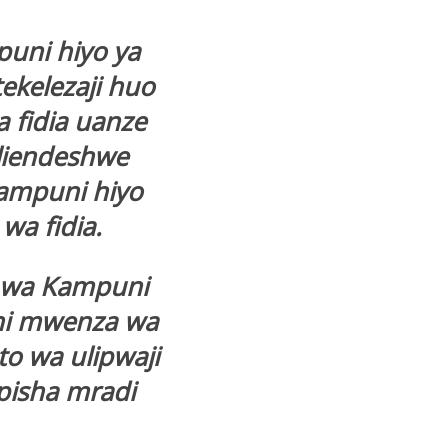
puni hiyo ya
ekelezaji huo
 fidia uanze
 liendeshwe
kampuni hiyo
wa fidia.
i wa Kampuni
uni mwenza wa
o wa ulipwaji
pisha mradi