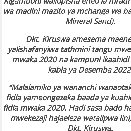
Kigamboni waliopisha eneo la mradi
wa madini mazito ya mchanga wa ba
Mineral Sand).
Dkt. Kiruswa amesema maene
yalishafanyiwa tathmini tangu mw
mwaka 2020 na kampuni ikaahidi k
kabla ya Desemba 2022
“Malalamiko ya wananchi wanaotak
fidia yameongezeka baada ya kuahi
fidia mwaka 2020. Hadi sasa bado h
mwekezaji hajaeleza watalipwa lin
Dkt. Kiruswa.