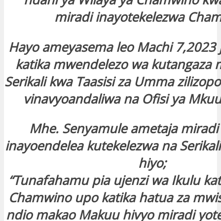
miradi inayotekelezwa Cha
Hayo ameyasema leo Machi 7,2023 j
katika mwendelezo wa kutangaza m
Serikali kwa Taasisi za Umma zilizo
vinavyoandaliwa na Ofisi ya Mku
Mhe. Senyamule ametaja mirad
inayoendelea kutekelezwa na Serikali
hiyo;
“Tunafahamu pia ujenzi wa Ikulu kat
Chamwino upo katika hatua za mw
ndio makao Makuu hivyo miradi yote