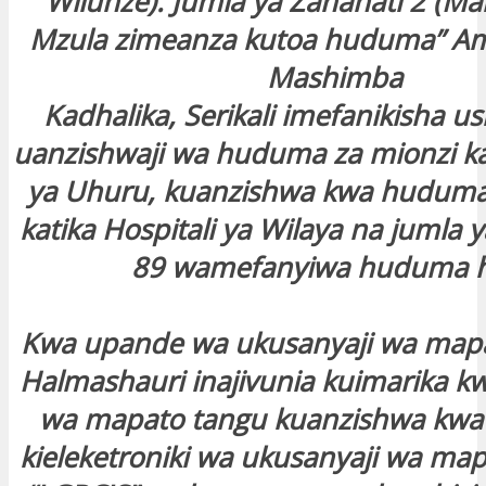
Wilunze). Jumla ya Zahanati 2 (Ma
Mzula zimeanza kutoa huduma” A
Mashimba
Kadhalika, Serikali imefanikisha us
uanzishwaji wa huduma za mionzi kat
ya Uhuru, kuanzishwa kwa huduma 
katika Hospitali ya Wilaya na jumla
89 wamefanyiwa huduma h
Kwa upande wa ukusanyaji wa mapa
Halmashauri inajivunia kuimarika k
wa mapato tangu kuanzishwa kw
kieleketroniki wa ukusanyaji wa mapa