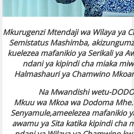
Mkurugenzi Mtendaji wa Wilaya ya 
Semistatus Mashimba, akizungumz
kuelezea mafanikio ya Serikali ya A
ndani ya kipindi cha miaka miwil
Halmashauri ya Chamwino Mkoa
Na Mwandishi wetu-DOD
Mkuu wa Mkoa wa Dodoma Mhe.
Senyamule,ameelezea mafanikio ya 
awamu ya Sita katika kipindi cha m
ndani ya Wilaya ya Chamwino kwa