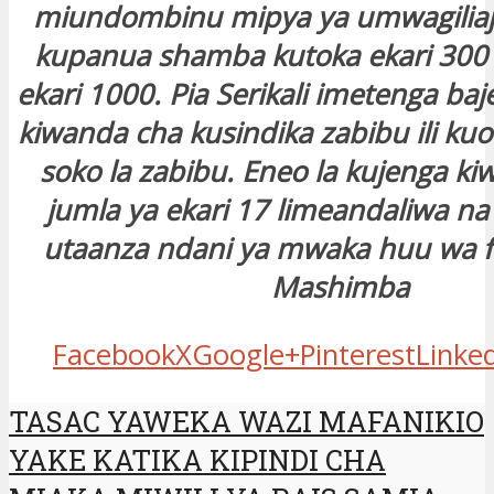
miundombinu mipya ya umwagiliaj
kupanua shamba kutoka ekari 300 h
ekari 1000. Pia Serikali imetenga baj
kiwanda cha kusindika zabibu ili ku
soko la zabibu. Eneo la kujenga ki
jumla ya ekari 17 limeandaliwa na 
utaanza ndani ya mwaka huu wa f
Mashimba
Facebook
X
Google+
Pinterest
Linke
TASAC YAWEKA WAZI MAFANIKIO
YAKE KATIKA KIPINDI CHA