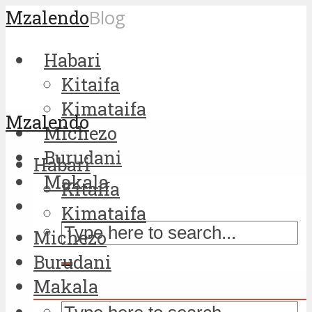
Mzalendo
Blog
Habari
Kitaifa
Kimataifa
Mzalendo
Michezo
Burudani
Habari
Makala
Kitaifa
Kimataifa
Michezo
Burudani
Makala