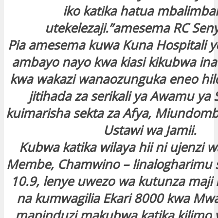
iko katika hatua mbalimbal
utekelezaji.”amesema RC Sen
Pia amesema kuwa Kuna Hospitali y
ambayo nayo kwa kiasi kikubwa in
kwa wakazi wanaozunguka eneo hilo,
jitihada za serikali ya Awamu ya S
kuimarisha sekta za Afya, Miundomb
Ustawi wa Jamii.
Kubwa katika wilaya hii ni ujenzi 
Membe, Chamwino – linalogharimu shi
10.9, lenye uwezo wa kutunza maji li
na kumwagilia Ekari 8000 kwa Mwa
mapinduzi makubwa katika kilimo