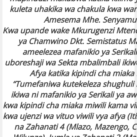
kuleta uhakika wa chakula kwa w
Amesema Mhe. Senyamul
Kwa upande wake Mkurugenzi Mtenda
ya Chamwino Dkt. Semistatus 
ameelezea mafanikio ya Serikal
uboreshaji wa Sekta mbalimbali iki
Afya katika kipindi cha miaka 
“Tumefaniwa kutekeleza shughuli
ikiwa ni mafanikio ya Serikali ya a
kwa kipindi cha miaka miwili kama v
kwa ujenzi wa vituo viwili vya afya (I
na Zahanati 4 (Mlazo, Mazengo, 