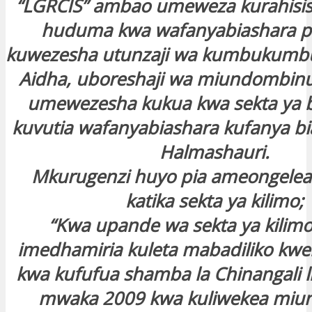
“LGRCIS” ambao umeweza kurahisis
huduma kwa wafanyabiashara p
kuwezesha utunzaji wa kumbukumbu 
Aidha, uboreshaji wa miundombinu
umewezesha kukua kwa sekta ya b
kuvutia wafanyabiashara kufanya bi
Halmashauri.
Mkurugenzi huyo pia ameongelea
katika sekta ya kilimo;
“Kwa upande wa sekta ya kilimo,
imedhamiria kuleta mabadiliko kwen
kwa kufufua shamba la Chinangali li
mwaka 2009 kwa kuliwekea mi