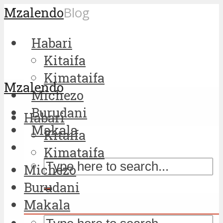
Mzalendo
Blog
Habari
Kitaifa
Kimataifa
Mzalendo
Michezo
Burudani
Habari
Makala
Kitaifa
Kimataifa
Michezo
Burudani
Makala