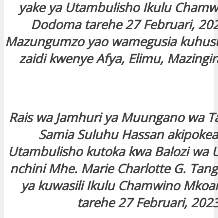
yake ya Utambulisho Ikulu Chamw
Dodoma tarehe 27 Februari, 202
Mazungumzo yao wamegusia kuhusu 
zaidi kwenye Afya, Elimu, Mazingi
Rais wa Jamhuri ya Muungano wa T
Samia Suluhu Hassan akipokea 
Utambulisho kutoka kwa Balozi wa U
nchini Mhe. Marie Charlotte G. Tan
ya kuwasili Ikulu Chamwino Mko
tarehe 27 Februari, 2023