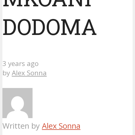
DODOMA
3 years ago
by
Alex Sonna
Written by
Alex Sonna