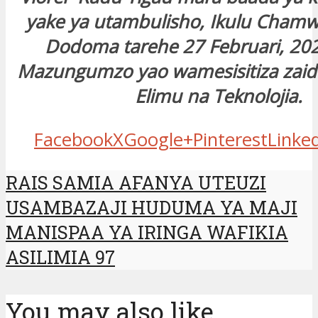
yake ya utambulisho, Ikulu Cham
Dodoma tarehe 27 Februari, 202
Mazungumzo yao wamesisitiza zaid
Elimu na Teknolojia.
Facebook
X
Google+
Pinterest
Linke
RAIS SAMIA AFANYA UTEUZI
USAMBAZAJI HUDUMA YA MAJI
MANISPAA YA IRINGA WAFIKIA
ASILIMIA 97
You may also like