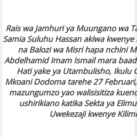
Rais wa Jamhuri ya Muungano wa T
Samia Suluhu Hassan akiwa kweny
na Balozi wa Misri hapa nchini M
Abdelhamid Imam Ismail mara baad
Hati yake ya Utambulisho, Ikulu
Mkoani Dodoma tarehe 27 Februari, 
mazungumzo yao walisisitiza kuen
ushirikiano katika Sekta ya Elimu
Uwekezaji kwenye Kilim