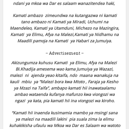
ndani ya mkoa wa Dar es salaam wanazitendea haki,
Kamati ambazo zimeundwa na kutangazwa ni kamati
tano ambazo ni Kamati ya Miradi, Uchumi na
Maendeleo, Kamati ya Utamduni, Michezo na Mazingira,
Kamati ya Elimu, Afya na Malezi,Kamati ya Nidhamu na
Maadili pamoja na Kamati ya Habari za Jumuiya.
– Advertisement –
Akizungumza kuhusu Kamati ya Elimu, Afya na Malezi
Bi.Khadija amesema wao kama Jumuiya ya Wazazi,
malezi ni ajenda yeao kitaifa, ndo maana wanakuja na
kauli mbiu ya “Malezi bora kwa Mtoto , Faraja ya Kesho
ya Mzazi na Taifa”, ambapo kamati hii inawataalamu
ambao wataenda kufanya mafunzo kwa viongozi wa
ngazi ya kata, pia kamati hii ina viongozi wa kiroho.
“Kamati hii inaenda kusimamia mambo ya msingi sana
ya malezi na maadili lakini pia suala zima la elimu
kuhakikisha ufaulu wa Mkoa wa Dar es Salaam wa watoto