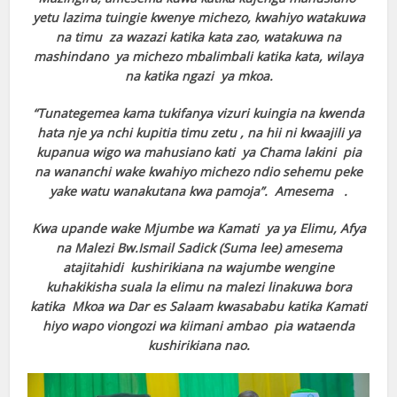
yetu lazima tuingie kwenye michezo, kwahiyo watakuwa
na timu za wazazi katika kata zao, watakuwa na
mashindano ya michezo mbalimbali katika kata, wilaya
na katika ngazi ya mkoa.
“Tunategemea kama tukifanya vizuri kuingia na kwenda
hata nje ya nchi kupitia timu zetu , na hii ni kwaajili ya
kupanua wigo wa mahusiano kati ya Chama lakini pia
na wananchi wake kwahiyo michezo ndio sehemu peke
yake watu wanakutana kwa pamoja”. Amesema .
Kwa upande wake Mjumbe wa Kamati ya ya Elimu, Afya
na Malezi Bw.Ismail Sadick (Suma lee) amesema
atajitahidi kushirikiana na wajumbe wengine
kuhakikisha suala la elimu na malezi linakuwa bora
katika Mkoa wa Dar es Salaam kwasababu katika Kamati
hiyo wapo viongozi wa kiimani ambao pia wataenda
kushirikiana nao.