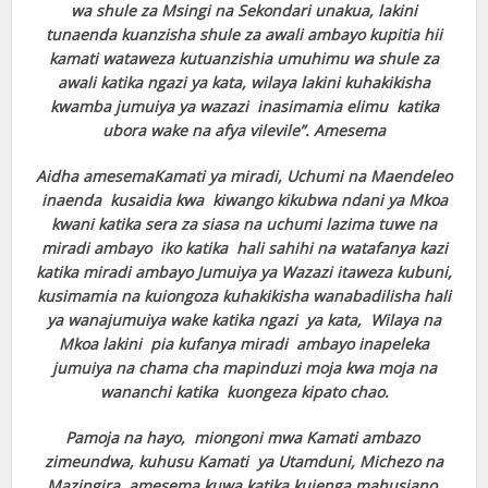
wa shule za Msingi na Sekondari unakua, lakini
tunaenda kuanzisha shule za awali ambayo kupitia hii
kamati wataweza kutuanzishia umuhimu wa shule za
awali katika ngazi ya kata, wilaya lakini kuhakikisha
kwamba jumuiya ya wazazi inasimamia elimu katika
ubora wake na afya vilevile”. Amesema
Aidha amesemaKamati ya miradi, Uchumi na Maendeleo
inaenda kusaidia kwa kiwango kikubwa ndani ya Mkoa
kwani katika sera za siasa na uchumi lazima tuwe na
miradi ambayo iko katika hali sahihi na watafanya kazi
katika miradi ambayo Jumuiya ya Wazazi itaweza kubuni,
kusimamia na kuiongoza kuhakikisha wanabadilisha hali
ya wanajumuiya wake katika ngazi ya kata, Wilaya na
Mkoa lakini pia kufanya miradi ambayo inapeleka
jumuiya na chama cha mapinduzi moja kwa moja na
wananchi katika kuongeza kipato chao.
Pamoja na hayo, miongoni mwa Kamati ambazo
zimeundwa, kuhusu Kamati ya Utamduni, Michezo na
Mazingira, amesema kuwa katika kujenga mahusiano