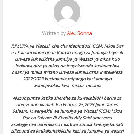
Written by
Alex Sonna
JUMUIYA ya Wazazi cha cha Mapinduzi (CCM) Mkoa Dar
ea Salaam wameunda Kamati ndogo za Jumuiya hiyo ili
kuweza kuhakikisha Jumuiya ya Wazazi ya mkoa huo
inakuwa dira ya mkoa na inayokwenda kusimamiwa
ndani ya miaka mitano kuweza kuhakikisha inatekeleza
2022/2023 kusimamia mipango kazi ambayo
wamejiwekea kwa miaka mitano.
Akizungumza katika sherehe za kuwakabidhi barua za
uteuzi wanakamati leo Februri 25,2023 Jijini Dar es
Salaam, Mwenyekiti wa Jumuiya ya Wazazi (CCM) Mkoa
Dar ea Salaam Bi.Khadija Ally Said amesema
anategemea ushirikiano mkubwa kutoka kwenye kamati
zilizoundwa katikakuhakikisha kazi za jumuiya ya wazazi