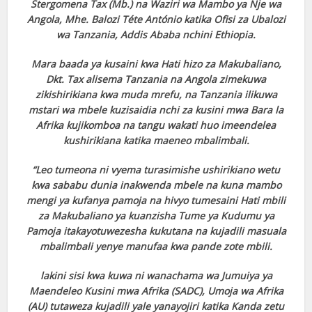
Stergomena Tax (Mb.) na Waziri wa Mambo ya Nje wa
Angola, Mhe. Balozi Téte António katika Ofisi za Ubalozi
wa Tanzania, Addis Ababa nchini Ethiopia.
Mara baada ya kusaini kwa Hati hizo za Makubaliano,
Dkt. Tax alisema Tanzania na Angola zimekuwa
zikishirikiana kwa muda mrefu, na Tanzania ilikuwa
mstari wa mbele kuzisaidia nchi za kusini mwa Bara la
Afrika kujikomboa na tangu wakati huo imeendelea
kushirikiana katika maeneo mbalimbali.
“Leo tumeona ni vyema turasimishe ushirikiano wetu
kwa sababu dunia inakwenda mbele na kuna mambo
mengi ya kufanya pamoja na hivyo tumesaini Hati mbili
za Makubaliano ya kuanzisha Tume ya Kudumu ya
Pamoja itakayotuwezesha kukutana na kujadili masuala
mbalimbali yenye manufaa kwa pande zote mbili.
lakini sisi kwa kuwa ni wanachama wa Jumuiya ya
Maendeleo Kusini mwa Afrika (SADC), Umoja wa Afrika
(AU) tutaweza kujadili yale yanayojiri katika Kanda zetu