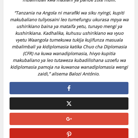
“Tanzania na Angola ni marafiki wa siku nyingi, kupiti
makubaliano tuliyosaini leo tumefungu ukurasa mpya wa
ushirikiano baina ya mataifa yetu, tunayo mengi ya
kushirikiana. Kadhalika, kuhusu ushirikiano wa vyuo
vyetu Waangola tumekuwa tukija kujifunza masuala
mbalimbali ya kidiplomasia katika Chuo cha Diplomasia
(CFR) na kuwa wanadiplomasia, hivyo kupitia
makubaliano ya leo tutaweza kubadilishana uzoefu wa
kidiplomasia pamoja na kuwanoa wanadiplomasia wengi
zaidi,” alisema Balozi António.