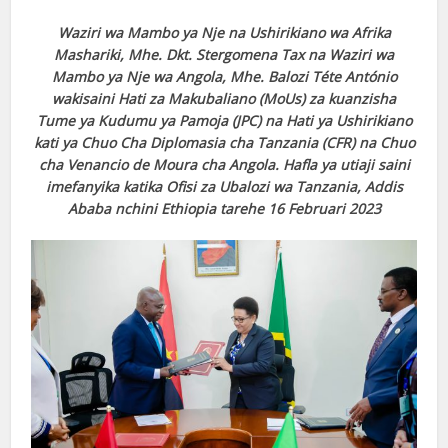
Waziri wa Mambo ya Nje na Ushirikiano wa Afrika
Mashariki, Mhe. Dkt. Stergomena Tax na Waziri wa
Mambo ya Nje wa Angola, Mhe. Balozi Téte António
wakisaini Hati za Makubaliano (MoUs) za kuanzisha
Tume ya Kudumu ya Pamoja (JPC) na Hati ya Ushirikiano
kati ya Chuo Cha Diplomasia cha Tanzania (CFR) na Chuo
cha Venancio de Moura cha Angola. Hafla ya utiaji saini
imefanyika katika Ofisi za Ubalozi wa Tanzania, Addis
Ababa nchini Ethiopia tarehe 16 Februari 2023