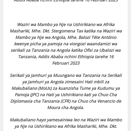
Waziri wa Mambo ya Nje na Ushirikiano wa Afrika
Mashariki, Mhe. Dkt. Stergomena Tax katika na Waziri wa
Mambo ya Nje wa Angola, Mhe. Balozi Téte António
kwenye picha ya pamoja na viongozi waandamizi wa
serikali za Tanzania na Angola katika Ofisi za Ubalozi wa
Tanzania, Addis Ababa nchini Ethiopia tarehe 16
Februari 2023
Serikali ya Jamhuri ya Muungano wa Tanzania na Serikali
ya Jamhuri ya Angola zimesaini Hati mbili za
Makubaliano (MoUs) za kuanzisha Tume ya Kudumu ya
Pamoja (JPC) na Hati ya Ushirikiano kati ya Chuo Cha
Diplomasia cha Tanzania (CFR) na Chuo cha Venancio de
Moura cha Angola.
Makubaliano hayo yamesainiwa leo na Waziri wa Mambo
ya Nje na Ushirikiano wa Afrika Mashariki, Mhe. Dkt.