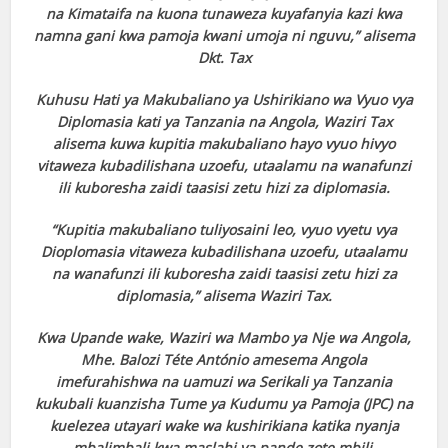
na Kimataifa na kuona tunaweza kuyafanyia kazi kwa
namna gani kwa pamoja kwani umoja ni nguvu,” alisema
Dkt. Tax
Kuhusu Hati ya Makubaliano ya Ushirikiano wa Vyuo vya
Diplomasia kati ya Tanzania na Angola, Waziri Tax
alisema kuwa kupitia makubaliano hayo vyuo hivyo
vitaweza kubadilishana uzoefu, utaalamu na wanafunzi
ili kuboresha zaidi taasisi zetu hizi za diplomasia.
“Kupitia makubaliano tuliyosaini leo, vyuo vyetu vya
Dioplomasia vitaweza kubadilishana uzoefu, utaalamu
na wanafunzi ili kuboresha zaidi taasisi zetu hizi za
diplomasia,” alisema Waziri Tax.
Kwa Upande wake, Waziri wa Mambo ya Nje wa Angola,
Mhe. Balozi Téte António amesema Angola
imefurahishwa na uamuzi wa Serikali ya Tanzania
kukubali kuanzisha Tume ya Kudumu ya Pamoja (JPC) na
kuelezea utayari wake wa kushirikiana katika nyanja
mbalimbali kwa maslahi ya pande zote mbili.