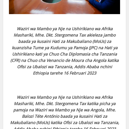
Waziri wa Mambo ya Nje na Ushirikiano wa Afrika
Mashariki, Mhe. Dkt. Stergomena Tax akieleza jambo
baada ya kusaini Hati za Makubaliano (MoUs) za
kuanzisha Tume ya Kudumu ya Pamoja (JPC) na Hati ya
Ushirikiano kati ya Chuo Cha Diplomasia cha Tanzania
(CFR) na Chuo cha Venancio de Moura cha Angola katika
Ofisi za Ubalozi wa Tanzania, Addis Ababa nchini
Ethiopia tarehe 16 Februari 2023
Waziri wa Mambo ya Nje na Ushirikiano wa Afrika
Mashariki, Mhe. Dkt. Stergomena Tax katika picha ya
pamoja na Waziri wa Mambo ya Nje wa Angola, Mhe.
Balozi Téte António baada ya kusaini Hati za
Makubaliano (MoUs) katika Ofisi za Ubalozi wa Tanzania,
Addis Ababa nchini Ethiopia tarehe 16 Februari 2023