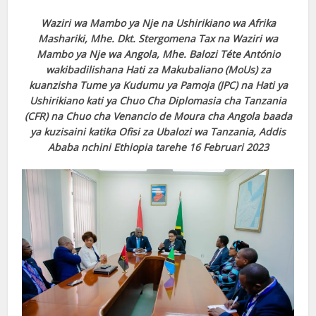
Waziri wa Mambo ya Nje na Ushirikiano wa Afrika
Mashariki, Mhe. Dkt. Stergomena Tax na Waziri wa
Mambo ya Nje wa Angola, Mhe. Balozi Téte António
wakibadilishana Hati za Makubaliano (MoUs) za
kuanzisha Tume ya Kudumu ya Pamoja (JPC) na Hati ya
Ushirikiano kati ya Chuo Cha Diplomasia cha Tanzania
(CFR) na Chuo cha Venancio de Moura cha Angola baada
ya kuzisaini katika Ofisi za Ubalozi wa Tanzania, Addis
Ababa nchini Ethiopia tarehe 16 Februari 2023