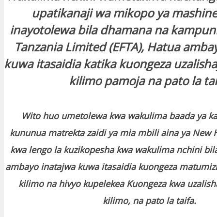
upatikanaji wa mikopo ya mashine 
inayotolewa bila dhamana na kampuni 
Tanzania Limited (EFTA), Hatua amba
kuwa itasaidia katika kuongeza uzalish
kilimo pamoja na pato la tai
Wito huo umetolewa kwa wakulima baada ya k
kununua matrekta zaidi ya mia mbili aina ya New
kwa lengo la kuzikopesha kwa wakulima nchini bi
ambayo inatajwa kuwa itasaidia kuongeza matumizi
kilimo na hivyo kupelekea Kuongeza kwa uzalish
kilimo, na pato la taifa.