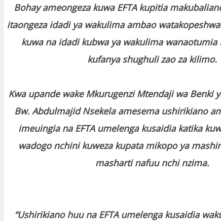
Bohay ameongeza kuwa EFTA kupitia makubaliano
itaongeza idadi ya wakulima ambao watakopeshwa 
kuwa na idadi kubwa ya wakulima wanaotumia m
kufanya shughuli zao za kilimo.
Kwa upande wake Mkurugenzi Mtendaji wa Benki ya
Bw. Abdulmajid Nsekela amesema ushirikiano am
imeuingia na EFTA umelenga kusaidia katika kuw
wadogo nchini kuweza kupata mikopo ya mashin
masharti nafuu nchi nzima.
“Ushirikiano huu na EFTA umelenga kusaidia wa