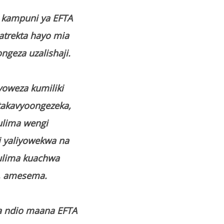
 kampuni ya EFTA
trekta hayo mia
ngeza uzalishaji.
yoweza kumiliki
utakavyoongezeka,
ulima wengi
 yaliyowekwa na
kulima kuachwa
”, amesema.
a ndio maana EFTA