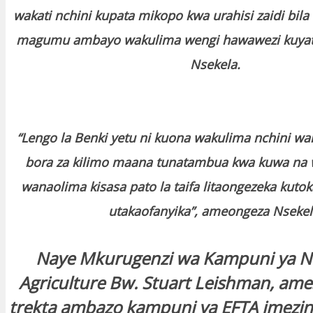
wakati nchini kupata mikopo kwa urahisi zaidi bil
magumu ambayo wakulima wengi hawawezi kuyat
Nsekela.
“Lengo la Benki yetu ni kuona wakulima nchini w
bora za kilimo maana tunatambua kwa kuwa na
wanaolima kisasa pato la taifa litaongezeka kutok
utakaofanyika”, ameongeza Nsekel
Naye Mkurugenzi wa Kampuni ya 
Agriculture Bw. Stuart Leishman, am
trekta ambazo kampuni ya EFTA imezin