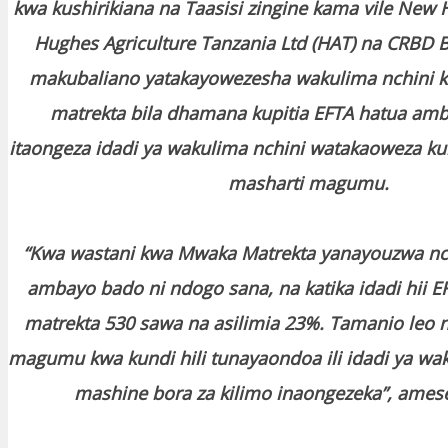
kwa kushirikiana na Taasisi zingine kama vile New 
Hughes Agriculture Tanzania Ltd (HAT) na CRBD 
makubaliano yatakayowezesha wakulima nchini k
matrekta bila dhamana kupitia EFTA hatua a
itaongeza idadi ya wakulima nchini watakaoweza kum
masharti magumu.
“Kwa wastani kwa Mwaka Matrekta yanayouzwa nch
ambayo bado ni ndogo sana, na katika idadi hii 
matrekta 530 sawa na asilimia 23%. Tamanio leo 
magumu kwa kundi hili tunayaondoa ili idadi ya w
mashine bora za kilimo inaongezeka”, ame