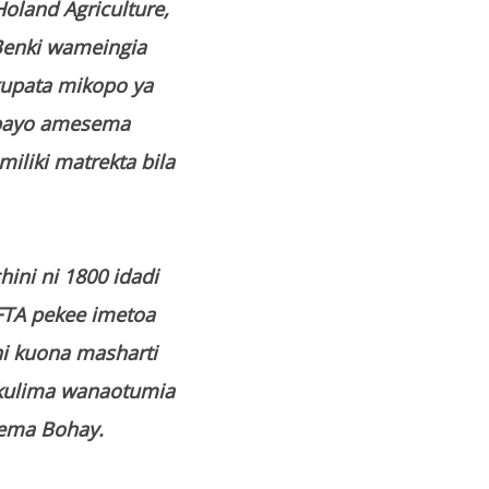
Holand Agriculture,
Benki wameingia
upata mikopo ya
mbayo amesema
iliki matrekta bila
ini ni 1800 idadi
EFTA pekee imetoa
ni kuona masharti
akulima wanaotumia
sema Bohay.