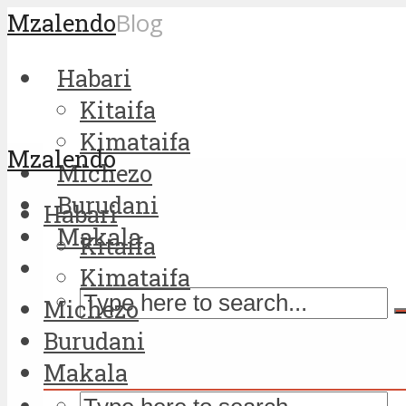
Mzalendo
Blog
Habari
Kitaifa
Kimataifa
Mzalendo
Michezo
Burudani
Habari
Makala
Kitaifa
Kimataifa
Michezo
Burudani
Makala