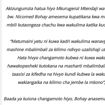
Akizungumzia hatua hiyo Mkurugenzi Mtendaji wa
bw. Nicomed Bohay amesema kupatikana kwa ma
mbili kutaongeza chachu kwa wakulima katika kuo
“Matumaini yetu ni kuwa kadri wakulima wanav
mashine mbalimbali za kilimo ndivyo uzalishaji 
Hata hivyo changamoto kubwa ni kuwa wak
hawakopesheki kutokana na masharti mbalimbali
taasisi za kifedha na hivyo kundi kubwa la wa
wakiangaika na kilimo cha jembe la mkono
Baada ya kuiona changamoto hiyo, Bohay anasem