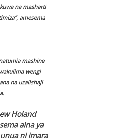
a kuwa na masharti
imiza”, amesema
anatumia mashine
 wakulima wengi
ana na uzalishaji
a.
New Holand
esema aina ya
unua ni imara