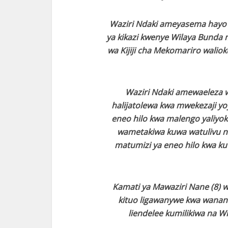
Waziri Ndaki ameyasema hayo l
ya kikazi kwenye Wilaya Bund
wa Kijiji cha Mekomariro walio
Waziri Ndaki amewaeleza w
halijatolewa kwa mwekezaji yo
eneo hilo kwa malengo yaliyo
wametakiwa kuwa watulivu n
matumizi ya eneo hilo kwa ku
Kamati ya Mawaziri Nane (8) w
kituo ligawanywe kwa wananc
liendelee kumilikiwa na Wi