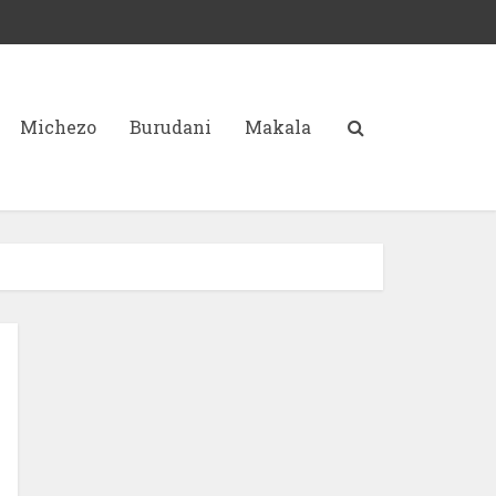
Michezo
Burudani
Makala