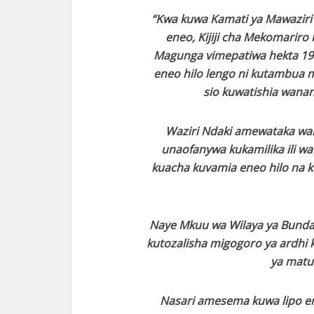
“Kwa kuwa Kamati ya Mawaziri 
eneo, Kijiji cha Mekomariro 
Magunga vimepatiwa hekta 194
eneo hilo lengo ni kutambua mi
sio kuwatishia wanan
Waziri Ndaki amewataka wan
unaofanywa kukamilika ili 
kuacha kuvamia eneo hilo na k
Naye Mkuu wa Wilaya ya Bunda
kutozalisha migogoro ya ardh
ya matumi
Nasari amesema kuwa lipo ene