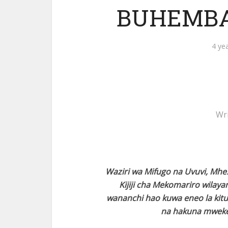
BUHEMBA
4 ye
Wr
Waziri wa Mifugo na Uvuvi, Mh
Kijiji cha Mekomariro wila
wananchi hao kuwa eneo la kit
na hakuna mwekez