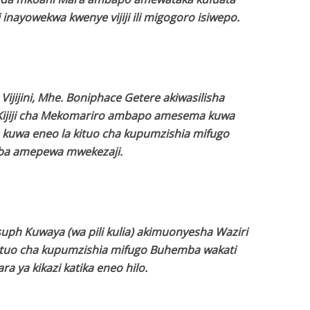
inayowekwa kwenye vijiji ili migogoro isiwepo.
ijijini, Mhe. Boniphace Getere akiwasilisha
Kijiji cha Mekomariro ambapo amesema kuwa
kuwa eneo la kituo cha kupumzishia mifugo
a amepewa mwekezaji.
uph Kuwaya (wa pili kulia) akimuonyesha Waziri
kituo cha kupumzishia mifugo Buhemba wakati
ara ya kikazi katika eneo hilo.