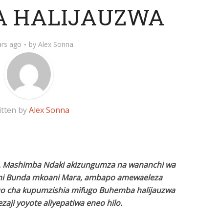
 HALIJAUZWA
ars ago
by
Alex Sonna
itten by
Alex Sonna
e. Mashimba Ndaki akizungumza na wananchi wa
yani Bunda mkoani Mara, ambapo amewaeleza
uo cha kupumzishia mifugo Buhemba halijauzwa
aji yoyote aliyepatiwa eneo hilo.