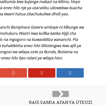
analitumia kwa kujenga makazi na kilimo, hivyo
 eneo hilo nje ya utaratibu uliowekwa kuacha
 kwani hatua zitachukuliwa dhidi yao.
anchi Boniphace Getere ambaye ni Mbunge wa
mshukuru Waziri kwa kufika katika Kijiji cha
lo na mgogoro na kuwasikiliza wananchi. Pia
akikisha eneo hilo lililotengwa kwa ajili ya
ongozi wa wilaya zote za Bunda, Butiama na
eneo hilo lipo ndani ya wilaya hizo.
RAIS SAMIA AFANYA UTEUZI