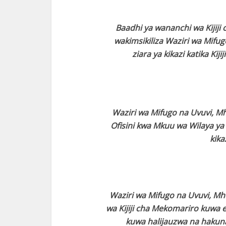
Baadhi ya wananchi wa Kijij
wakimsikiliza Waziri wa Mifug
ziara ya kikazi katika Ki
Waziri wa Mifugo na Uvuvi, M
Ofisini kwa Mkuu wa Wilaya ya
kika
Waziri wa Mifugo na Uvuvi, M
wa Kijiji cha Mekomariro kuwa
kuwa halijauzwa na hakuna