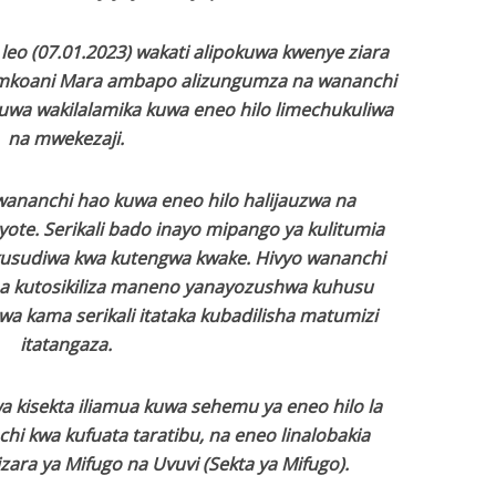
eo (07.01.2023) wakati alipokuwa kwenye ziara
a mkoani Mara ambapo alizungumza na wananchi
kuwa wakilalamika kuwa eneo hilo limechukuliwa
na mwekezaji.
ananchi hao kuwa eneo hilo halijauzwa na
yote. Serikali bado inayo mipango ya kulitumia
kusudiwa kwa kutengwa kwake. Hivyo wananchi
a kutosikiliza maneno yanayozushwa kuhusu
wa kama serikali itataka kubadilisha matumizi
itatangaza.
a kisekta iliamua kuwa sehemu ya eneo hilo la
hi kwa kufuata taratibu, na eneo linalobakia
zara ya Mifugo na Uvuvi (Sekta ya Mifugo).