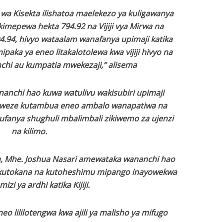
wa Kisekta ilishatoa maelekezo ya kuligawanya
kimepewa hekta 794.92 na Vijiji vya Mirwa na
.94, hivyo wataalam wanafanya upimaji katika
paka ya eneo litakalotolewa kwa vijiji hivyo na
chi au kumpatia mwekezaji,” alisema
anchi hao kuwa watulivu wakisubiri upimaji
waweze kutambua eneo ambalo wanapatiwa na
ufanya shughuli mbalimbali zikiwemo za ujenzi
na kilimo.
, Mhe. Joshua Nasari amewataka wananchi hao
i kutokana na kutoheshimu mipango inayowekwa
zi ya ardhi katika Kijiji.
o lililotengwa kwa ajili ya malisho ya mifugo