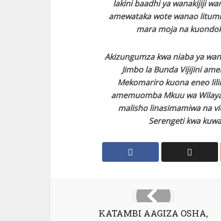
lakini baadhi ya wanakijiji w
amewataka wote wanao litumia
mara moja na kuondoka
Akizungumza kwa niaba ya wan
Jimbo la Bunda Vijijini ame
Mekomariro kuona eneo lili
amemuomba Mkuu wa Wilaya kuh
malisho linasimamiwa na vi
Serengeti kwa kuwa 
KATAMBI AAGIZA OSHA,