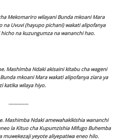
i cha Mekomariro wilayani Bunda mkoani Mara
o na Uvuvi (hayupo pichani) wakati alipofanya
jiji hicho na kuzungumza na wananchi hao.
he. Mashimba Ndaki akisaini kitabu cha wageni
 Bunda mkoani Mara wakati alipofanya ziara ya
zi katika wilaya hiyo.
…………….
he. Mashimba Ndaki amewahakikishia wananchi
 eneo la Kituo cha Kupumzishia Mifugo Buhemba
 muwekezaji yeyote aliyepatiwa eneo hilo.