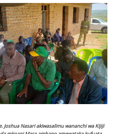
 Joshua Nasari akiwasalimu wananchi wa Kijiji
nda mkoani Mara ambapo amewataka kufuata