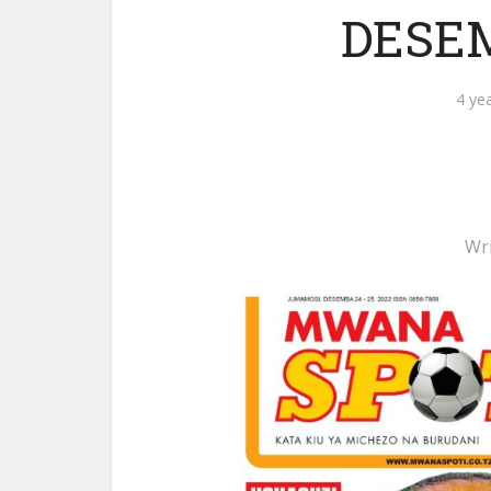
DESEM
4 ye
Wr