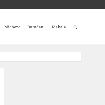
Michezo
Burudani
Makala