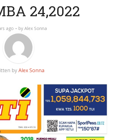
BA 24,2022
ars ago
by
Alex Sonna
itten by
Alex Sonna