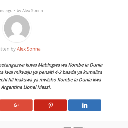
ars ago
by
Alex Sonna
itten by
Alex Sonna
ametangazwa kuwa Mabingwa wa Kombe la Dunia
a kwa mikwaju ya penalti 4-2 baada ya kumaliza
echi hii inakuwa ya mwisho Kombe la Dunia kwa
 Argentina Lionel Messi.