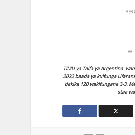
4 ye
Wr
TIMU ya Taifa ya Argentina w
2022 baada ya kuifunga Ufarans
dakika 120 wakifungana 3-3. M
staa wa