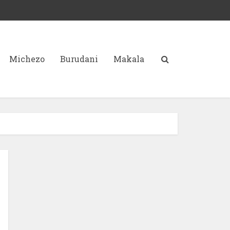
Michezo
Burudani
Makala