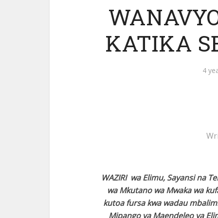
WANAVYO
KATIKA S
4 ye
Wr
WAZIRI wa Elimu, Sayansi na Te
wa Mkutano wa Mwaka wa kufan
kutoa fursa kwa wadau mbalimba
Mipango ya Maendeleo ya Elim