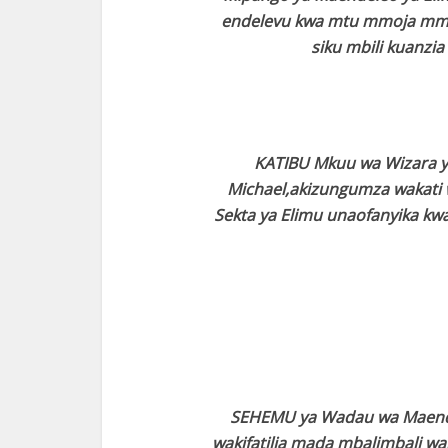
endelevu kwa mtu mmoja mmoja
siku mbili kuanzi
KATIBU Mkuu wa Wizara ya
Michael,akizungumza wakati
Sekta ya Elimu unaofanyika kwa 
SEHEMU ya Wadau wa Maende
wakifatilia mada mbalimbali w