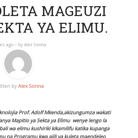
LETA MAGEUZI
EKTA YA ELIMU.
ars ago
by
Alex Sonna
itten by
Alex Sonna
knolojia Prof. Adolf Mkenda,akizungumza wakati
ya Mapitio ya Sekta ya Elimu wenye lengo la
li wa elimu kushiriki kikamilifu katika kupanga
u na Programu kwa ajili ya kuleta maendeleo