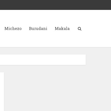
Michezo
Burudani
Makala