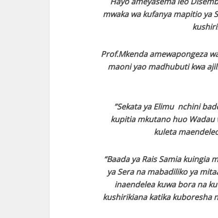
Hayo ameyasema leo Disemba
mwaka wa kufanya mapitio ya
kushiri
Prof.Mkenda amewapongeza wad
maoni yao madhubuti kwa ajil
”Sekata ya Elimu nchini bad
kupitia mkutano huo Wadau wa
kuleta maendeleo
“Baada ya Rais Samia kuingia 
ya Sera na mabadiliko ya mita
inaendelea kuwa bora na ku
kushirikiana katika kuboresha 