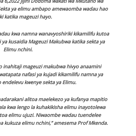
 6,2022 jijini Dodoma wakati wa Mkutano wa
 Sekta ya elimu ambapo amewaomba wadau hao
ki katika mageuzi hayo.
au kwa namna wanavyoshiriki kikamilifu kutoa
i ya kusaidia Mageuzi Makubwa katika sekta ya
Elimu nchini.
o inahitaji mageuzi makubwa hivyo anaamini
tapata nafasi ya kujadi kikamilifu namna ya
 endelevu kwenye sekta ya Elimu.
madarakani alitoa maelekezo ya kufanya mapitio
ala kwa lengo la kuhakikisha elimu inayotolewa
toa elimu ujuzi. Niwaombe wadau tuendelee
na kukuza elimu nchini,” amesema Prof Mkenda.