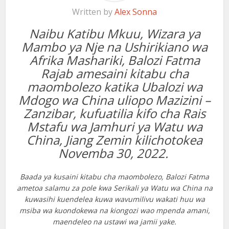
Written by
Alex Sonna
Naibu Katibu Mkuu, Wizara ya
Mambo ya Nje na Ushirikiano wa
Afrika Mashariki, Balozi Fatma
Rajab amesaini kitabu cha
maombolezo katika Ubalozi wa
Mdogo wa China uliopo Mazizini –
Zanzibar, kufuatilia kifo cha Rais
Mstafu wa Jamhuri ya Watu wa
China, Jiang Zemin kilichotokea
Novemba 30, 2022.
Baada ya kusaini kitabu cha maombolezo, Balozi Fatma
ametoa salamu za pole kwa Serikali ya Watu wa China na
kuwasihi kuendelea kuwa wavumilivu wakati huu wa
msiba wa kuondokewa na kiongozi wao mpenda amani,
maendeleo na ustawi wa jamii yake.