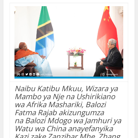
Naibu Katibu Mkuu, Wizara ya
Mambo ya Nje na Ushirikiano
wa Afrika Mashariki, Balozi
Fatma Rajab akizungumza
na
Balozi Mdogo wa Jamhuri ya
Watu wa China anayefanyika
Kazi zake Zanzibar Mhe. Zhang