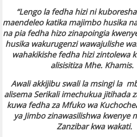
“Lengo la fedha hizi ni kuboresha
maendeleo katika majimbo husika na 
na pia fedha hizo zinapoingia kweny
husika wakurugenzi wawajulishe wa
wahakikishe fedha hizi zintolewa k
alisisitiza Mhe. Khamis
Awali akkijibu swali la msingi la 
alisema Serikali imechukua jitihada 
kuwa fedha za Mfuko wa Kuchoche
ya Jimbo zinawasilishwa kwenye 
Zanzibar kwa wakati.