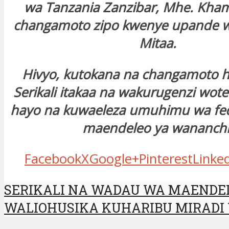
wa Tanzania Zanzibar, Mhe. Kham
changamoto zipo kwenye upande wa
Mitaa.
Hivyo, kutokana na changamoto hi
Serikali itakaa na wakurugenzi wo
hayo na kuwaeleza umuhimu wa fe
maendeleo ya wananchi
Facebook
X
Google+
Pinterest
Linke
SERIKALI NA WADAU WA MAENDEL
WALIOHUSIKA KUHARIBU MIRADI