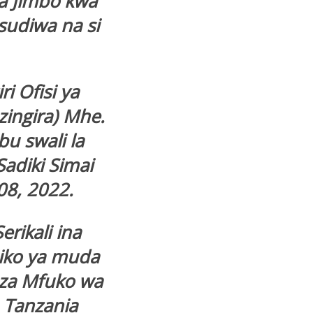
a Jimbo kwa
sudiwa na si
 Ofisi ya
ingira) Mhe.
u swali la
diki Simai
8, 2022.
rikali ina
iko ya muda
 za Mfuko wa
 Tanzania