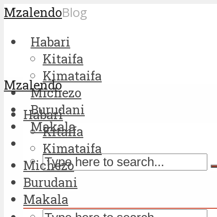
Mzalendo
Blog
Habari
Kitaifa
Kimataifa
Mzalendo
Michezo
Burudani
Habari
Makala
Kitaifa
Kimataifa
Michezo
Burudani
Makala