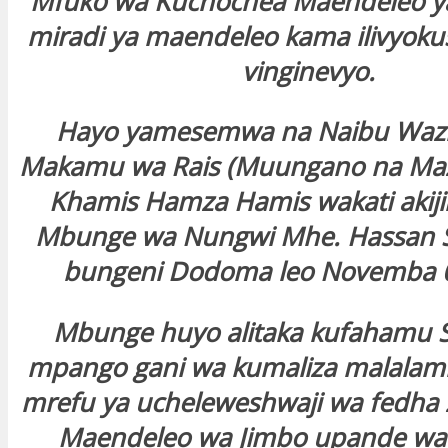
Mfuko wa Kuchochea Maendeleo y
miradi ya maendeleo kama ilivyoku
vinginevyo.
Hayo yamesemwa na Naibu Waziri
Makamu wa Rais (Muungano na Maz
Khamis Hamza Hamis wakati akijib
Mbunge wa Nungwi Mhe. Hassan Sa
bungeni Dodoma leo Novemba 0
Mbunge huyo alitaka kufahamu Se
mpango gani wa kumaliza malalam
mrefu ya ucheleweshwaji wa fedha
Maendeleo wa Jimbo upande wa