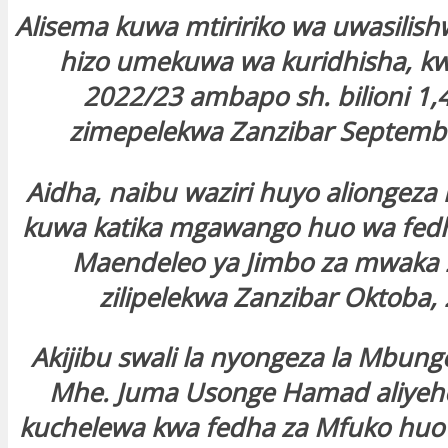
Alisema kuwa mtiririko wa uwasilish
hizo umekuwa wa kuridhisha, 
2022/23 ambapo sh. bilioni 1,
zimepelekwa Zanzibar Septemb
Aidha, naibu waziri huyo aliongez
kuwa katika mgawango huo wa fed
Maendeleo ya Jimbo za mwaka
zilipelekwa Zanzibar Oktoba,
Akijibu swali la nyongeza la Mbun
Mhe. Juma Usonge Hamad aliyeho
kuchelewa kwa fedha za Mfuko hu