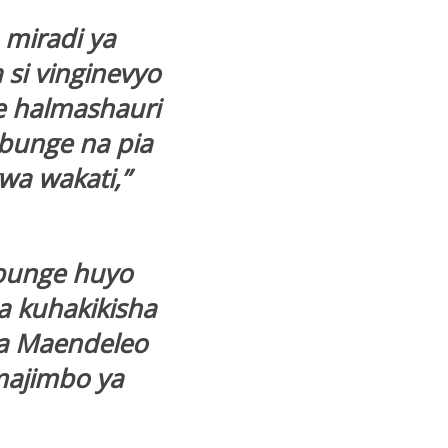
 miradi ya
si vinginevyo
e halmashauri
bunge na pia
wa wakati,”
.
mbunge huyo
za kuhakikisha
a Maendeleo
majimbo ya