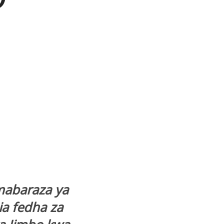
 mabaraza ya
ia fedha za