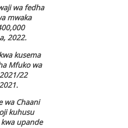
waji wa fedha
kwa mwaka
400,000
a, 2022.
a kwa kusema
ha Mfuko wa
 2021/22
 2021.
ge wa Chaani
ji kuhusu
o kwa upande