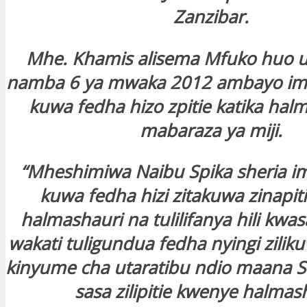
Zanzibar.
Mhe. Khamis alisema Mfuko huo u
namba 6 ya mwaka 2012 ambayo ime
kuwa fedha hizo zpitie katika hal
mabaraza ya miji.
“Mheshimiwa Naibu Spika sheria im
kuwa fedha hizi zitakuwa zinapi
halmashauri na tulilifanya hili kwas
wakati tuligundua fedha nyingi zilik
kinyume cha utaratibu ndio maana Se
sasa zilipitie kwenye halmas