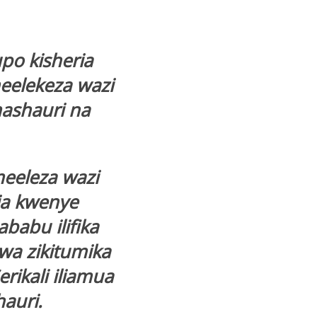
po kisheria
elekeza wazi
mashauri na
eeleza wazi
tia kwenye
ababu ilifika
uwa zikitumika
rikali iliamua
hauri.