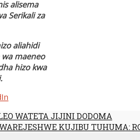
is alisema
 Serikali za
zo aliahidi
te wa maeneo
dha hizo kwa
.
dIn
EO WATETA JIJINI DODOMA
 WAREJESHWE KUJIBU TUHUMA: RC