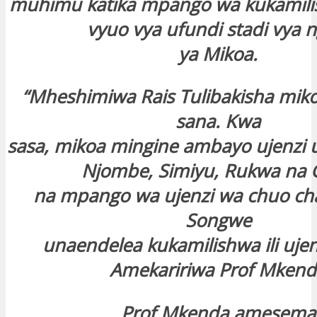
muhimu katika mpango wa kukamilis
vyuo vya ufundi stadi vya n
ya Mikoa.
“Mheshimiwa Rais Tulibakisha mik
sana. Kwa
sasa, mikoa mingine ambayo ujenzi 
Njombe, Simiyu, Rukwa na 
na mpango wa ujenzi wa chuo c
Songwe
unaendelea kukamilishwa ili ujen
Amekaririwa Prof Mkend
Prof Mkenda amesema