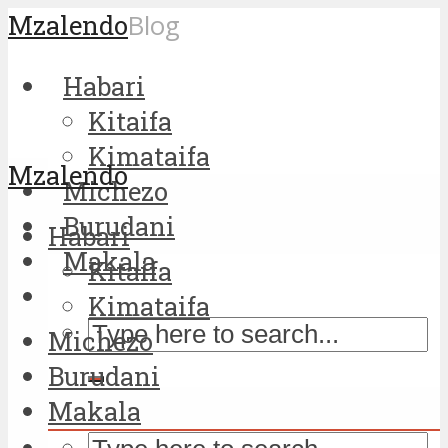
Mzalendo
Blog
Habari
Kitaifa
Kimataifa
Mzalendo
Michezo
Burudani
Habari
Makala
Kitaifa
Kimataifa
Michezo
Burudani
Makala