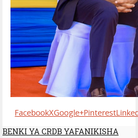
Facebook
X
Google+
Pinterest
Linke
BENKI YA CRDB YAFANIKISHA