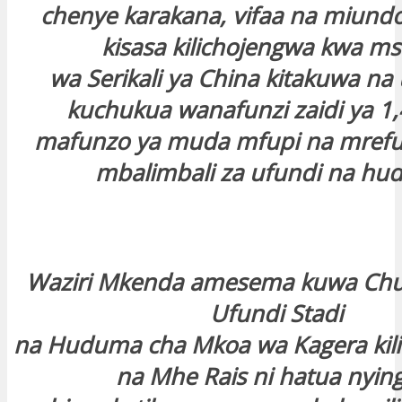
chenye karakana, vifaa na miund
kisasa kilichojengwa kwa m
wa Serikali ya China kitakuwa n
kuchukua wanafunzi zaidi ya 1
mafunzo ya muda mfupi na mrefu 
mbalimbali za ufundi na hu
Waziri Mkenda amesema kuwa Chu
Ufundi Stadi
na Huduma cha Mkoa wa Kagera kili
na Mhe Rais ni hatua nyin