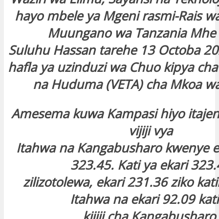
hayo mbele ya Mgeni rasmi-Rais wa
Muungano wa Tanzania Mhe
Suluhu Hassan tarehe 13 Octoba 20
hafla ya uzinduzi wa Chuo kipya cha
na Huduma (VETA) cha Mkoa wa
Amesema kuwa Kampasi hiyo itaje
vijiji vya
Itahwa na Kangabusharo kwenye en
323.45. Kati ya ekari 323
zilizotolewa, ekari 231.36 ziko katik
Itahwa na ekari 92.09 kat
kijiji cha Kangabusharo.