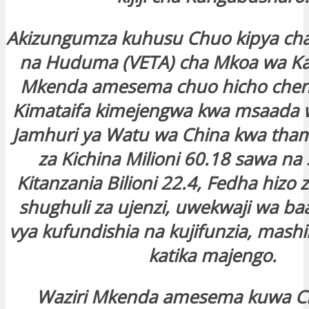
Akizungumza kuhusu Chuo kipya cha
na Huduma (VETA) cha Mkoa wa Kag
Mkenda amesema chuo hicho chen
Kimataifa kimejengwa kwa msaada wa
Jamhuri ya Watu wa China kwa tham
za Kichina Milioni 60.18 sawa na S
Kitanzania Bilioni 22.4, Fedha hizo
shughuli za ujenzi, uwekwaji wa baa
vya kufundishia na kujifunzia, mash
katika majengo.
Waziri Mkenda amesema kuwa C