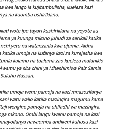
 kwa lengo la kujitambulisha, kueleza kazi
nya na kuomba ushirikiano.
ati wote ipo tayari kushirikiana na yeyote au
jema ya kuunga mkono juhudi za serikali katika
nchi yetu na watanzania kwa ujumla. Aidha
katika umoja na kufanya kazi za kurejesha kwa
tumia kalamu na taaluma zao kueleza mafanikio
M Awamu ya sita chini ya Mheshimiwa Rais Samia
Suluhu Hassan.
tika umoja wenu pamoja na kazi mnazozifanya
usani watu walio katika mazingira magumu kama
taji wengine pamoja na uhifadhi wa mazingira.
nga mkono. Ombi langu kwenu pamoja na kazi
 mnayoifanya nawaomba andikeni kuhusu kazi