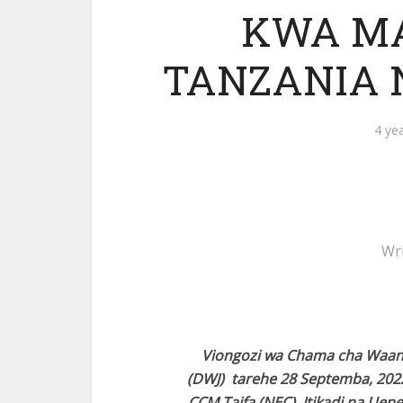
KWA MA
TANZANIA 
4 ye
Wr
Viongozi wa Chama cha Waa
(DWJ) tarehe 28 Septemba, 202
CCM Taifa (NEC), Itikadi na Ue