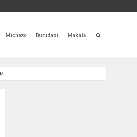
Michezo
Burudani
Makala
A’