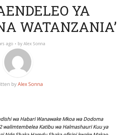
ENDELEO YA
NA WATANZANIA’
ars ago
by
Alex Sonna
itten by
Alex Sonna
ndishi wa Habari Wanawake Mkoa wa Dodoma
2 walimtembelea Katibu wa Halmashauri Kuu ya
nezi Ndg Shaka Hamdu Shaka ofisini kwake Makao