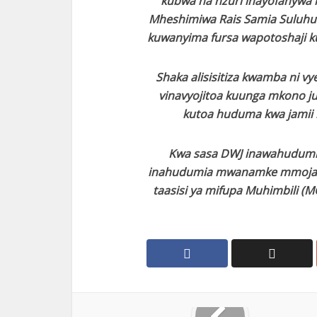
kubwa na nzuri inayofanywa n
Mheshimiwa Rais Samia Suluhu Has
kuwanyima fursa wapotoshaji ku
Shaka alisisitiza kwamba ni v
vinavyojitoa kuunga mkono ju
kutoa huduma kwa jamii il
Kwa sasa DWJ inawahudumia 
inahudumia mwanamke mmoja mt
taasisi ya mifupa Muhimbili (