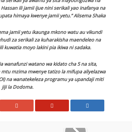
a serikali ya awamu ya sita inayoongozwa na
san ili jamii ijue nini serikali yao inafanya na
pata himaya kwenye jamii yetu.” Alisema Shaka
yema jamii yetu ikaunga mkono watu au vikundi
hudi za serikali za kuharakisha maendeleo na
i kuwatia moyo lakini pia ikiwa ni sadaka.
wanafunzi watano wa kidato cha 5 na sita,
u mzima mwenye tatizo la mifupa aliyelazwa
MOI) na wanatekeleza programu ya upandaji miti
jiji la Dodoma.