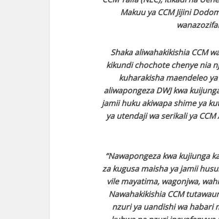
Makuu ya CCM Jijini Dodoma
wanazozifa
Shaka aliwahakikishia CCM wak
kikundi chochote chenye nia n
kuharakisha maendeleo ya 
aliwapongeza DWJ kwa kuijunga 
jamii huku akiwapa shime ya ku
ya utendaji wa serikali ya CC
“Nawapongeza kwa kujiunga ka
za kugusa maisha ya jamii hus
vile mayatima, wagonjwa, wahi
Nawahakikishia CCM tutawau
nzuri ya uandishi wa habari