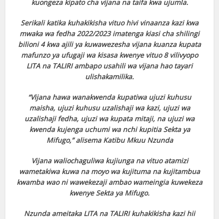
kuongeza kipato cha vijana na taifa kwa ujumla.
Serikali katika kuhakikisha vituo hivi vinaanza kazi kwa
mwaka wa fedha 2022/2023 imatenga kiasi cha shilingi
bilioni 4 kwa ajili ya kuwawezesha vijana kuanza kupata
mafunzo ya ufugaji wa kisasa kwenye vituo 8 vilivyopo
LITA na TALIRI ambapo usahili wa vijana hao tayari
ulishakamilika.
“Vijana hawa wanakwenda kupatiwa ujuzi kuhusu
maisha, ujuzi kuhusu uzalishaji wa kazi, ujuzi wa
uzalishaji fedha, ujuzi wa kupata mitaji, na ujuzi wa
kwenda kujenga uchumi wa nchi kupitia Sekta ya
Mifugo,” alisema Katibu Mkuu Nzunda
Vijana waliochaguliwa kujiunga na vituo atamizi
wametakiwa kuwa na moyo wa kujituma na kujitambua
kwamba wao ni wawekezaji ambao wameingia kuwekeza
kwenye Sekta ya Mifugo.
Nzunda ameitaka LITA na TALIRI kuhakikisha kazi hii