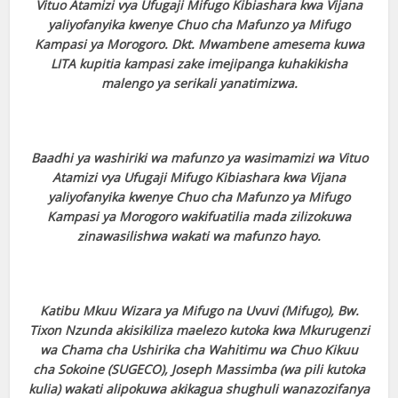
Vituo Atamizi vya Ufugaji Mifugo Kibiashara kwa Vijana
yaliyofanyika kwenye Chuo cha Mafunzo ya Mifugo
Kampasi ya Morogoro. Dkt. Mwambene amesema kuwa
LITA kupitia kampasi zake imejipanga kuhakikisha
malengo ya serikali yanatimizwa.
Baadhi ya washiriki wa mafunzo ya wasimamizi wa Vituo
Atamizi vya Ufugaji Mifugo Kibiashara kwa Vijana
yaliyofanyika kwenye Chuo cha Mafunzo ya Mifugo
Kampasi ya Morogoro wakifuatilia mada zilizokuwa
zinawasilishwa wakati wa mafunzo hayo.
Katibu Mkuu Wizara ya Mifugo na Uvuvi (Mifugo), Bw.
Tixon Nzunda akisikiliza maelezo kutoka kwa Mkurugenzi
wa Chama cha Ushirika cha Wahitimu wa Chuo Kikuu
cha Sokoine (SUGECO), Joseph Massimba (wa pili kutoka
kulia) wakati alipokuwa akikagua shughuli wanazozifanya