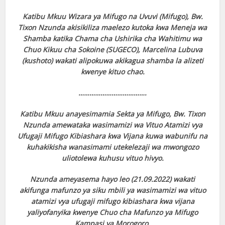
Katibu Mkuu Wizara ya Mifugo na Uvuvi (Mifugo), Bw.
Tixon Nzunda akisikiliza maelezo kutoka kwa Meneja wa
Shamba katika Chama cha Ushirika cha Wahitimu wa
Chuo Kikuu cha Sokoine (SUGECO), Marcelina Lubuva
(kushoto) wakati alipokuwa akikagua shamba la alizeti
kwenye kituo chao.
……………………………….
Katibu Mkuu anayesimamia Sekta ya Mifugo, Bw. Tixon
Nzunda amewataka wasimamizi wa Vituo Atamizi vya
Ufugaji Mifugo Kibiashara kwa Vijana kuwa wabunifu na
kuhakikisha wanasimami utekelezaji wa mwongozo
uliotolewa kuhusu vituo hivyo.
Nzunda ameyasema hayo leo (21.09.2022) wakati
akifunga mafunzo ya siku mbili ya wasimamizi wa vituo
atamizi vya ufugaji mifugo kibiashara kwa vijana
yaliyofanyika kwenye Chuo cha Mafunzo ya Mifugo
Kampasi ya Morogoro.