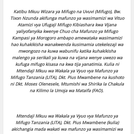
Katibu Mkuu Wizara ya Mifugo na Uvuvi (Mifugo), Bw.
Tixon Nzunda akifunga mafunzo ya wasimamizi wa Vituo
Atamizi vya Ufugaji Mifugo Kibiashara kwa Vijana
yaliyofanyika kwenye Chuo cha Mafunzo ya Mifugo
Kampasi ya Morogoro ambapo amewataka wasimamizi
hao kuhakikisha wanakwenda kusimamia utekelezaji wa
mwongozo na kuwa wabunifu katika kuhakikisha
malengo ya serikali ya kuwa na vijana wenye uwezo wa
kufuga mifugo kisasa na kwa tija yanatimia. Kulia ni
Mtendaji Mkuu wa Wakala ya Vyuo vya Mafunzo ya
Mifugo Tanzania (LITA), Dkt. Pius Mwambene na kushoto
ni Dkt. Moses Olenesele, Mtumishi wa Shirika la Chakula
na Kilimo la Umoja wa Mataifa (FAO).
Mtendaji Mkuu wa Wakala ya Vyuo vya Mafunzo ya
Mifugo Tanzania (LITA), Dkt. Pius Mwambene (kulia)
akichangia mada wakati wa mafunzo ya wasimamizi wa