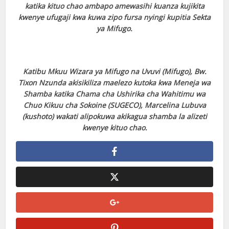
katika kituo chao ambapo amewasihi kuanza kujikita
kwenye ufugaji kwa kuwa zipo fursa nyingi kupitia Sekta
ya Mifugo.
Katibu Mkuu Wizara ya Mifugo na Uvuvi (Mifugo), Bw.
Tixon Nzunda akisikiliza maelezo kutoka kwa Meneja wa
Shamba katika Chama cha Ushirika cha Wahitimu wa
Chuo Kikuu cha Sokoine (SUGECO), Marcelina Lubuva
(kushoto) wakati alipokuwa akikagua shamba la alizeti
kwenye kituo chao.