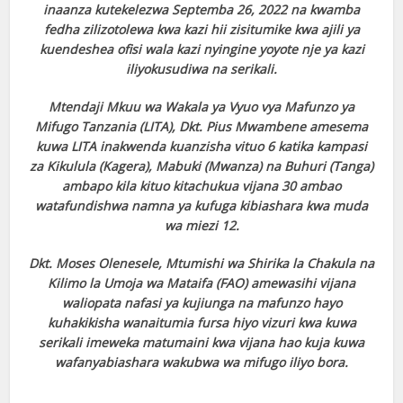
inaanza kutekelezwa Septemba 26, 2022 na kwamba
fedha zilizotolewa kwa kazi hii zisitumike kwa ajili ya
kuendeshea ofisi wala kazi nyingine yoyote nje ya kazi
iliyokusudiwa na serikali.
Mtendaji Mkuu wa Wakala ya Vyuo vya Mafunzo ya
Mifugo Tanzania (LITA), Dkt. Pius Mwambene amesema
kuwa LITA inakwenda kuanzisha vituo 6 katika kampasi
za Kikulula (Kagera), Mabuki (Mwanza) na Buhuri (Tanga)
ambapo kila kituo kitachukua vijana 30 ambao
watafundishwa namna ya kufuga kibiashara kwa muda
wa miezi 12.
Dkt. Moses Olenesele, Mtumishi wa Shirika la Chakula na
Kilimo la Umoja wa Mataifa (FAO) amewasihi vijana
waliopata nafasi ya kujiunga na mafunzo hayo
kuhakikisha wanaitumia fursa hiyo vizuri kwa kuwa
serikali imeweka matumaini kwa vijana hao kuja kuwa
wafanyabiashara wakubwa wa mifugo iliyo bora.