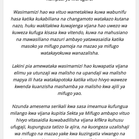
Wasimamizi hao wa vituo wametakiwa kuwa wabunifu
hasa katika kukabiliana na changamoto watakazo kutana
nazo, huku wakitakiwa kuwajenga vijana hao uwezo wa
kuweza kufuga kisasa kwa vitendo, kuwa na mahusiano
na mawasiliano mazuri ambayo yatawasaidia katika
masoko ya mifugo pamoja na mazao ya mifugo
watakayokuwa wanazalisha.
Lakini pia amewataka wasimamizi hao kuwapatia vijana
elimu ya utunzaji wa malisho na upandaji wa malisho
mapya ili hata watakapotoka katika vituo hivyo waweze
kwenda kuanzisha mashamba ya malisho kwa ajili ya
mifugo yao.
Nzunda amesema serikali kwa sasa imeamua kufungua
milango kwa vijana kupitia Sekta ya Mifugo ambapo vituo
hivyo vitasaidia kuwabadilisha vijana kifikra kuhusu
ufugaji, kupunguza tatizo la ajira, na kuongeza uzalishaji
wa mifugo na mazao yake kwa kuzingatia viwango na