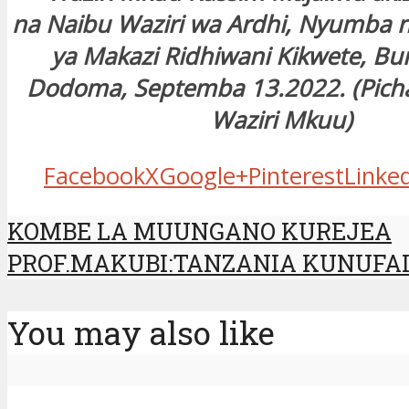
na Naibu Waziri wa Ardhi, Nyumba 
ya Makazi Ridhiwani Kikwete,
Bun
Dodoma, Septemba 13.2022. (Picha 
Waziri Mkuu)
Facebook
X
Google+
Pinterest
Linke
KOMBE LA MUUNGANO KUREJEA
PROF.MAKUBI:TANZANIA KUNUFA
You may also like