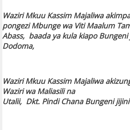
Waziri Mkuu Kassim Majaliwa akimp
pongezi Mbunge wa Viti Maalum Tam
Abass, baada ya kula kiapo Bungeni ji
Dodoma,
Waziri Mkuu Kassim Majaliwa akizu
Waziri wa Maliasili na
Utalii, Dkt. Pindi Chana Bungeni jiji