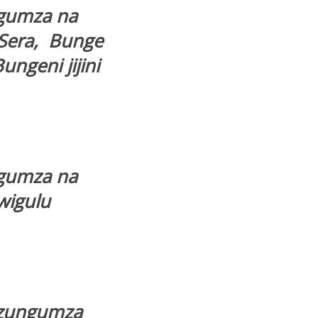
ngumza na
 Sera, Bunge
ngeni jijini
ngumza na
wigulu
izungumza