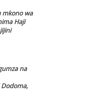
a mkono wa
ima Haji
jini
ngumza na
ni Dodoma,