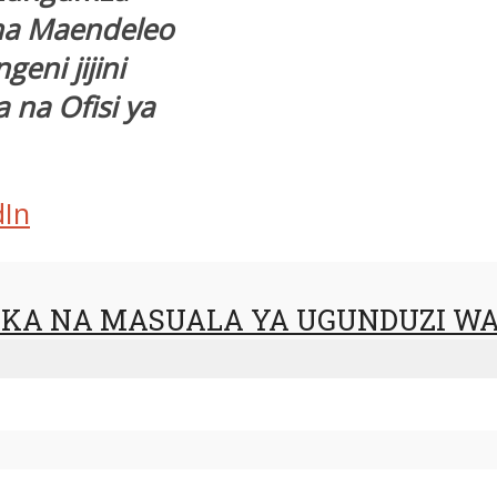
na Maendeleo
geni jijini
na Ofisi ya
dIn
IKA NA MASUALA YA UGUNDUZI W