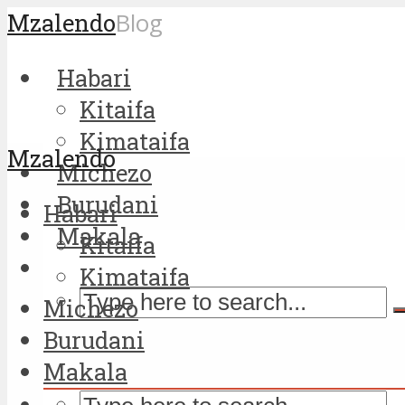
Mzalendo
Blog
Habari
Kitaifa
Kimataifa
Mzalendo
Michezo
Burudani
Habari
Makala
Kitaifa
Kimataifa
Michezo
Burudani
Makala