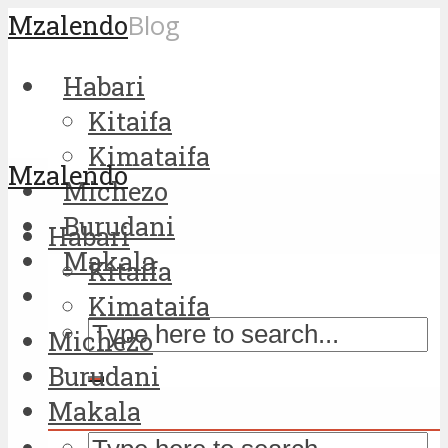
Mzalendo
Blog
Habari
Kitaifa
Kimataifa
Mzalendo
Michezo
Burudani
Habari
Makala
Kitaifa
Kimataifa
Michezo
Burudani
Makala