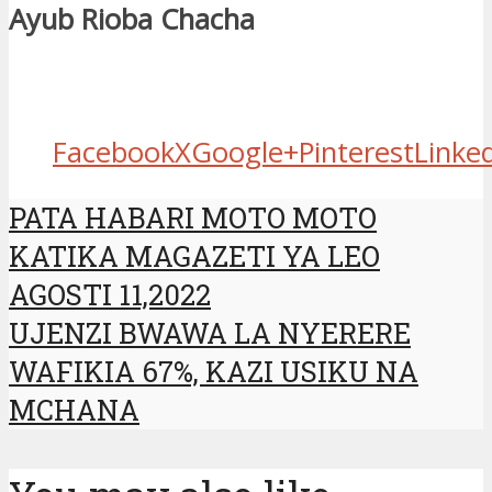
Ayub Rioba Chacha
Facebook
X
Google+
Pinterest
Linke
PATA HABARI MOTO MOTO
KATIKA MAGAZETI YA LEO
AGOSTI 11,2022
UJENZI BWAWA LA NYERERE
WAFIKIA 67%, KAZI USIKU NA
MCHANA