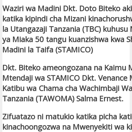
Waziri wa Madini Dkt. Doto Biteko a
katika kipindi cha Mizani kinachorush
la Utangazaji Tanzania (TBC) kuhus
ya Miaka 50 tangu kuanzishwa kwa Shi
Madini la Taifa (STAMICO)
Dkt. Biteko ameongozana na Kaimu 
Mtendaji wa STAMICO Dkt. Venance
Katibu wa Chama cha Wachimbaji W
Tanzania (TAWOMA) Salma Ernest.
Zifuatazo ni matukio katika picha kati
kinachoongozwa na Mwenyekiti wa kip