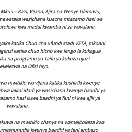
i Mkuu – Kazi, Vijana, Ajira na Wenye Ulemavu,
 amewataka wasichana kuacha mtazamo hasi wa
zotolewa kwa madai kwamba ni za wavulana.
yake katika Chuo cha ufundi stadi VETA, mkoani
enzi katika chuo hicho kwa lengo la kukagua
a na programu ya Taifa ya kukuza ujuzi
ekelezwa na Ofisi hiyo.
wa mwitikio wa vijana katika kushiriki kwenye
ubwa lakini idadi ya wasichana kwenye baadhi ya
zamo hasi kuwa baadhi ya fani ni kwa ajili ya
wavulana.
ekuwa na mwitikio chanya na wamejitokeza kwa
 tumeshuhudia kwenye baadhi ya fani ambazo