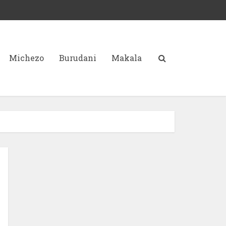
Michezo
Burudani
Makala