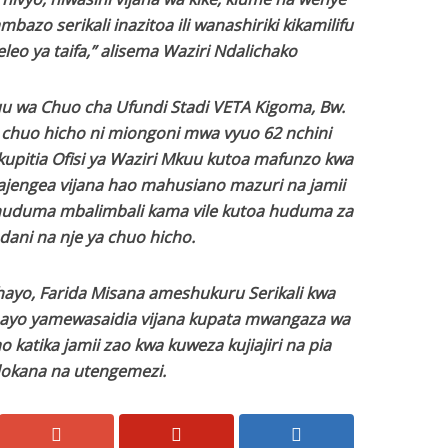
zo serikali inazitoa ili wanashiriki kikamilifu
leo ya taifa,” alisema Waziri Ndalichako
 wa Chuo cha Ufundi Stadi VETA Kigoma, Bw.
 chuo hicho ni miongoni mwa vyuo 62 nchini
 kupitia Ofisi ya Waziri Mkuu kutoa mafunzo kwa
engea vijana hao mahusiano mazuri na jamii
huduma mbalimbali kama vile kutoa huduma za
dani na nje ya chuo hicho.
ayo, Farida Misana ameshukuru Serikali kwa
bayo yamewasaidia vijana kupata mwangaza wa
atika jamii zao kwa kuweza kujiajiri na pia
okana na utengemezi.