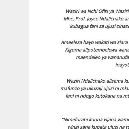
Waziri wa Nchi Ofisi ya Wazir
Mhe. Prof. Joyce Ndalichako
kubagua fani za ujuzi zina
Ameeleza hayo wakati wa ziara 
Kigoma alipotembelewa wanag
maendeleo ya wananufaik
inayot
Waziri Ndalichako alisema ku
mafunzo ya ukuzaji ujuzi ni mk
fani ni ndogo kutokana na mta
“Nimefurahi kuona vijana wam
wingi sana kupata ujuzi na