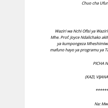
Chuo cha Ufun
Waziri wa Nchi Ofisi ya Wazir
Mhe. Prof. Joyce Ndalichako ak
ya kumpongeza Mheshimiwa 
mafuno hayo ya programu ya Taif
PICHA N
(KAZI, VIJA
*****
Na: Mw