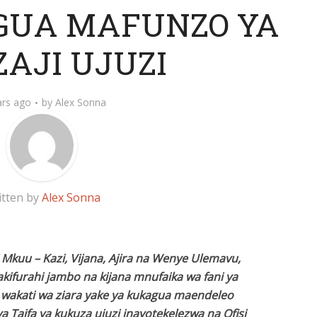
UA MAFUNZO YA
AJI UJUZI
ars ago
by
Alex Sonna
itten by
Alex Sonna
i Mkuu – Kazi, Vijana, Ajira na Wenye Ulemavu,
akifurahi jambo na kijana mnufaika wa fani ya
m wakati wa ziara yake ya kukagua maendeleo
 Taifa ya kukuza ujuzi inayotekelezwa na Ofisi