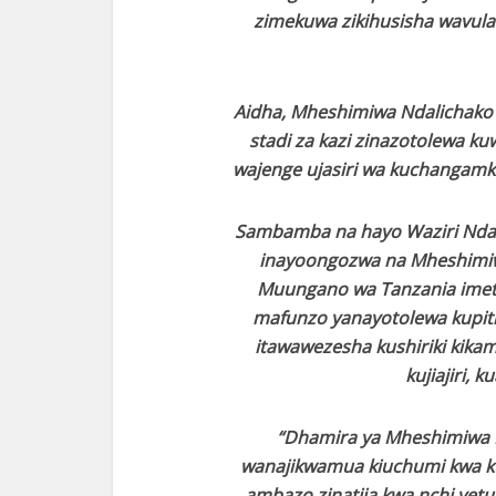
zimekuwa zikihusisha wavula
Aidha, Mheshimiwa Ndalichako a
stadi za kazi zinazotolewa ku
wajenge ujasiri wa kuchangamki
Sambamba na hayo Waziri Ndali
inayoongozwa na Mheshimiw
Muungano wa Tanzania imetoa 
mafunzo yanayotolewa kupiti
itawawezesha kushiriki kikam
kujiajiri, 
“Dhamira ya Mheshimiwa R
wanajikwamua kiuchumi kwa k
ambazo zinatija kwa nchi yetu 