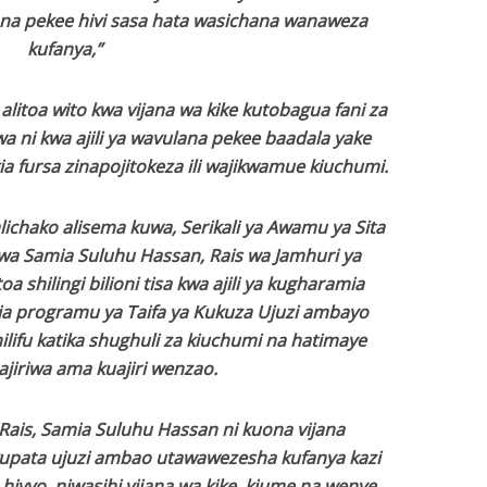
na pekee hivi sasa hata wasichana wanaweza
kufanya,”
litoa wito kwa vijana wa kike kutobagua fani za
wa ni kwa ajili ya wavulana pekee baadala yake
a fursa zinapojitokeza ili wajikwamue kiuchumi.
chako alisema kuwa, Serikali ya Awamu ya Sita
a Samia Suluhu Hassan, Rais wa Jamhuri ya
shilingi bilioni tisa kwa ajili ya kugharamia
a programu ya Taifa ya Kukuza Ujuzi ambayo
ilifu katika shughuli za kiuchumi na hatimaye
kuajiriwa ama kuajiri wenzao.
ais, Samia Suluhu Hassan ni kuona vijana
upata ujuzi ambao utawawezesha kufanya kazi
hivyo, niwasihi vijana wa kike, kiume na wenye