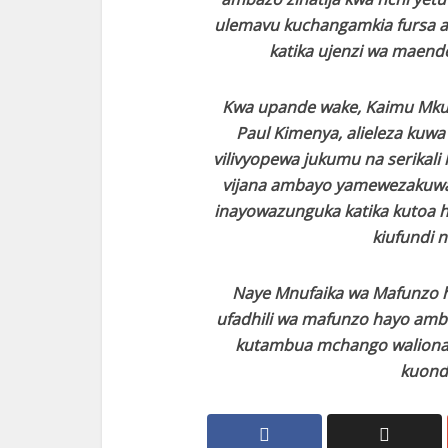
ulemavu kuchangamkia fursa amba
katika ujenzi wa maende
Kwa upande wake, Kaimu Mkuu
Paul Kimenya, alieleza kuwa
vilivyopewa jukumu na serikali
vijana ambayo yamewezakuwaj
inayowazunguka katika kutoa 
kiufundi n
Naye Mnufaika wa Mafunzo h
ufadhili wa mafunzo hayo am
kutambua mchango walionao k
kuond