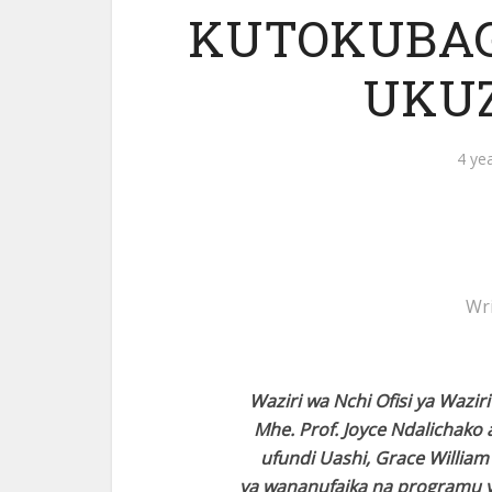
KUTOKUBAG
UKUZ
4 ye
Wr
Waziri wa Nchi Ofisi ya Wazir
Mhe. Prof. Joyce Ndalichako 
ufundi Uashi, Grace Willia
ya wananufaika na programu ya