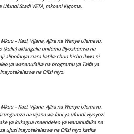
ha Ufundi Stadi VETA, mkoani Kigoma.
i Mkuu – Kazi, Vijana, Ajira na Wenye Ulemavu,
o (kulia) akiangalia unifomu iliyoshonwa na
i alipofanya ziara katika chuo hicho ikiwa ni
eo ya wananufaika na programu ya Taifa ya
inayotekelezwa na Ofisi hiyo.
i Mkuu – Kazi, Vijana, Ajira na Wenye Ulemavu,
izungumza na vijana wa fani ya ufundi viyoyozi
yake ya kukagua maendeleo ya wananufaika na
a ujuzi inayotekelezwa na Ofisi hiyo katika