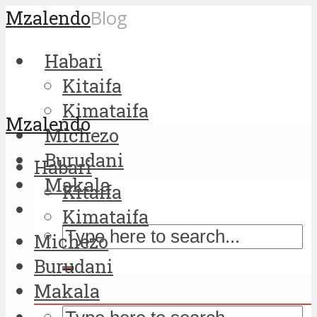
Mzalendo
Blog
Habari
Kitaifa
Kimataifa
Mzalendo
Michezo
Burudani
Habari
Makala
Kitaifa
Kimataifa
Michezo
Burudani
Makala