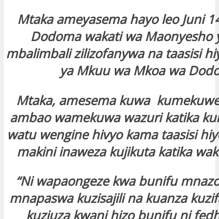
Mtaka ameyasema hayo leo Juni 14,
Dodoma wakati wa Maonyesho y
mbalimbali zilizofanywa na taasisi hiy
ya Mkuu wa Mkoa wa Dod
Mtaka, amesema kuwa kumekuwe
ambao wamekuwa wazuri katika kui
watu wengine hivyo kama taasisi hi
makini inaweza kujikuta katika wa
“Ni wapaongeze kwa bunifu mnazof
mnapaswa kuzisajili na kuanza kuzif
kuziuza kwani hizo bunifu ni f