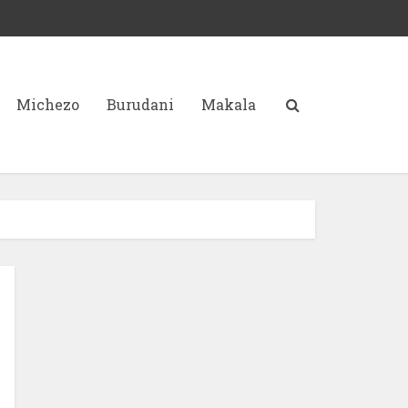
Michezo
Burudani
Makala