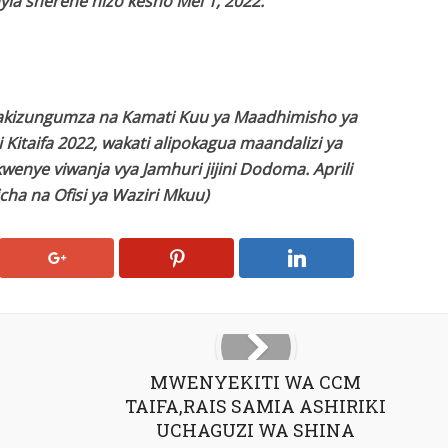
ia sherehe hizo kesho Mei 1, 2022.
 akizungumza na Kamati Kuu ya Maadhimisho ya
 Kitaifa 2022, wakati alipokagua maandalizi ya
wenye viwanja vya Jamhuri jijini Dodoma. Aprili
icha na Ofisi ya Waziri Mkuu)
MWENYEKITI WA CCM
TAIFA,RAIS SAMIA ASHIRIKI
UCHAGUZI WA SHINA