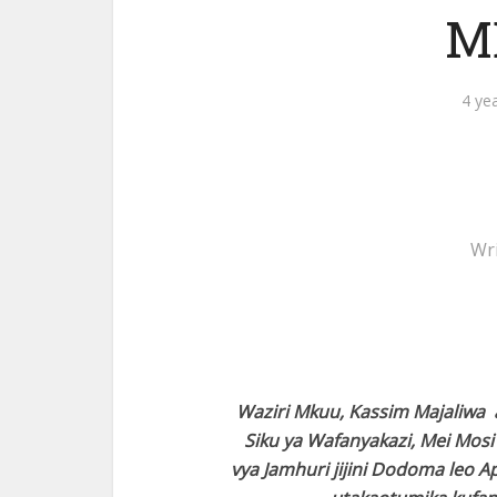
M
4 ye
Wr
Waziri Mkuu, Kassim Majaliwa 
Siku ya Wafanyakazi, Mei Mosi 
vya Jamhuri jijini Dodoma leo A