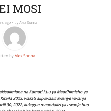
EI MOSI
ars ago
by
Alex Sonna
itten by
Alex Sonna
akisalimiana na Kamati Kuu ya Maadhimisho ya
Kitaifa 2022, wakati alipowasili kwenye viwanja
prili 30, 2022, kukagua maandalizi ya uwanja huo