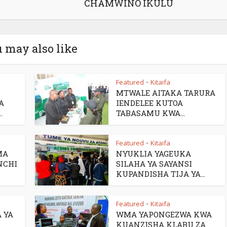
CHAMWINO IKULU
 may also like
Featured
Kitaifa
•
MTWALE AITAKA TARURA
A
IENDELEE KUTOA
.
TABASAMU KWA...
Featured
Kitaifa
•
MA
NYUKLIA YAGEUKA
NCHI
SILAHA YA SAYANSI
KUPANDISHA TIJA YA...
Featured
Kitaifa
•
 YA
WMA YAPONGEZWA KWA
KUANZISHA KLABU ZA