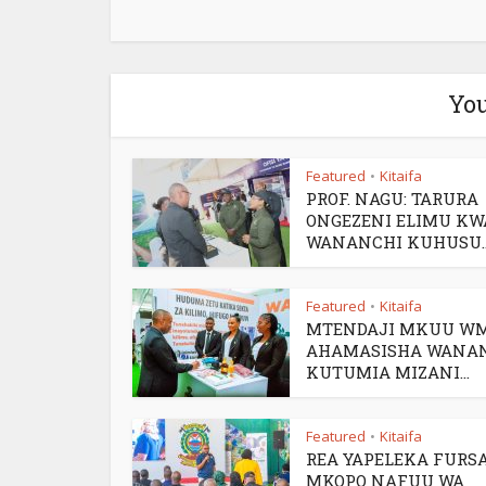
You
Featured
Kitaifa
•
PROF. NAGU: TARURA
ONGEZENI ELIMU KW
WANANCHI KUHUSU..
Featured
Kitaifa
•
MTENDAJI MKUU W
AHAMASISHA WANA
KUTUMIA MIZANI...
Featured
Kitaifa
•
REA YAPELEKA FURSA
MKOPO NAFUU WA