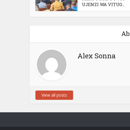
UJENZI WA VITUO...
Ab
Alex Sonna
View all posts